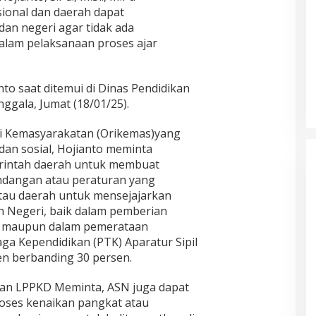
onal dan daerah dapat
dan negeri agar tidak ada
alam pelaksanaan proses ajar
to saat ditemui di Dinas Pendidikan
gala, Jumat (18/01/25).
si Kemasyarakatan (Orikemas)yang
dan sosial, Hojianto meminta
rintah daerah untuk membuat
ndangan atau peraturan yang
tau daerah untuk mensejajarkan
h Negeri, baik dalam pemberian
a maupun dalam pemerataan
a Kependidikan (PTK) Aparatur Sipil
en berbanding 30 persen.
asan LPPKD Meminta, ASN juga dapat
oses kenaikan pangkat atau