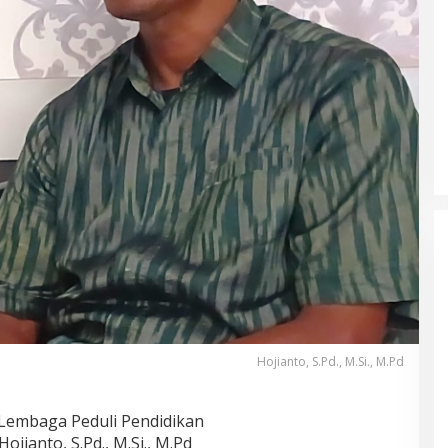
Hojianto, S.Pd., M.Si., M.Pd
 Lembaga Peduli Pendidikan
jianto, S.Pd., M.Si., M.Pd