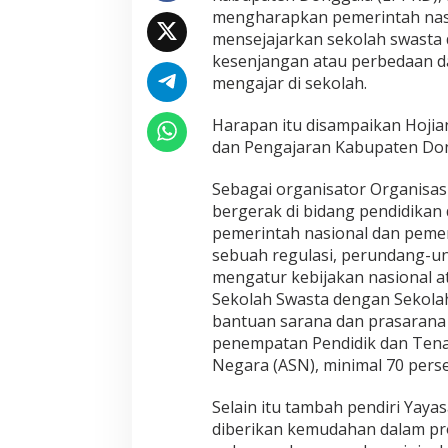
r
mengharapkan pemerintah nasi
k
mensejajarkan sekolah swasta 
a
kesenjangan atau perbedaan d
n
S
mengajar di sekolah.
e
k
Harapan itu disampaikan Hojian
o
dan Pengajaran Kabupaten Dong
l
a
h
Sebagai organisator Organisa
S
bergerak di bidang pendidikan 
w
pemerintah nasional dan peme
a
sebuah regulasi, perundang-u
s
mengatur kebijakan nasional a
t
a
Sekolah Swasta dengan Sekola
d
bantuan sarana dan prasaran
a
penempatan Pendidik dan Tenag
n
Negara (ASN), minimal 70 pers
N
e
g
Selain itu tambah pendiri Yay
e
diberikan kemudahan dalam pr
r