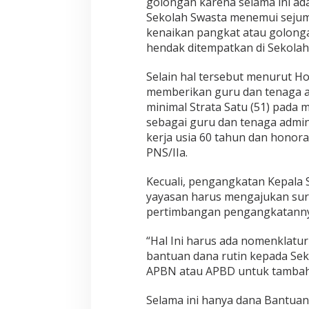
golongan karena selama ini ad
i
Sekolah Swasta menemui sejum
kenaikan pangkat atau golonga
hendak ditempatkan di Sekolah
Selain hal tersebut menurut Ho
memberikan guru dan tenaga ad
minimal Strata Satu (51) pada
sebagai guru dan tenaga admin
kerja usia 60 tahun dan honora
PNS/IIa.
Kecuali, pengangkatan Kepala 
yayasan harus mengajukan sur
pertimbangan pengangkatanny
“Hal Ini harus ada nomenklatu
bantuan dana rutin kepada Sek
APBN atau APBD untuk tambaha
Selama ini hanya dana Bantuan