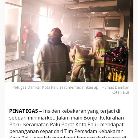
a
c
i
k
K
o
p
i
M
i
n
i
m
a
r
k
Petugas Damkar Kota Palu saat memadamkan api (Humas Damkar
e
Kota Palu)
t
T
e
PENATEGAS
–
Insiden kebakaran yang terjadi di
r
b
sebuah minimarket, Jalan Imam Bonjol Kelurahan
a
Baru, Kecamatan Palu Barat Kota Palu, mendapat
k
penanganan cepat dari Tim Pemadam Kebakaran
a
Kota Palu, setelah mendapat laporan dari warga di