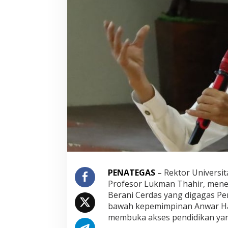
B
u
k
a
J
a
l
a
n
G
e
n
e
r
a
s
i
S
u
PENATEGAS
–
Rektor
Universi
l
Profesor Lukman Thahir, men
t
Berani Cerdas yang digagas Pe
e
n
bawah kepemimpinan
Anwar Ha
g
membuka akses pendidikan yang
: