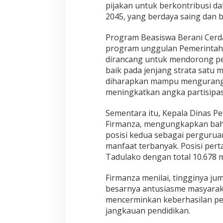
pijakan untuk berkontribusi 
s
a
2045, yang berdaya saing dan b
D
e
Program Beasiswa Berani Cerda
p
program unggulan Pemerintah 
a
dirancang untuk mendorong pe
n
C
baik pada jenjang strata satu 
e
diharapkan mampu mengurangi
m
meningkatkan angka partisipasi
e
r
Sementara itu, Kepala Dinas Pe
l
a
Firmanza, mengungkapkan ba
n
posisi kedua sebagai pergurua
g
manfaat terbanyak. Posisi per
Tadulako
dengan total 10.678 
Firmanza menilai, tingginya j
besarnya antusiasme masyaraka
mencerminkan keberhasilan p
jangkauan pendidikan.