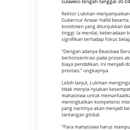
sulawesi-tengah-tanggal-30-04
m
a
Rektor Lukman menyampaikan a
R
a
Gubernur Anwar Hafid beserta j
i
komitmen yang ditunjukkan da
h
tinggi. Ia menilai, keberadaan
P
signifikan terhadap fokus bela
e
l
u
“Dengan adanya Beasiswa Beran
a
berkonsentrasi pada proses ak
n
biaya pendidikan. Ini menjadi 
g
prestasi,” ungkapnya.
E
m
a
Lebih lanjut, Lukman menging
s
tidak menyia-nyiakan kesempa
M
mahasiswa untuk memanfaatka
e
meningkatkan kompetensi intel
n
u
yang nantinya akan menjadi b
j
tantangan global.
u
M
“Para mahasiswa harus mampu 
a