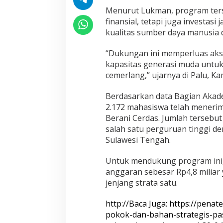
2
Menurut Lukman, program ter
.
finansial, tetapi juga investa
1
7
kualitas sumber daya manusia 
2
M
“Dukungan ini memperluas aks
a
kapasitas generasi muda untu
h
cemerlang,” ujarnya di
Palu
, Ka
a
s
i
Berdasarkan data Bagian Akad
s
2.172 mahasiswa telah meneri
w
Berani Cerdas. Jumlah tersebu
a
salah satu perguruan tinggi d
U
I
Sulawesi Tengah.
N
D
Untuk mendukung program ini
a
anggaran sebesar Rp4,8 miliar
t
jenjang strata satu.
o
k
a
http://Baca Juga: https://pena
r
pokok-dan-bahan-strategis-p
a