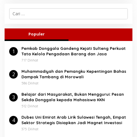
C
a
r
i
u
Populer
n
t
Pemkab Donggala Gandeng Kejati Sulteng Perkuat
u
1
Tata Kelola Pengadaan Barang dan Jasa
k
:
717 Dilihat
Muhammadiyah dan Pemangku Kepentingan Bahas
2
Dampak Tambang di Morowali
586 Dilihat
Belajar dari Masyarakat, Bukan Menggurui: Pesan
3
Sekda Donggala kepada Mahasiswa KKN
512 Dilihat
Dubes Uni Emirat Arab Lirik Sulawesi Tengah, Empat
4
Sektor Strategis Disiapkan Jadi Magnet Investasi
375 Dilihat