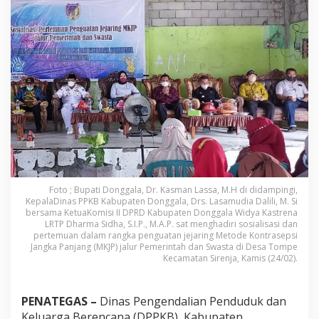
g
g
a
l
a
G
e
l
a
r
S
o
s
i
a
Foto ; Bupati Donggala, Dr. Kasman Lassa, M.H di didampingi,
l
KepalaDinas PPKB Kabupaten Donggala, Drs. Lasamudia Dalili, M. Si
i
bersama KetuaKomisi II DPRD Kabupaten Donggala Widya Kastrena
s
LRTP Dharma Sidha, S.I.P., M.A.P. sat menghadiri sosialisasi dan
a
pertemuan dalam rangka penguatan jejaring Metode Kontrasepsi
s
Jangka Panjang (MKJP) jalur Pemerintah dan Swasta di Desa Tompe
i
Kecamatan Sirenja, Kamis (24/02).
M
K
J
PENATEGAS –
Dinas Pengendalian Penduduk dan
P
Keluarga Berencana (DPPKB), Kabupaten