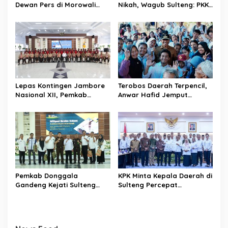
s
Dewan Pers di Morowali
Nikah, Wagub Sulteng: PKK
Tekankan Profesionalisme
Jadi Garda Terdepan
dan Peningkatan
Selamatkan Generasi Emas
Kompetensi Jurnalis
Lepas Kontingen Jambore
Terobos Daerah Terpencil,
Nasional XII, Pemkab
Anwar Hafid Jemput
Donggala Targetkan
Aspirasi Warga Ulubongka:
Pramuka Jadi Duta
“Tak Boleh Ada Wilayah
Karakter dan Kebanggaan
yang Tertinggal”
Daerah
Pemkab Donggala
KPK Minta Kepala Daerah di
Gandeng Kejati Sulteng
Sulteng Percepat
Perkuat Tata Kelola
Sertifikasi Aset, Anwar
Pengadaan Barang dan
Hafid: Kepastian Lahan
Jasa
Penentu Investasi