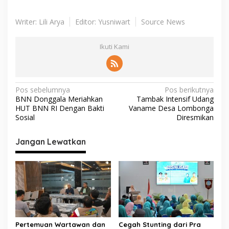
Writer: Lili Arya
Editor: Yusniwart
Source News
Ikuti Kami
N
Pos sebelumnya
Pos berikutnya
BNN Donggala Meriahkan
Tambak Intensif Udang
a
HUT BNN RI Dengan Bakti
Vaname Desa Lombonga
v
Sosial
Diresmikan
i
Jangan Lewatkan
g
a
s
i
p
o
Pertemuan Wartawan dan
Cegah Stunting dari Pra