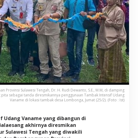
Provinsi Sulawesi Tengah, Dr. H. Rudi Dewanto, S.E., M.M, di damping
g pita sebagai tanda diresmikannya penggunaan Tambak Intensif Udang
Vaname di lokasi tambak desa Lombonga, Jumat (25/2). (Foto : Ist)
f Udang Vaname yang dibangun di
alaesang akhirnya diresmikan
r Sulawesi Tengah yang diwakili