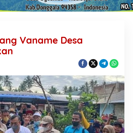
dang Vaname Desa
kan