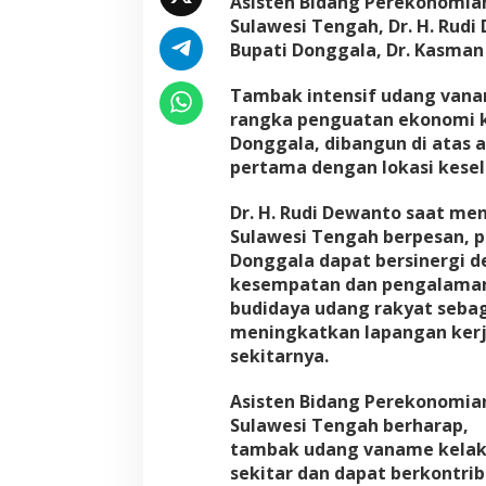
Asisten Bidang Perekonomia
a
Sulawesi Tengah, Dr. H. Rudi
n
Bupati Donggala, Dr. Kasman 
Tambak intensif udang van
rangka penguatan ekonomi k
Donggala, dibangun di atas a
pertama dengan lokasi kesel
Dr. H. Rudi Dewanto saat m
Sulawesi Tengah berpesan,
Donggala dapat bersinergi 
kesempatan dan pengalama
budidaya udang rakyat sebag
meningkatkan lapangan kerj
sekitarnya.
Asisten Bidang Perekonomia
Sulawesi Tengah berharap,
tambak udang vaname kelak
sekitar dan dapat berkontr