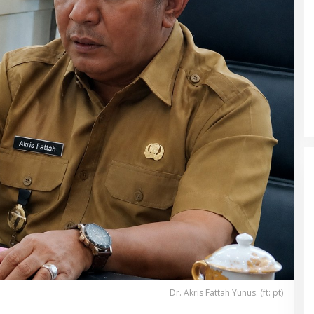
Dr. Akris Fattah Yunus. (ft: pt)