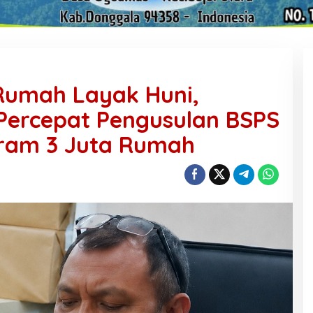
 Rumah Layak Huni,
Percepat Pengusulan BSPS
ram 3 Juta Rumah