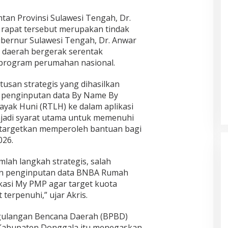
mtan Provinsi Sulawesi Tengah, Dr.
 rapat tersebut merupakan tindak
ubernur Sulawesi Tengah, Dr. Anwar
h daerah bergerak serentak
program perumahan nasional.
tusan strategis yang dihasilkan
n penginputan data By Name By
yak Huni (RTLH) ke dalam aplikasi
jadi syarat utama untuk memenuhi
itargetkan memperoleh bantuan bagi
026.
mlah langkah strategis, salah
n penginputan data BNBA Rumah
ikasi My PMP agar target kuota
terpenuhi,” ujar Akris.
ulangan Bencana Daerah (BPBD)
 Kabupaten Donggala itu menegaskan