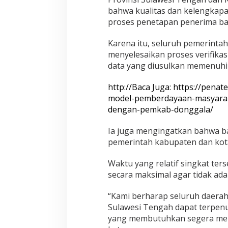
a
bahwa kualitas dan kelengkapa
h
proses penetapan penerima ba
Karena itu, seluruh pemerinta
menyelesaikan proses verifika
data yang diusulkan memenuhi 
http://Baca Juga: https://penat
model-pemberdayaan-masyarak
dengan-pemkab-donggala/
Ia juga mengingatkan bahwa ba
pemerintah kabupaten dan kota 
Waktu yang relatif singkat te
secara maksimal agar tidak ada
“Kami berharap seluruh daerah
Sulawesi Tengah dapat terpenu
yang membutuhkan segera memp