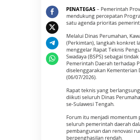
n
g
PENATEGAS
– Pemerintah Prov
P
mendukung percepatan Program
e
satu agenda prioritas pemerint
r
c
Melalui Dinas Perumahan, Ka
e
p
(Perkimtan), langkah konkret 
a
menggelar Rapat Teknis Peng
t
Swadaya (BSPS) sebagai tindak 
P
Pemerintah Daerah terhadap P
e
n
diselenggarakan Kementerian 
g
(06/07/2026).
u
s
Rapat teknis yang berlangsung 
u
diikuti seluruh Dinas Peruma
l
a
se-Sulawesi Tengah.
n
B
Forum itu menjadi momentum 
S
seluruh pemerintah daerah d
P
pembangunan dan renovasi rum
S
u
berpenghasilan rendah.