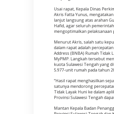
n
t
Usai rapat, Kepala Dinas Perki
u
Akris Fatta Yunus, mengatakan
k
lanjut langsung atas arahan G
D
u
Hafid, agar seluruh pemerinta
k
mengoptimalkan pelaksanaan 
u
n
Menurut Akris, salah satu kepu
g
dalam rapat adalah percepata
P
r
Address (BNBA) Rumah Tidak La
o
MyPMP. Langkah tersebut men
g
kuota Sulawesi Tengah yang d
r
5.977-unit rumah pada tahun 2
a
m
3
“Hasil rapat menghasilkan seju
J
satunya mendorong percepata
u
Tidak Layak Huni ke dalam apl
t
Provinsi Sulawesi Tengah dapat 
a
R
u
Mantan Kepala Badan Penangg
m
Provinsi Sulawesi Tengah dan