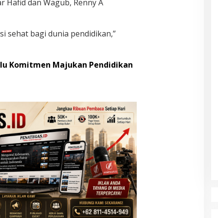
r Hafid dan Wagub, Renny A
lusi sehat bagi dunia pendidikan,”
alu Komitmen Majukan Pendidikan