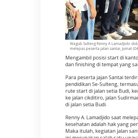
Wagub Sulteng Renny A Lamadjido dida
melepas peserta jalan santai, Jumat (04
Mengambil posisi start di kanto
dan finishing di tempat yang s
Para peserta jajan Santai terdir
pendidikan Se-Sulteng, termas
rute start di jalan setia Budi, 
ke jalan cikditiro, jalan Sudirm
di jalan setia Budi.
Renny A. Lamadjido saat melepa
kesehatan adalah hak yang pen
Maka itulah, kegiatan jalan sa
ini merupakan salah satu upay