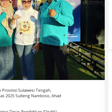
 Provinsi Sulawesi Tengah,
nas 2025 Sulteng Namboso, Ahad
ntor Dinas Pendidikan (Disdik)