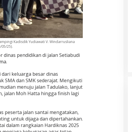
mpingi Kadisdik Yudiawati V. Windarrusliana
/05/25).
r dinas pendidikan di jalan Setiabudi
ama.
i dari keluarga besar dinas
uk SMA dan SMK sederajat. Mengikuti
kemudian menuju jalan Tadulako, lanjut
an, jalan Moh Hatta hingga finish lagi
s peserta jalan santai mengatakan,
ting untuk dijaga dan dipertahankan.
ntai dalam rangkaian Hardiknas 2025
a menjaga kebugaran agar tetap