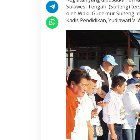
d
Sulawesi Tengah (Sulteng) ters
i
oleh Wakil Gubernur Sulteng, d
k
a
Kadis Pendidikan, Yudiawati V. 
n