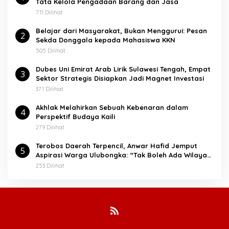
Tata Kelola Pengadaan Barang dan Jasa
k
:
711 Dilihat
Belajar dari Masyarakat, Bukan Menggurui: Pesan
2
Sekda Donggala kepada Mahasiswa KKN
505 Dilihat
Dubes Uni Emirat Arab Lirik Sulawesi Tengah, Empat
3
Sektor Strategis Disiapkan Jadi Magnet Investasi
371 Dilihat
Akhlak Melahirkan Sebuah Kebenaran dalam
4
Perspektif Budaya Kaili
279 Dilihat
Terobos Daerah Terpencil, Anwar Hafid Jemput
5
Aspirasi Warga Ulubongka: “Tak Boleh Ada Wilayah
yang Tertinggal”
253 Dilihat