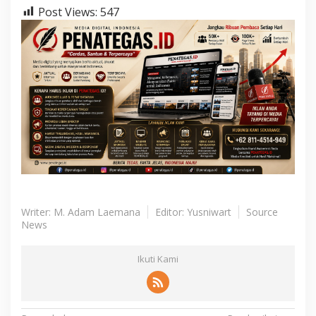
Post Views:
547
Writer: M. Adam Laemana
Editor: Yusniwart
Source
News
Ikuti Kami