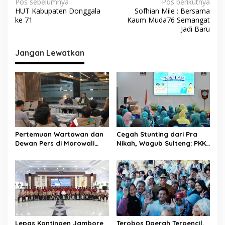
N
Pos sebelumnya
Pos berikutnya
HUT Kabupaten Donggala
Sofhian Mile : Bersama
a
ke 71
Kaum Muda76 Semangat
v
Jadi Baru
i
Jangan Lewatkan
g
a
s
i
p
o
Pertemuan Wartawan dan
Cegah Stunting dari Pra
s
Dewan Pers di Morowali
Nikah, Wagub Sulteng: PKK
Tekankan Profesionalisme
Jadi Garda Terdepan
dan Peningkatan
Selamatkan Generasi Emas
Kompetensi Jurnalis
Lepas Kontingen Jambore
Terobos Daerah Terpencil,