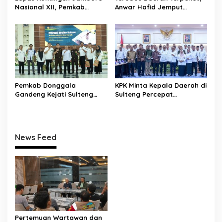
Nasional XII, Pemkab
Anwar Hafid Jemput
Donggala Targetkan
Aspirasi Warga Ulubongka:
Pramuka Jadi Duta
“Tak Boleh Ada Wilayah
Karakter dan Kebanggaan
yang Tertinggal”
Daerah
Pemkab Donggala
KPK Minta Kepala Daerah di
Gandeng Kejati Sulteng
Sulteng Percepat
Perkuat Tata Kelola
Sertifikasi Aset, Anwar
Pengadaan Barang dan
Hafid: Kepastian Lahan
Jasa
Penentu Investasi
News Feed
Pertemuan Wartawan dan