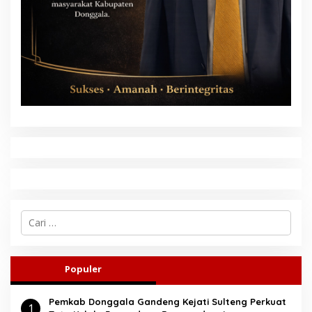
C
a
r
i
u
Populer
n
t
Pemkab Donggala Gandeng Kejati Sulteng Perkuat
u
1