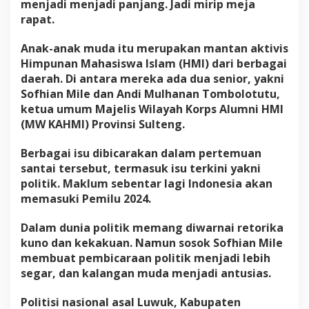
n
menjadi menjadi panjang. Jadi mirip meja
g
rapat.
a
t
Anak-anak muda itu merupakan mantan aktivis
J
Himpunan Mahasiswa Islam (HMI) dari berbagai
a
d
daerah. Di antara mereka ada dua senior, yakni
i
Sofhian Mile dan Andi Mulhanan Tombolotutu,
B
ketua umum Majelis Wilayah Korps Alumni HMI
a
(MW KAHMI) Provinsi Sulteng.
r
u
Berbagai isu dibicarakan dalam pertemuan
santai tersebut, termasuk isu terkini yakni
politik. Maklum sebentar lagi Indonesia akan
memasuki Pemilu 2024.
Dalam dunia politik memang diwarnai retorika
kuno dan kekakuan. Namun sosok Sofhian Mile
membuat pembicaraan politik menjadi lebih
segar, dan kalangan muda menjadi antusias.
Politisi nasional asal Luwuk, Kabupaten