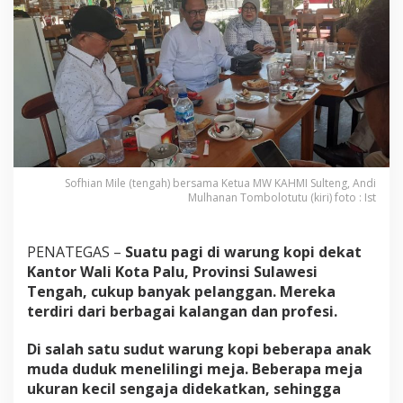
i
l
e
:
B
e
r
s
a
m
a
K
Sofhian Mile (tengah) bersama Ketua MW KAHMI Sulteng, Andi
a
Mulhanan Tombolotutu (kiri) foto : Ist
u
m
M
PENATEGAS –
Suatu pagi di warung kopi dekat
u
Kantor Wali Kota Palu, Provinsi Sulawesi
d
Tengah, cukup banyak pelanggan. Mereka
a
7
terdiri dari berbagai kalangan dan profesi.
6
S
Di salah satu sudut warung kopi beberapa anak
e
muda duduk menelilingi meja. Beberapa meja
m
ukuran kecil sengaja didekatkan, sehingga
a