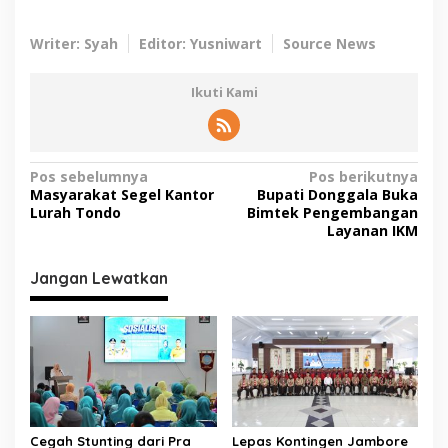
Writer: Syah
Editor: Yusniwart
Source News
Ikuti Kami
N
Pos sebelumnya
Pos berikutnya
Masyarakat Segel Kantor
Bupati Donggala Buka
a
Lurah Tondo
Bimtek Pengembangan
v
Layanan IKM
i
Jangan Lewatkan
g
a
s
i
p
o
Cegah Stunting dari Pra
Lepas Kontingen Jambore