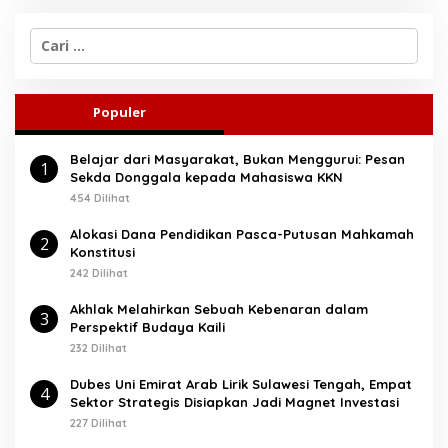
C
a
r
i
u
Populer
n
t
Belajar dari Masyarakat, Bukan Menggurui: Pesan
u
1
Sekda Donggala kepada Mahasiswa KKN
k
:
454 Dilihat
Alokasi Dana Pendidikan Pasca-Putusan Mahkamah
2
Konstitusi
242 Dilihat
Akhlak Melahirkan Sebuah Kebenaran dalam
3
Perspektif Budaya Kaili
232 Dilihat
Dubes Uni Emirat Arab Lirik Sulawesi Tengah, Empat
4
Sektor Strategis Disiapkan Jadi Magnet Investasi
227 Dilihat