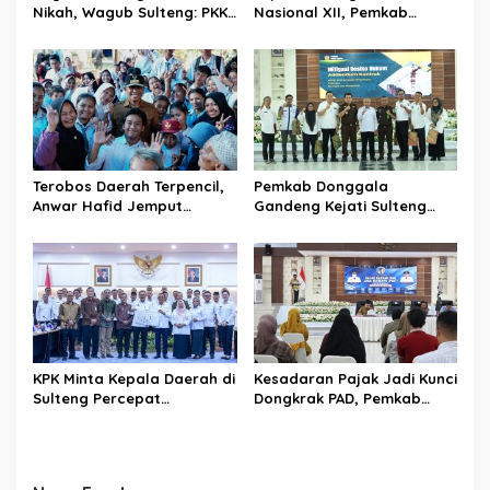
s
Nikah, Wagub Sulteng: PKK
Nasional XII, Pemkab
Jadi Garda Terdepan
Donggala Targetkan
Selamatkan Generasi Emas
Pramuka Jadi Duta
Karakter dan Kebanggaan
Daerah
Terobos Daerah Terpencil,
Pemkab Donggala
Anwar Hafid Jemput
Gandeng Kejati Sulteng
Aspirasi Warga Ulubongka:
Perkuat Tata Kelola
“Tak Boleh Ada Wilayah
Pengadaan Barang dan
yang Tertinggal”
Jasa
KPK Minta Kepala Daerah di
Kesadaran Pajak Jadi Kunci
Sulteng Percepat
Dongkrak PAD, Pemkab
Sertifikasi Aset, Anwar
Donggala Perkuat Edukasi
Hafid: Kepastian Lahan
Wajib Pajak
Penentu Investasi