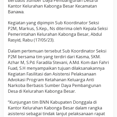
Berbasis Sumber Daya Pembangunan Desa di
n
g
Kantor Kelurahan Kabonga Besar Kecamatan
a
Banawa.
B
e
Kegiatan yang dipimpin Sub Koordinator Seksi
s
P2M, Markus, S.Kep., Ns diterima oleh Kepala Seksi
a
r
Pemerintahan Kelurahan Kabonga Besar, Abdul
Rasyid, Rabu (17/05/23).
Dalam pertemuan tersebut Sub Koordinator Seksi
P2M bersama tim yang terdiri dari Kasma, SKM.
Azhar M, S.Pd. Faradila Stevani, A.Md. Kom dan Fahri
Fuad, S.H menyampaikan tujuan dilaksanakannya
Kegiatan Fasilitasi dan Asistensi Pelaksanaan
Advokasi Program Ketahanan Keluarga Anti
Narkoba Berbasis Sumber Daya Pembangunan
Desa di Kelurahan Kabonga Besar.
“Kunjungan tim BNN Kabupaten Donggala di
Kantor Kelurahan Kabonga Besar dalam rangka
asistensi sebagai tindak lanjut pelaksanaan rapat