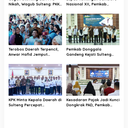
o
Nikah, Wagub Sulteng: PKK
Nasional XII, Pemkab
s
Jadi Garda Terdepan
Donggala Targetkan
Selamatkan Generasi Emas
Pramuka Jadi Duta
Karakter dan Kebanggaan
Daerah
Terobos Daerah Terpencil,
Pemkab Donggala
Anwar Hafid Jemput
Gandeng Kejati Sulteng
Aspirasi Warga Ulubongka:
Perkuat Tata Kelola
“Tak Boleh Ada Wilayah
Pengadaan Barang dan
yang Tertinggal”
Jasa
KPK Minta Kepala Daerah di
Kesadaran Pajak Jadi Kunci
Sulteng Percepat
Dongkrak PAD, Pemkab
Sertifikasi Aset, Anwar
Donggala Perkuat Edukasi
Hafid: Kepastian Lahan
Wajib Pajak
Penentu Investasi