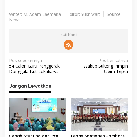
Writer: M. Adam Laemana
Editor: Yusniwart
Source
News
Ikuti Kami
N
Pos sebelumnya
Pos berikutnya
54 Calon Guru Penggerak
Wabub Sulteng Pimpin
a
Donggala Ikut Lokakarya
Rapim Tepra
v
i
Jangan Lewatkan
g
a
s
i
p
Cegah Stunting dari Pra
Lepas Kontingen Jambore