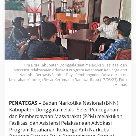
a
l
a
A
s
i
s
t
e
n
s
i
Tim BNN Kabupaten Donggala saat melakukan Fasilitasi dan
K
Asistensi Pelaksanaan Advokasi Program Ketahanan Keluarga Anti
e
Narkoba Berbasis Sumber Daya Pembangunan Desa di Kantor
l
Kelurahan Kabonga Besar Kecamatan Banawa. Rabu (17/05/23). Foto
u
: Humas
r
a
h
PENATEGAS –
Badan Narkotika Nasional (BNN)
a
Kabupaten Donggala melalui Seksi Pencegahan
n
K
dan Pemberdayaan Masyarakat (P2M) melakukan
a
Fasilitasi dan Asistensi Pelaksanaan Advokasi
b
Program Ketahanan Keluarga Anti Narkoba
o