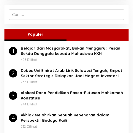
C
a
r
i
u
Populer
n
t
Belajar dari Masyarakat, Bukan Menggurui: Pesan
u
1
Sekda Donggala kepada Mahasiswa KKN
k
:
458 Dilihat
Dubes Uni Emirat Arab Lirik Sulawesi Tengah, Empat
2
Sektor Strategis Disiapkan Jadi Magnet Investasi
253 Dilihat
Alokasi Dana Pendidikan Pasca-Putusan Mahkamah
3
Konstitusi
244 Dilihat
Akhlak Melahirkan Sebuah Kebenaran dalam
4
Perspektif Budaya Kaili
232 Dilihat