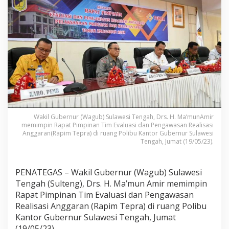
t
e
n
g
P
i
m
p
i
n
R
a
p
Wakil Gubernur (Wagub) Sulawesi Tengah, Drs. H. Ma’munAmir
i
memimpin Rapat Pimpinan Tim Evaluasi dan Pengawasan Realisasi
m
Anggaran(Rapim Tepra) di ruang Polibu Kantor Gubernur Sulawesi
T
Tengah, Jumat (19/05/23).
e
p
r
PENATEGAS – Wakil Gubernur (Wagub) Sulawesi
a
Tengah (Sulteng), Drs. H. Ma’mun Amir memimpin
Rapat Pimpinan Tim Evaluasi dan Pengawasan
Realisasi Anggaran (Rapim Tepra) di ruang Polibu
Kantor Gubernur Sulawesi Tengah, Jumat
(19/05/23).