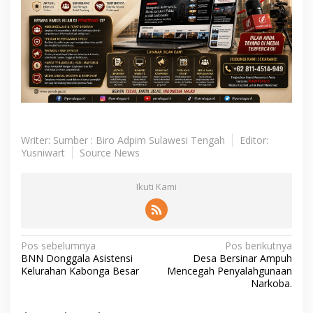
Writer: Sumber : Biro Adpim Sulawesi Tengah
Editor:
Yusniwart
Source News
Ikuti Kami
N
Pos sebelumnya
Pos berikutnya
BNN Donggala Asistensi
Desa Bersinar Ampuh
a
Kelurahan Kabonga Besar
Mencegah Penyalahgunaan
v
Narkoba.
i