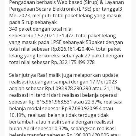
Pengadaan berbasis Web based (Sirup) & Layanan
Pengadaan Secara Elektronik (LPSE) per tanggal3
Mei 2023, meliputi: total paket lelang yang masuk
pada Sirup sebanyak
340 paket dengan total nilai
sebesarRp.1.527.021.131.472, total paket lelang
yang masuk pada LPSE sebanyak 53paket dengan
total nilai sebesar Rp.826.161.420.404, total paket
lelang yang terkoreksi sebanyak 27 paket dengan
total nilai sebesar Rp. 332.175.499.278.
Selanjutnya Raaf malik juga melaporkan update
realisasi keuangan sampai dengan 17 Mei 2023
adalah sebesar Rp.1.093.978.290.290 atau 21,11%,
realisasi ini terdiri dari: realisasi belanja operasi
sebesar Rp. 815.961.963.531 atau 22,37%, realisasi
belanja modal sebesar Rp.87.080.920.954 atau
10,19%, realisasi belanja tidak terduga tidak
bertambah atau masih sama dengan realisasi
bulan April sebesar 0,32%, sedangkan realisasi
belanja transfer sebesar Rp.190.903.420.005 atau