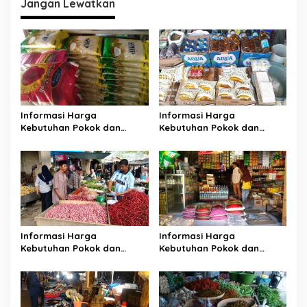
Jangan Lewatkan
g
a
s
i
p
o
Informasi Harga
Informasi Harga
s
Kebutuhan Pokok dan
Kebutuhan Pokok dan
Bahan Strategis Pasar
Bahan Strategis Pasar
Inpres Malonda Kabupaten
Inpres Malonda Kabupaten
Donggala Jumat, 27-07-
Donggala Jumat, 24-07-
2026
2026
Informasi Harga
Informasi Harga
Kebutuhan Pokok dan
Kebutuhan Pokok dan
Bahan Strategis Pasar
Bahan Strategis Pasar
Inpres Malonda Kabupaten
Inpres Malonda Kabupaten
Donggala Jumat,17-07-2026
Donggala Senin,13-07-2026