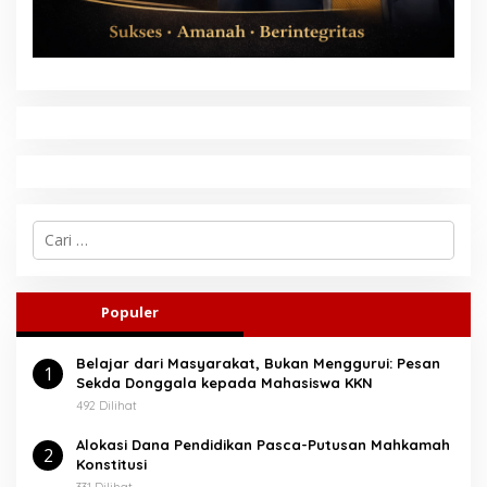
C
a
r
i
u
Populer
n
t
Belajar dari Masyarakat, Bukan Menggurui: Pesan
u
1
Sekda Donggala kepada Mahasiswa KKN
k
:
492 Dilihat
Alokasi Dana Pendidikan Pasca-Putusan Mahkamah
2
Konstitusi
331 Dilihat