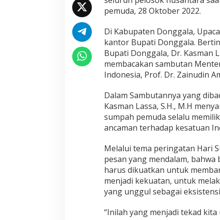
seluruh pelosok nusantara saa
g
pemuda, 28 Oktober 2022.
u
n
B
Di Kabupaten Donggala, Upaca
a
kantor Bupati Donggala. Berti
n
Bupati Donggala, Dr. Kasman La
g
membacakan sambutan Menteri
s
Indonesia, Prof. Dr. Zainudin Amal
a
Dalam Sambutannya yang dibac
Kasman Lassa, S.H., M.H meny
sumpah pemuda selalu memiliki
ancaman terhadap kesatuan In
Melalui tema peringatan Hari 
pesan yang mendalam, bahwa b
harus dikuatkan untuk memba
menjadi kekuatan, untuk mel
yang unggul sebagai eksistensi
“Inilah yang menjadi tekad ki