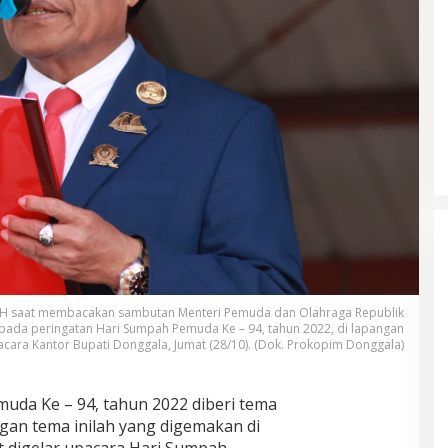
 M.H saat membacakan sambutan Menteri Pemuda dan Olahraga Republik
Si. pada peringatan Hari Sumpah Pemuda Ke – 94, tahun 2022, di lapangan
cara Kantor Bupati Donggala, Jumat (28/10). (Dok. Prokopim Donggala)
da Ke – 94, tahun 2022 diberi tema
an tema inilah yang digemakan di