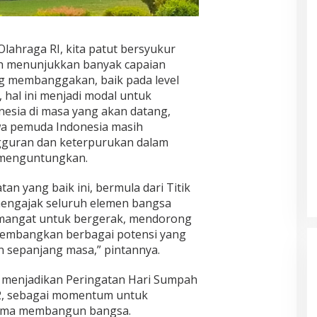
ahraga RI, kita patut bersyukur
ah menunjukkan banyak capaian
ng membanggakan, baik pada level
 hal ini menjadi modal untuk
sia di masa yang akan datang,
wa pemuda Indonesia masih
guran dan keterpurukan dalam
k menguntungkan.
an yang baik ini, bermula dari Titik
mengajak seluruh elemen bangsa
angat untuk bergerak, mendorong
embangkan berbagai potensi yang
 sepanjang masa,” pintannya.
 menjadikan Peringatan Hari Sumpah
2, sebagai momentum untuk
ama membangun bangsa.