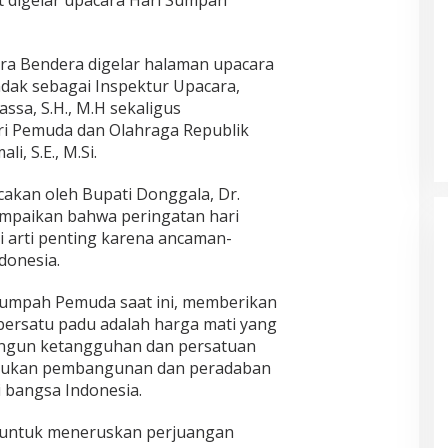
t digelar upacara Hari Sumpah
ra Bendera digelar halaman upacara
ndak sebagai Inspektur Upacara,
ssa, S.H., M.H sekaligus
 Pemuda dan Olahraga Republik
i, S.E., M.Si.
akan oleh Bupati Donggala, Dr.
ampaikan bahwa peringatan hari
 arti penting karena ancaman-
donesia.
Sumpah Pemuda saat ini, memberikan
ersatu padu adalah harga mati yang
ngun ketangguhan dan persatuan
akukan pembangunan dan peradaban
 bangsa Indonesia.
ta untuk meneruskan perjuangan