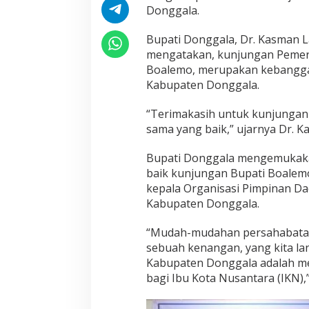
a
Donggala.
A
d
Bupati Donggala, Dr. Kasman L
a
mengatakan, kunjungan Pemer
t
Boalemo, merupakan kebangg
Kabupaten Donggala.
“Terimakasih untuk kunjungan 
sama yang baik,” ujarnya Dr. K
Bupati Donggala mengemukak
baik kunjungan Bupati Boale
kepala Organisasi Pimpinan D
Kabupaten Donggala.
“Mudah-mudahan persahabatan
sebuah kenangan, yang kita la
Kabupaten Donggala adalah m
bagi Ibu Kota Nusantara (IKN),