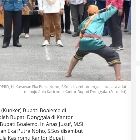
a DPRD, H. Kayawan Eka Putra Noho, S.Sos disambutdengan upacara adat
menuju Aula Kasiromu Kantor Bupati Donggala. (Foto : Ist)
(Kunker) Bupati Boalemo di
leh Bupati Donggala di Kantor
Bupati Boalemo, Ir. Anas Jusuf, M.Si
an Eka Putra Noho, S.Sos disambut
ula Kasiromu Kantor Bupati