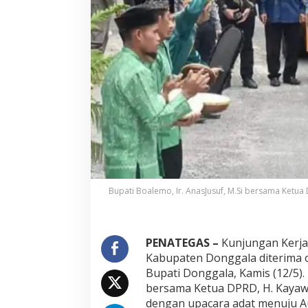
K
u
n
k
e
r
B
u
p
a
t
i
B
o
a
l
Bupati Boalemo, Ir. AnasJusuf, M.Si bersama Ketu
e
m
o
U
PENATEGAS –
Kunjungan Kerja 
p
Kabupaten Donggala diterima o
a
Bupati Donggala, Kamis (12/5). 
c
bersama Ketua DPRD, H. Kayaw
a
r
dengan upacara adat menuju A