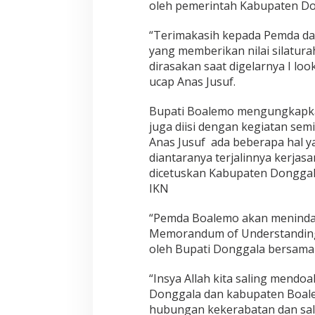
oleh pemerintah Kabupaten Do
“Terimakasih kepada Pemda da
yang memberikan nilai silatura
dirasakan saat digelarnya I loo
ucap Anas Jusuf.
Bupati Boalemo mengungkapka
juga diisi dengan kegiatan sem
Anas Jusuf ada beberapa hal 
diantaranya terjalinnya kerjas
dicetuskan Kabupaten Dongga
IKN
“Pemda Boalemo akan menindakl
Memorandum of Understanding 
oleh Bupati Donggala bersama
“Insya Allah kita saling mend
Donggala dan kabupaten Boale
hubungan kekerabatan dan sal