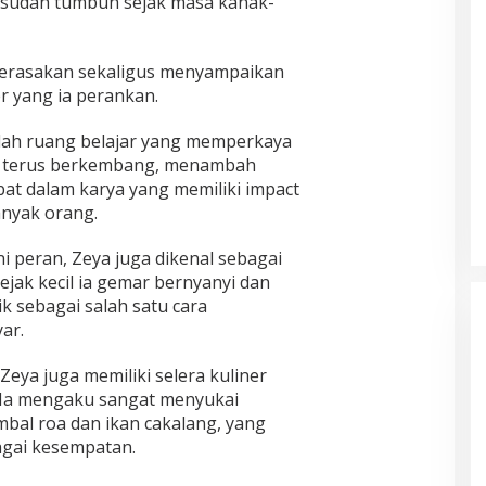
g sudah tumbuh sejak masa kanak-
merasakan sekaligus menyampaikan
r yang ia perankan.
alah ruang belajar yang memperkaya
gin terus berkembang, menambah
ibat dalam karya yang memiliki impact
nyak orang.
ni peran, Zeya juga dikenal sebagai
ejak kecil ia gemar bernyanyi dan
k sebagai salah satu cara
ar.
Zeya juga memiliki selera kuliner
. Ia mengaku sangat menyukai
bal roa dan ikan cakalang, yang
agai kesempatan.