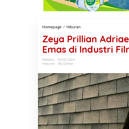
Homepage
/
Hiburan
Z
e
Zeya Prillian Adria
y
a
Emas di Industri Fi
P
r
i
Redaksi
24/02/2026
l
Hiburan
310 Dilihat
l
i
a
n
A
d
r
i
a
e
n
s