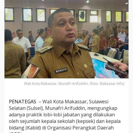
M
a
k
a
s
s
a
r
B
o
n
g
k
a
r
P
Wali Kota Makassar, Munafri Arifuddin. (foto: Makassar Info)
r
a
k
PENATEGAS
– Wali Kota Makassar, Sulawesi
t
i
Selatan (Sulsel), Munafri Arifuddin, mengungkap
k
adanya praktik lobi-lobi jabatan yang dilakukan
L
oleh sejumlah kepala sekolah (kepsek) dan kepala
o
bidang (Kabid) di Organisasi Perangkat Daerah
b