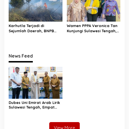
Karhutla Terjadi di
Wamen PPPA Veronica Tan
Sejumlah Daerah, BNPB
Kunjungi Sulawesi Tengah,
Minta Pemda Tingkatkan
Tinjau Layanan
Kewaspadaan
Perlindungan Perempuan
dan Anak
News Feed
Dubes Uni Emirat Arab Lirik
Sulawesi Tengah, Empat
Sektor Strategis Disiapkan
Jadi Magnet Investasi
View More