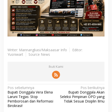
Writer: Mannangkasi/Maksaasar Info
Editor:
Yusniwart
Source News
Ikuti Kami
N
Pos sebelumnya
Pos berikutnya
Bupati Donggala Vera Elena
Bupati Donggala Akan
a
Laruni Tegas: Stop
Seleksi Pimpinan OPD yang
v
Pemborosan dan Reformasi
Tidak Sesuai Disiplin Ilmu
Birokrasi!
i