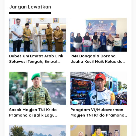
g
Jangan Lewatkan
a
s
i
p
o
s
Dubes Uni Emirat Arab Lirik
PAN Donggala Dorong
Sulawesi Tengah, Empat
Usaha Kecil Naik Kelas dan
Sektor Strategis Disiapkan
Makin Produktif
Jadi Magnet Investasi
Sosok Mayjen TNI Krido
Pangdam VI/Mulawarman
Pramono di Balik Lagu
Mayjen TNI Krido Pramono
Monumental “Teruslah
Luncurkan Lagu Inspiratif
Melangkah”
“Teruslah Melangkah”