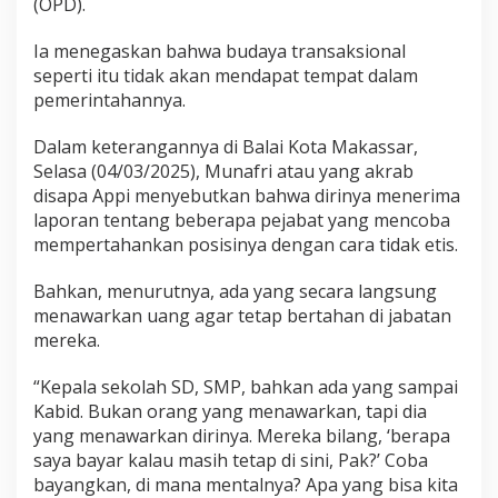
(OPD).
i
J
a
Ia menegaskan bahwa budaya transaksional
b
seperti itu tidak akan mendapat tempat dalam
a
pemerintahannya.
t
a
n
Dalam keterangannya di Balai Kota Makassar,
d
Selasa (04/03/2025), Munafri atau yang akrab
i
disapa Appi menyebutkan bahwa dirinya menerima
L
laporan tentang beberapa pejabat yang mencoba
i
mempertahankan posisinya dengan cara tidak etis.
n
g
k
Bahkan, menurutnya, ada yang secara langsung
u
menawarkan uang agar tetap bertahan di jabatan
n
mereka.
g
a
n
“Kepala sekolah SD, SMP, bahkan ada yang sampai
P
Kabid. Bukan orang yang menawarkan, tapi dia
e
yang menawarkan dirinya. Mereka bilang, ‘berapa
m
saya bayar kalau masih tetap di sini, Pak?’ Coba
k
bayangkan, di mana mentalnya? Apa yang bisa kita
o