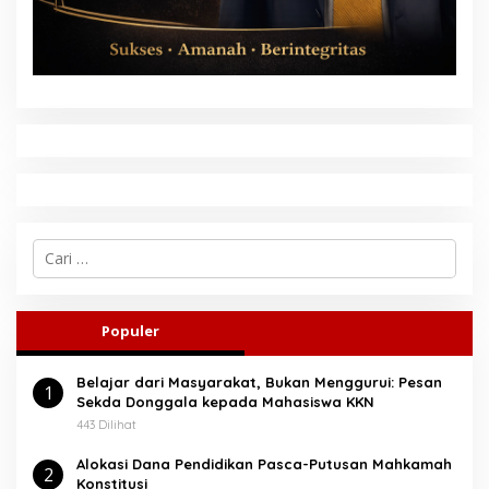
C
a
r
i
u
Populer
n
t
Belajar dari Masyarakat, Bukan Menggurui: Pesan
u
1
Sekda Donggala kepada Mahasiswa KKN
k
:
443 Dilihat
Alokasi Dana Pendidikan Pasca-Putusan Mahkamah
2
Konstitusi