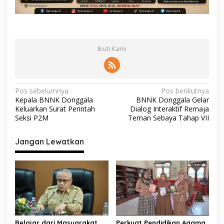
Ikuti Kami
N
Pos sebelumnya
Pos berikutnya
Kepala BNNK Donggala
BNNK Donggala Gelar
a
Keluarkan Surat Perintah
Dialog Interaktif Remaja
v
Seksi P2M
Teman Sebaya Tahap VII
i
Jangan Lewatkan
g
a
s
i
p
o
Belajar dari Masyarakat,
Perkuat Pendidikan Agama