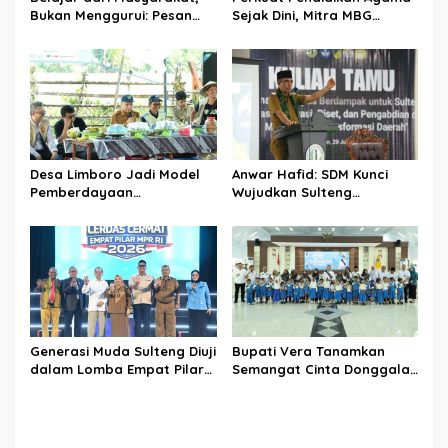
s
Bukan Menggurui: Pesan
Sejak Dini, Mitra MBG
Sekda Donggala kepada
Salurkan Bantuan ke SD di
Mahasiswa KKN
Banawa
Desa Limboro Jadi Model
Anwar Hafid: SDM Kunci
Pemberdayaan
Wujudkan Sulteng
Masyarakat, UGM dan
Nambaso, Kampus Diminta
Untad Perkuat Sinergi
Jadi Motor Riset dan Solusi
dengan Pemkab Donggala
Daerah
Generasi Muda Sulteng Diuji
Bupati Vera Tanamkan
dalam Lomba Empat Pilar
Semangat Cinta Donggala
MPR RI, Wagub Reny:
kepada Anak TK Al-
Semua Peserta adalah
Khairaat
Juara