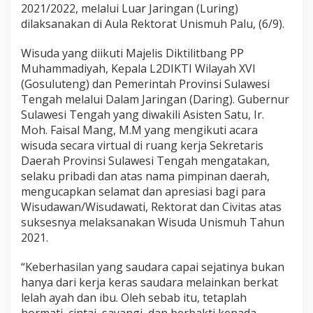
a
2021/2022, melalui Luar Jaringan (Luring)
r
dilaksanakan di Aula Rektorat Unismuh Palu, (6/9).
j
a
Wisuda yang diikuti Majelis Diktilitbang PP
n
a
Muhammadiyah, Kepala L2DIKTI Wilayah XVI
(Gosuluteng) dan Pemerintah Provinsi Sulawesi
Tengah melalui Dalam Jaringan (Daring). Gubernur
Sulawesi Tengah yang diwakili Asisten Satu, Ir.
Moh. Faisal Mang, M.M yang mengikuti acara
wisuda secara virtual di ruang kerja Sekretaris
Daerah Provinsi Sulawesi Tengah mengatakan,
selaku pribadi dan atas nama pimpinan daerah,
mengucapkan selamat dan apresiasi bagi para
Wisudawan/Wisudawati, Rektorat dan Civitas atas
suksesnya melaksanakan Wisuda Unismuh Tahun
2021.
“Keberhasilan yang saudara capai sejatinya bukan
hanya dari kerja keras saudara melainkan berkat
lelah ayah dan ibu. Oleh sebab itu, tetaplah
hormati, cintai, sayangi, dan berbakti kepada