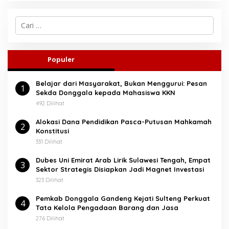
C
a
r
i
u
Populer
n
t
Belajar dari Masyarakat, Bukan Menggurui: Pesan
u
1
Sekda Donggala kepada Mahasiswa KKN
k
:
492 Dilihat
Alokasi Dana Pendidikan Pasca-Putusan Mahkamah
2
Konstitusi
331 Dilihat
Dubes Uni Emirat Arab Lirik Sulawesi Tengah, Empat
3
Sektor Strategis Disiapkan Jadi Magnet Investasi
323 Dilihat
Pemkab Donggala Gandeng Kejati Sulteng Perkuat
4
Tata Kelola Pengadaan Barang dan Jasa
276 Dilihat