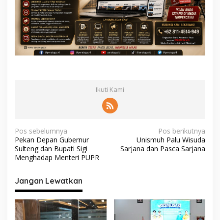
Ikuti Kami
N
Pos sebelumnya
Pos berikutnya
Pekan Depan Gubernur
Unismuh Palu Wisuda
a
Sulteng dan Bupati Sigi
Sarjana dan Pasca Sarjana
v
Menghadap Menteri PUPR
i
Jangan Lewatkan
g
a
s