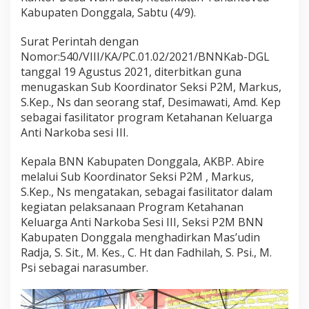
e
Kabupaten Donggala, Sabtu (4/9).
r
i
n
Surat Perintah dengan
t
Nomor:540/VIII/KA/PC.01.02/2021/BNNKab-DGL
a
tanggal 19 Agustus 2021, diterbitkan guna
h
menugaskan Sub Koordinator Seksi P2M, Markus,
S
S.Kep., Ns dan seorang staf, Desimawati, Amd. Kep
e
k
sebagai fasilitator program Ketahanan Keluarga
s
Anti Narkoba sesi III.
i
P
Kepala BNN Kabupaten Donggala, AKBP. Abire
2
melalui Sub Koordinator Seksi P2M , Markus,
M
S.Kep., Ns mengatakan, sebagai fasilitator dalam
kegiatan pelaksanaan Program Ketahanan
Keluarga Anti Narkoba Sesi III, Seksi P2M BNN
Kabupaten Donggala menghadirkan Mas’udin
Radja, S. Sit., M. Kes., C. Ht dan Fadhilah, S. Psi., M.
Psi sebagai narasumber.