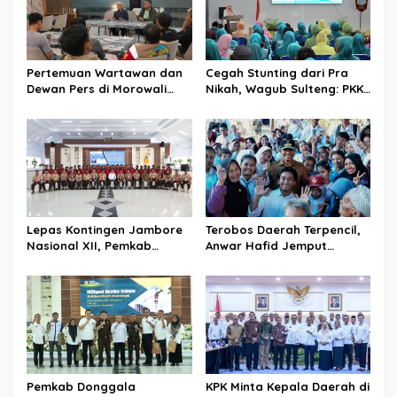
i
p
o
Pertemuan Wartawan dan
Cegah Stunting dari Pra
s
Dewan Pers di Morowali
Nikah, Wagub Sulteng: PKK
Tekankan Profesionalisme
Jadi Garda Terdepan
dan Peningkatan
Selamatkan Generasi Emas
Kompetensi Jurnalis
Lepas Kontingen Jambore
Terobos Daerah Terpencil,
Nasional XII, Pemkab
Anwar Hafid Jemput
Donggala Targetkan
Aspirasi Warga Ulubongka:
Pramuka Jadi Duta
“Tak Boleh Ada Wilayah
Karakter dan Kebanggaan
yang Tertinggal”
Daerah
Pemkab Donggala
KPK Minta Kepala Daerah di