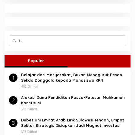
C
a
r
i
u
Populer
n
t
Belajar dari Masyarakat, Bukan Menggurui: Pesan
u
1
Sekda Donggala kepada Mahasiswa KKN
k
:
492 Dilihat
Alokasi Dana Pendidikan Pasca-Putusan Mahkamah
2
Konstitusi
330 Dilihat
Dubes Uni Emirat Arab Lirik Sulawesi Tengah, Empat
3
Sektor Strategis Disiapkan Jadi Magnet Investasi
323 Dilihat