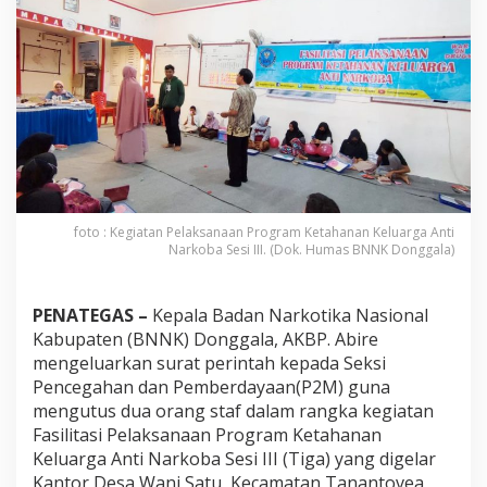
N
K
D
o
n
g
g
a
l
a
K
e
foto : Kegiatan Pelaksanaan Program Ketahanan Keluarga Anti
l
Narkoba Sesi III. (Dok. Humas BNNK Donggala)
u
a
r
PENATEGAS –
Kepala Badan Narkotika Nasional
k
a
Kabupaten (BNNK) Donggala, AKBP. Abire
n
mengeluarkan surat perintah kepada Seksi
S
Pencegahan dan Pemberdayaan(P2M) guna
u
mengutus dua orang staf dalam rangka kegiatan
r
a
Fasilitasi Pelaksanaan Program Ketahanan
t
Keluarga Anti Narkoba Sesi III (Tiga) yang digelar
P
Kantor Desa Wani Satu, Kecamatan Tanantovea