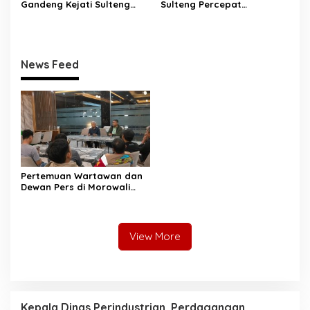
Gandeng Kejati Sulteng
Sulteng Percepat
Perkuat Tata Kelola
Sertifikasi Aset, Anwar
Pengadaan Barang dan
Hafid: Kepastian Lahan
Jasa
Penentu Investasi
News Feed
Pertemuan Wartawan dan
Dewan Pers di Morowali
Tekankan Profesionalisme
dan Peningkatan
Kompetensi Jurnalis
View More
Kepala Dinas Perindustrian, Perdagangan,