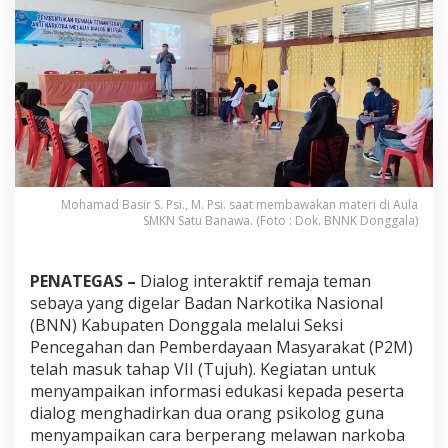
g
a
l
a
G
e
l
a
r
D
i
a
Mohamad Basir S. Psi., M. Psi. saat membawakan materi di Aula
l
SMKN Satu Banawa. (Foto : Dok. BNNK Donggala)
o
g
I
PENATEGAS –
Dialog interaktif remaja teman
n
sebaya yang digelar Badan Narkotika Nasional
t
(BNN) Kabupaten Donggala melalui Seksi
e
r
Pencegahan dan Pemberdayaan Masyarakat (P2M)
a
telah masuk tahap VII (Tujuh). Kegiatan untuk
k
menyampaikan informasi edukasi kepada peserta
t
dialog menghadirkan dua orang psikolog guna
i
f
menyampaikan cara berperang melawan narkoba