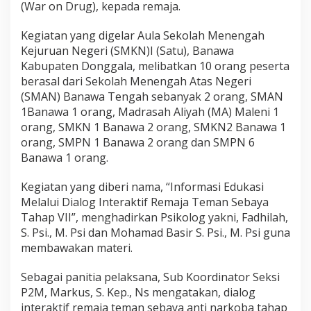
R
(War on Drug), kepada remaja.
e
m
Kegiatan yang digelar Aula Sekolah Menengah
a
Kejuruan Negeri (SMKN)I (Satu), Banawa
j
a
Kabupaten Donggala, melibatkan 10 orang peserta
T
berasal dari Sekolah Menengah Atas Negeri
e
(SMAN) Banawa Tengah sebanyak 2 orang, SMAN
m
1Banawa 1 orang, Madrasah Aliyah (MA) Maleni 1
a
orang, SMKN 1 Banawa 2 orang, SMKN2 Banawa 1
n
S
orang, SMPN 1 Banawa 2 orang dan SMPN 6
e
Banawa 1 orang.
b
a
Kegiatan yang diberi nama, “Informasi Edukasi
y
Melalui Dialog Interaktif Remaja Teman Sebaya
a
T
Tahap VII”, menghadirkan Psikolog yakni, Fadhilah,
a
S. Psi., M. Psi dan Mohamad Basir S. Psi., M. Psi guna
h
membawakan materi.
a
p
Sebagai panitia pelaksana, Sub Koordinator Seksi
V
I
P2M, Markus, S. Kep., Ns mengatakan, dialog
I
interaktif remaja teman sebaya anti narkoba tahap