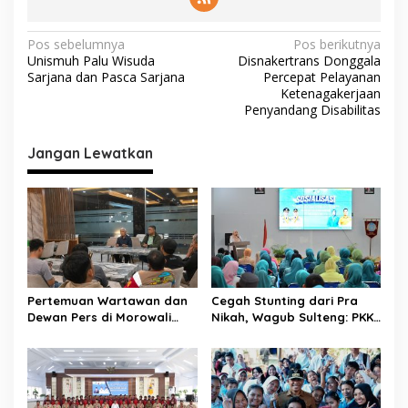
N
Pos sebelumnya
Pos berikutnya
Unismuh Palu Wisuda
Disnakertrans Donggala
a
Sarjana dan Pasca Sarjana
Percepat Pelayanan
v
Ketenagakerjaan
Penyandang Disabilitas
i
g
Jangan Lewatkan
a
s
i
p
o
s
Pertemuan Wartawan dan
Cegah Stunting dari Pra
Dewan Pers di Morowali
Nikah, Wagub Sulteng: PKK
Tekankan Profesionalisme
Jadi Garda Terdepan
dan Peningkatan
Selamatkan Generasi Emas
Kompetensi Jurnalis