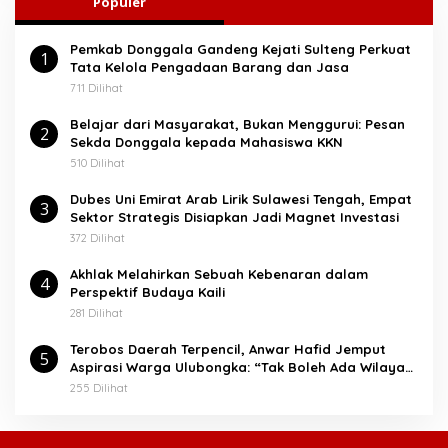
Populer
n
t
Pemkab Donggala Gandeng Kejati Sulteng Perkuat
u
1
Tata Kelola Pengadaan Barang dan Jasa
k
:
711 Dilihat
Belajar dari Masyarakat, Bukan Menggurui: Pesan
2
Sekda Donggala kepada Mahasiswa KKN
510 Dilihat
Dubes Uni Emirat Arab Lirik Sulawesi Tengah, Empat
3
Sektor Strategis Disiapkan Jadi Magnet Investasi
372 Dilihat
Akhlak Melahirkan Sebuah Kebenaran dalam
4
Perspektif Budaya Kaili
281 Dilihat
Terobos Daerah Terpencil, Anwar Hafid Jemput
5
Aspirasi Warga Ulubongka: “Tak Boleh Ada Wilayah
yang Tertinggal”
255 Dilihat