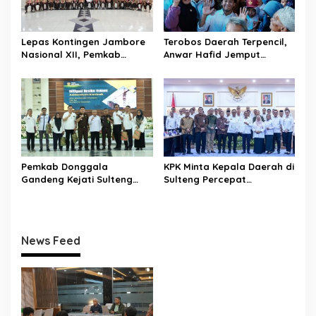
Lepas Kontingen Jambore
Terobos Daerah Terpencil,
Nasional XII, Pemkab
Anwar Hafid Jemput
Donggala Targetkan
Aspirasi Warga Ulubongka:
Pramuka Jadi Duta
“Tak Boleh Ada Wilayah
Karakter dan Kebanggaan
yang Tertinggal”
Daerah
Pemkab Donggala
KPK Minta Kepala Daerah di
Gandeng Kejati Sulteng
Sulteng Percepat
Perkuat Tata Kelola
Sertifikasi Aset, Anwar
Pengadaan Barang dan
Hafid: Kepastian Lahan
Jasa
Penentu Investasi
News Feed