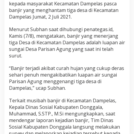
k
kepada masyarakat Kecamatan Dampelas pasca
t
banjir yang menghantam tiga desa di Kecamatan
i
Dampelas Jumat, 2 Juli 2021.
v
i
t
Menurut Subhan saat dihubungi penategas.id,
a
Kamis (7/8), mengatakan, banjir yang menerjang
s
tiga Desa di Kecamatan Dampelas adalah luapan air
sungai Desa Parisan Agung yang saat ini telah
surut.
“Banjir terjadi akibat curah hujan yang cukup deras
sehari penuh mengakibatikan luapan air sungai
Parisan Agung menggenangi tiga desa di
Dampelas,” ucap Subhan.
Terkait musibah banjir di Kecamatan Dampelas,
Kepala Dinas Sosial Kabupaten Donggala,
Muhammad, S.STP., M.Si mengungkapkan, saat
mendengar laporan kejadian banjir, Tim Dinas
Sosial Kabupaten Donggala langsung melakukan
survey dan melaporkan kejadian tersebut kepada