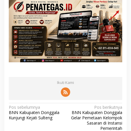
Ikuti Kami
N
Pos sebelumnya
Pos berikutnya
BNN Kabupaten Donggala
BNN Kabupaten Donggala
a
Kunjungi Kejati Sulteng
Gelar Pemetaan Kelompok
v
Sasaran di Instansi
Pemerintah