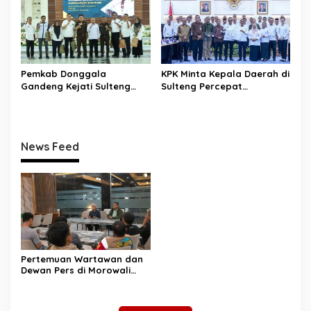
Karakter dan Kebanggaan
yang Tertinggal”
Daerah
Pemkab Donggala
KPK Minta Kepala Daerah di
Gandeng Kejati Sulteng
Sulteng Percepat
Perkuat Tata Kelola
Sertifikasi Aset, Anwar
Pengadaan Barang dan
Hafid: Kepastian Lahan
Jasa
Penentu Investasi
News Feed
Pertemuan Wartawan dan
Dewan Pers di Morowali
Tekankan Profesionalisme
dan Peningkatan
Kompetensi Jurnalis