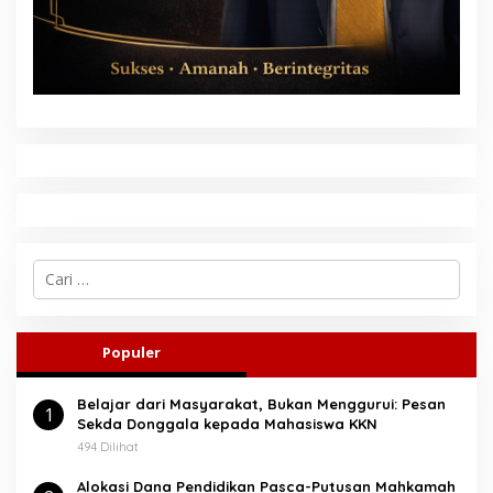
C
a
r
i
u
Populer
n
t
Belajar dari Masyarakat, Bukan Menggurui: Pesan
u
1
Sekda Donggala kepada Mahasiswa KKN
k
:
494 Dilihat
Alokasi Dana Pendidikan Pasca-Putusan Mahkamah