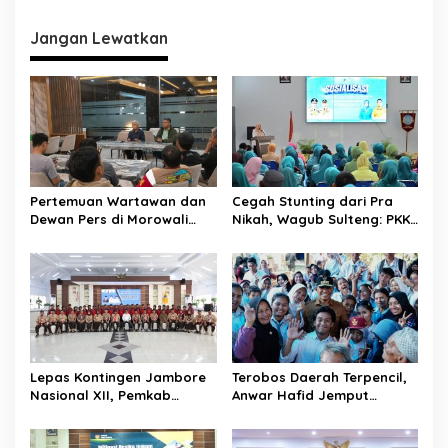
i
g
Jangan Lewatkan
a
s
i
p
o
s
Pertemuan Wartawan dan
Cegah Stunting dari Pra
Dewan Pers di Morowali
Nikah, Wagub Sulteng: PKK
Tekankan Profesionalisme
Jadi Garda Terdepan
dan Peningkatan
Selamatkan Generasi Emas
Kompetensi Jurnalis
Lepas Kontingen Jambore
Terobos Daerah Terpencil,
Nasional XII, Pemkab
Anwar Hafid Jemput
Donggala Targetkan
Aspirasi Warga Ulubongka:
Pramuka Jadi Duta
“Tak Boleh Ada Wilayah