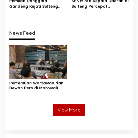
Pemkab Donggala
KPK Minta Kepala Daerah di
Gandeng Kejati Sulteng
Sulteng Percepat
Perkuat Tata Kelola
Sertifikasi Aset, Anwar
Pengadaan Barang dan
Hafid: Kepastian Lahan
Jasa
Penentu Investasi
News Feed
Pertemuan Wartawan dan
Dewan Pers di Morowali
Tekankan Profesionalisme
dan Peningkatan
Kompetensi Jurnalis
View More