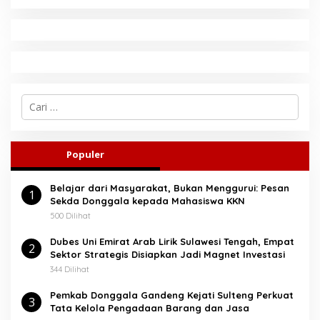
C
a
r
i
u
Populer
n
t
Belajar dari Masyarakat, Bukan Menggurui: Pesan
u
1
Sekda Donggala kepada Mahasiswa KKN
k
:
500 Dilihat
Dubes Uni Emirat Arab Lirik Sulawesi Tengah, Empat
2
Sektor Strategis Disiapkan Jadi Magnet Investasi
344 Dilihat
Pemkab Donggala Gandeng Kejati Sulteng Perkuat
3
Tata Kelola Pengadaan Barang dan Jasa