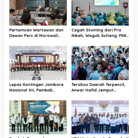
s
i
p
Pertemuan Wartawan dan
Cegah Stunting dari Pra
o
Dewan Pers di Morowali
Nikah, Wagub Sulteng: PKK
s
Tekankan Profesionalisme
Jadi Garda Terdepan
dan Peningkatan
Selamatkan Generasi Emas
Kompetensi Jurnalis
Lepas Kontingen Jambore
Terobos Daerah Terpencil,
Nasional XII, Pemkab
Anwar Hafid Jemput
Donggala Targetkan
Aspirasi Warga Ulubongka:
Pramuka Jadi Duta
“Tak Boleh Ada Wilayah
Karakter dan Kebanggaan
yang Tertinggal”
Daerah