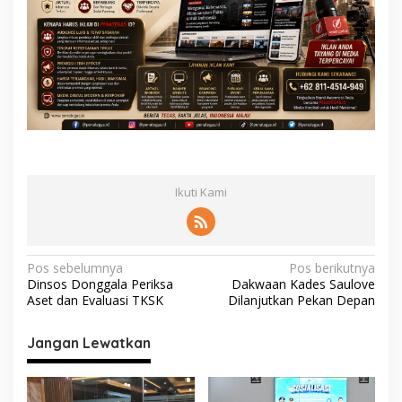
Ikuti Kami
N
Pos sebelumnya
Pos berikutnya
Dinsos Donggala Periksa
Dakwaan Kades Saulove
a
Aset dan Evaluasi TKSK
Dilanjutkan Pekan Depan
v
i
Jangan Lewatkan
g
a