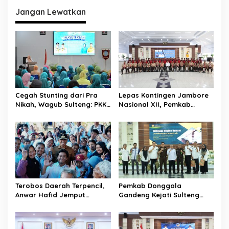
i
Jangan Lewatkan
g
a
s
i
p
o
Cegah Stunting dari Pra
Lepas Kontingen Jambore
s
Nikah, Wagub Sulteng: PKK
Nasional XII, Pemkab
Jadi Garda Terdepan
Donggala Targetkan
Selamatkan Generasi Emas
Pramuka Jadi Duta
Karakter dan Kebanggaan
Daerah
Terobos Daerah Terpencil,
Pemkab Donggala
Anwar Hafid Jemput
Gandeng Kejati Sulteng
Aspirasi Warga Ulubongka:
Perkuat Tata Kelola
“Tak Boleh Ada Wilayah
Pengadaan Barang dan
yang Tertinggal”
Jasa