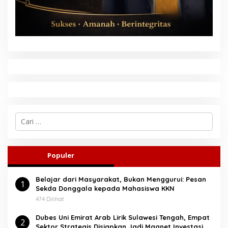
C
a
r
i
u
Populer
n
t
Belajar dari Masyarakat, Bukan Menggurui: Pesan
u
1
Sekda Donggala kepada Mahasiswa KKN
k
:
474 Dilihat
Dubes Uni Emirat Arab Lirik Sulawesi Tengah, Empat
2
Sektor Strategis Disiapkan Jadi Magnet Investasi