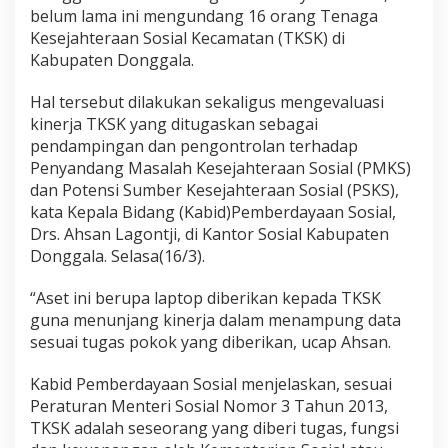
a
belum lama ini mengundang 16 orang Tenaga
s
Kesejahteraan Sosial Kecamatan (TKSK) di
i
T
Kabupaten Donggala.
K
S
Hal tersebut dilakukan sekaligus mengevaluasi
K
kinerja TKSK yang ditugaskan sebagai
pendampingan dan pengontrolan terhadap
Penyandang Masalah Kesejahteraan Sosial (PMKS)
dan Potensi Sumber Kesejahteraan Sosial (PSKS),
kata Kepala Bidang (Kabid)Pemberdayaan Sosial,
Drs. Ahsan Lagontji, di Kantor Sosial Kabupaten
Donggala. Selasa(16/3).
“Aset ini berupa laptop diberikan kepada TKSK
guna menunjang kinerja dalam menampung data
sesuai tugas pokok yang diberikan, ucap Ahsan.
Kabid Pemberdayaan Sosial menjelaskan, sesuai
Peraturan Menteri Sosial Nomor 3 Tahun 2013,
TKSK adalah seseorang yang diberi tugas, fungsi