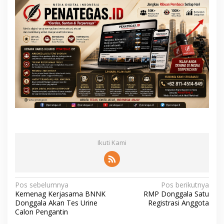
Ikuti Kami
N
Pos sebelumnya
Pos berikutnya
Kemenag Kerjasama BNNK
RMP Donggala Satu
a
Donggala Akan Tes Urine
Registrasi Anggota
v
Calon Pengantin