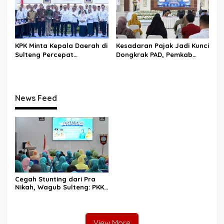
KPK Minta Kepala Daerah di
Kesadaran Pajak Jadi Kunci
Sulteng Percepat
Dongkrak PAD, Pemkab
Sertifikasi Aset, Anwar
Donggala Perkuat Edukasi
Hafid: Kepastian Lahan
Wajib Pajak
Penentu Investasi
News Feed
Cegah Stunting dari Pra
Nikah, Wagub Sulteng: PKK
Jadi Garda Terdepan
Selamatkan Generasi Emas
View More