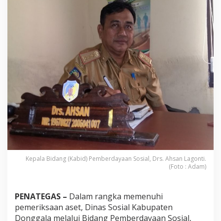
n
g
g
a
l
a
P
e
r
i
k
s
a
A
s
e
t
d
Kepala Bidang (Kabid) Pemberdayaan Sosial, Drs. Ahsan Lagonti.
a
(Foto : Adam)
n
E
v
a
PENATEGAS –
Dalam rangka memenuhi
l
pemeriksaan aset, Dinas Sosial Kabupaten
u
Donggala melalui Bidang Pemberdayaan Sosial,