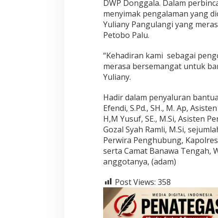
DWP Donggala. Dalam perbincan
menyimak pengalaman yang di
Yuliany Pangulangi yang meras
Petobo Palu.
“Kehadiran kami sebagai peng
merasa bersemangat untuk ban
Yuliany.
Hadir dalam penyaluran bantua
Efendi, S.Pd., SH., M. Ap, Asis
H,M Yusuf, SE., M.Si, Asisten 
Gozal Syah Ramli, M.Si, sejuml
Perwira Penghubung, Kapolres
serta Camat Banawa Tengah, W
anggotanya, (adam)
Post Views:
358