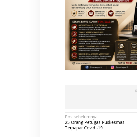
I
N
Pos sebelumnya
25 Orang Petugas Puskesmas
a
Terpapar Covid -19
v