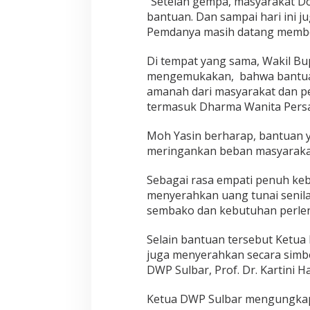
“Setelah gempa, masyarakat Do
bantuan. Dan sampai hari ini 
Pemdanya masih datang member
Di tempat yang sama, Wakil Bup
mengemukakan, bahwa bantua
amanah dari masyarakat dan 
termasuk Dharma Wanita Pers
Moh Yasin berharap, bantuan 
meringankan beban masyaraka
Sebagai rasa empati penuh ke
menyerahkan uang tunai senilai
sembako dan kebutuhan perlen
Selain bantuan tersebut Ketua
juga menyerahkan secara simb
DWP Sulbar, Prof. Dr. Kartini Han
Ketua DWP Sulbar mengungkap