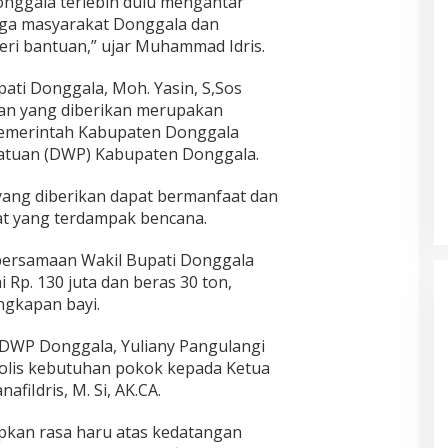
nggala terlebih dulu mengantar
juga masyarakat Donggala dan
i bantuan,” ujar Muhammad Idris.
ati Donggala, Moh. Yasin, S,Sos
n yang diberikan merupakan
pemerintah Kabupaten Donggala
atuan (DWP) Kabupaten Donggala.
yang diberikan dapat bermanfaat dan
t yang terdampak bencana.
bersamaan Wakil Bupati Donggala
 Rp. 130 juta dan beras 30 ton,
gkapan bayi.
 DWP Donggala, Yuliany Pangulangi
olis kebutuhan pokok kepada Ketua
afiIdris, M. Si, AK.CA.
kan rasa haru atas kedatangan