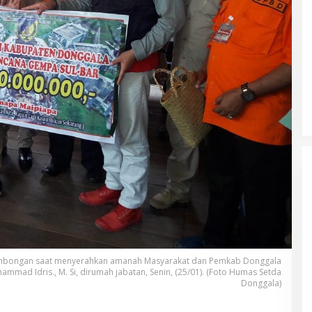
rombongan saat menyerahkan amanah Masyarakat dan Pemkab Donggala
ammad Idris., M. Si, dirumah jabatan, Senin, (25/01). (Foto Humas Setda
Donggala)