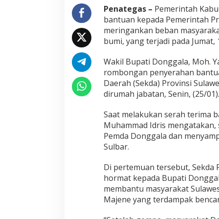
a
Penategas –
Pemerintah Kabu
d
bantuan kepada Pemerintah Pro
i
meringankan beban masyarak
S
u
bumi, yang terjadi pada Jumat, 1
l
b
Wakil Bupati Donggala, Moh. Y
a
rombongan penyerahan bantuan
r
Daerah (Sekda) Provinsi Sulawes
dirumah jabatan, Senin, (25/01)
Saat melakukan serah terima ba
Muhammad Idris mengatakan, 
Pemda Donggala dan menyampai
Sulbar.
Di pertemuan tersebut, Sekda 
hormat kepada Bupati Donggal
membantu masyarakat Sulawes
Majene yang terdampak benca