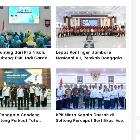
unting dari Pra Nikah,
Lepas Kontingen Jambore
lteng: PKK Jadi Garda
Nasional XII, Pemkab Donggala
 Selamatkan Generasi
Targetkan Pramuka Jadi Duta
Karakter dan Kebanggaan
Daerah
Donggala Gandeng
KPK Minta Kepala Daerah di
ulteng Perkuat Tata
Sulteng Percepat Sertifikasi Aset,
Pengadaan Barang dan
Anwar Hafid: Kepastian Lahan
Penentu Investasi