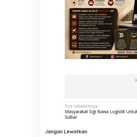
I
N
Pos sebelumnya
Masyarakat Sigi Bawa Logistik Untu
a
Sulbar
v
i
Jangan Lewatkan