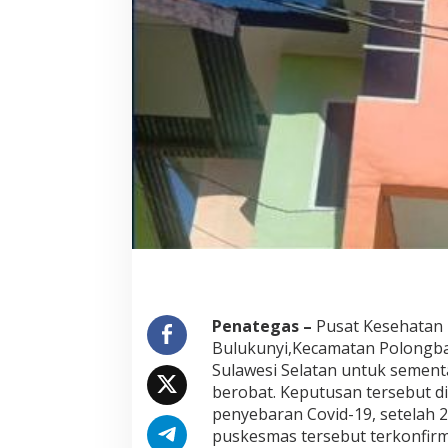
m
a
s
T
e
r
p
a
p
a
r
C
o
v
i
d
-
1
Penategas –
Pusat Kesehatan 
9
Bulukunyi,Kecamatan Polongba
Sulawesi Selatan untuk sementa
berobat. Keputusan tersebut 
penyebaran Covid-19, setelah 
puskesmas tersebut terkonfirma