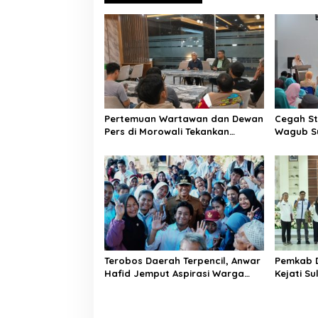
g
a
s
i
p
o
Pertemuan Wartawan dan Dewan
Cegah St
s
Pers di Morowali Tekankan
Wagub Su
Profesionalisme dan Peningkatan
Terdepan
Kompetensi Jurnalis
Emas
Terobos Daerah Terpencil, Anwar
Pemkab 
Hafid Jemput Aspirasi Warga
Kejati S
Ulubongka: “Tak Boleh Ada
Kelola 
Wilayah yang Tertinggal”
Jasa