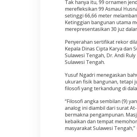
Tak hanya itu, 99 ornamen jen
merefleksikan 99 Asmaul Husn
setinggi 66,66 meter melamban
Ketinggian bangunan utama men
merepresentasikan 30 juz dalam
Penyerahan sertifikat rekor d
Kepala Dinas Cipta Karya dan S
Sulawesi Tengah, Dr. Andi Rul
Sulawesi Tengah.
Yusuf Ngadri menegaskan bahw
ukuran fisik bangunan, tetapi ju
filosofi yang terkandung di dal
“Filosofi angka sembilan (9) y
analog ini diambil dari surat A
bermakna pengampunan. Masjid
kebaikan dan tempat memohon
masyarakat Sulawesi Tengah,” 