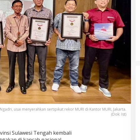
gadri, usai menyerahkan sertipikat rekor MURI di Kantor MURI, Jakarta.
(Dok: Ist)
insi Sulawesi Tengah kembali
akan di kancah nasional.