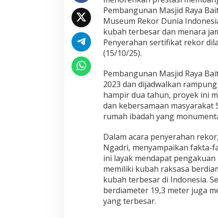
a
Pembangunan Masjid Raya Baitu
h
Museum Rekor Dunia Indonesia
C
a
kubah terbesar dan menara jam
t
Penyerahan sertifikat rekor di
a
(15/10/25).
t
S
Pembangunan Masjid Raya Baitu
e
j
2023 dan dijadwalkan rampung
a
hampir dua tahun, proyek ini 
r
dan kebersamaan masyarakat
a
rumah ibadah yang monumenta
h
B
a
Dalam acara penyerahan rekor,
r
Ngadri, menyampaikan fakta-fa
u
ini layak mendapat pengakuan n
memiliki kubah raksasa berdia
kubah terbesar di Indonesia. Se
berdiameter 19,3 meter juga m
yang terbesar.