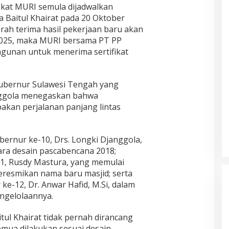
ikat MURI semula dijadwalkan
a Baitul Khairat pada 20 Oktober
rah terima hasil pekerjaan baru akan
2025, maka MURI bersama PT PP
gunan untuk menerima sertifikat
Gubernur Sulawesi Tengah yang
janggola menegaskan bahwa
kan perjalanan panjang lintas
ubernur ke-10, Drs. Longki Djanggola,
ra desain pascabencana 2018;
11, Rusdy Mastura, yang memulai
resmikan nama baru masjid; serta
ke-12, Dr. Anwar Hafid, M.Si, dalam
gelolaannya.
ul Khairat tidak pernah dirancang
mua dilakukan sesuai desain