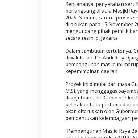
Rencananya, penyerahan sertif
berlangsung di aula Masjid Ray
2025. Namun, karena proses se
dilakukan pada 15 November 
mengundang pihak pemilik ban
secara resmi di Jakarta.
Dalam sambutan tertulisnya, 
diwakili oleh Dr. Andi Ruly D
pembangunan masjid ini merupa
kepemimpinan daerah.
Proyek ini dimulai dari masa G
M.Si, yang menggagas sayemba
dilanjutkan oleh Gubernur ke-
peletakan batu pertama dan me
akan diteruskan oleh Gubernur 
pembentukan kelembagaan pen
“Pembangunan Masjid Raya Bait
untuk mengejar rekor MURI. Se