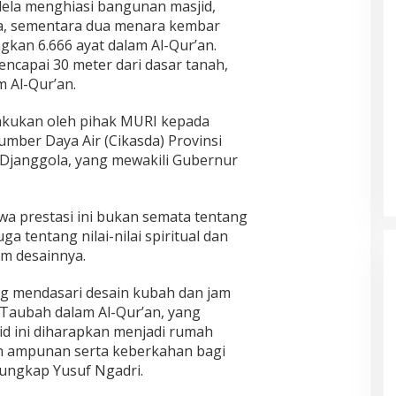
dela menghiasi bangunan masjid,
a, sementara dua menara kembar
gkan 6.666 ayat dalam Al-Qur’an.
capai 30 meter dari dasar tanah,
 Al-Qur’an.
ilakukan oleh pihak MURI kepada
umber Daya Air (Cikasda) Provinsi
y Djanggola, yang mewakili Gubernur
a prestasi ini bukan semata tentang
ga tentang nilai-nilai spiritual dan
am desainnya.
ang mendasari desain kubah dan jam
t-Taubah dalam Al-Qur’an, yang
 ini diharapkan menjadi rumah
 ampunan serta keberkahan bagi
ungkap Yusuf Ngadri.