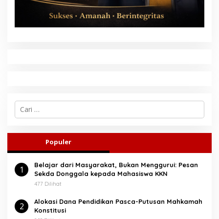
C
a
r
i
u
Populer
n
t
Belajar dari Masyarakat, Bukan Menggurui: Pesan
u
1
Sekda Donggala kepada Mahasiswa KKN
k
:
477 Dilihat
Alokasi Dana Pendidikan Pasca-Putusan Mahkamah
2
Konstitusi