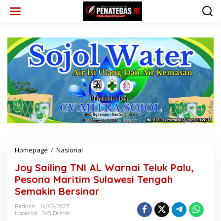
L
e
w
a
t
i
k
e
k
o
n
t
e
n
Homepage
/
Nasional
J
o
Joy Sailing TNI AL Warnai Teluk Palu,
y
S
Pesona Maritim Sulawesi Tengah
a
Semakin Bersinar
i
l
Redaksi
16/09/2025
i
Nasional
345 Dilihat