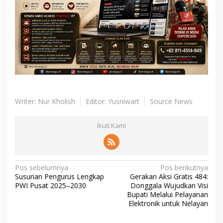
Writer: Nur Kholish
Editor: Yusniwart
Source News
Ikuti Kami
N
Pos sebelumnya
Pos berikutnya
Susunan Pengurus Lengkap
Gerakan Aksi Gratis 484:
a
PWI Pusat 2025–2030
Donggala Wujudkan Visi
v
Bupati Melalui Pelayanan
Elektronik untuk Nelayan
i