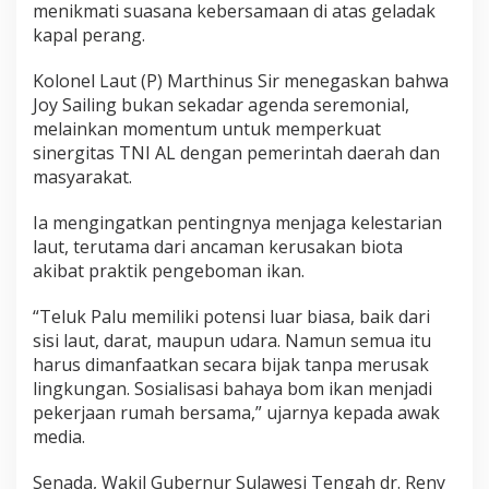
S
menikmati suasana kebersamaan di atas geladak
e
kapal perang.
m
a
Kolonel Laut (P) Marthinus Sir menegaskan bahwa
k
Joy Sailing bukan sekadar agenda seremonial,
i
n
melainkan momentum untuk memperkuat
B
sinergitas TNI AL dengan pemerintah daerah dan
e
masyarakat.
r
s
Ia mengingatkan pentingnya menjaga kelestarian
i
n
laut, terutama dari ancaman kerusakan biota
a
akibat praktik pengeboman ikan.
r
“Teluk Palu memiliki potensi luar biasa, baik dari
sisi laut, darat, maupun udara. Namun semua itu
harus dimanfaatkan secara bijak tanpa merusak
lingkungan. Sosialisasi bahaya bom ikan menjadi
pekerjaan rumah bersama,” ujarnya kepada awak
media.
Senada, Wakil Gubernur Sulawesi Tengah dr. Reny