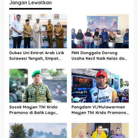
g
Jangan Lewatkan
a
s
i
p
o
s
Dubes Uni Emirat Arab Lirik
PAN Donggala Dorong
Sulawesi Tengah, Empat
Usaha Kecil Naik Kelas dan
Sektor Strategis Disiapkan
Makin Produktif
Jadi Magnet Investasi
Sosok Mayjen TNI Krido
Pangdam VI/Mulawarman
Pramono di Balik Lagu
Mayjen TNI Krido Pramono
Monumental “Teruslah
Luncurkan Lagu Inspiratif
Melangkah”
“Teruslah Melangkah”