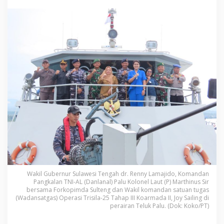
n
g
T
N
I
A
L
W
a
r
n
a
i
T
e
l
u
k
P
a
Wakil Gubernur Sulawesi Tengah dr. Renny Lamajido, Komandan
l
Pangkalan TNI-AL (Danlanal) Palu Kolonel Laut (P) Marthinus Sir
u
bersama Forkopimda Sulteng dan Wakil komandan satuan tugas
(Wadansatgas) Operasi Trisila-25 Tahap III Koarmada II, Joy Sailing di
,
perairan Teluk Palu. (Dok: Koko/PT)
P
e