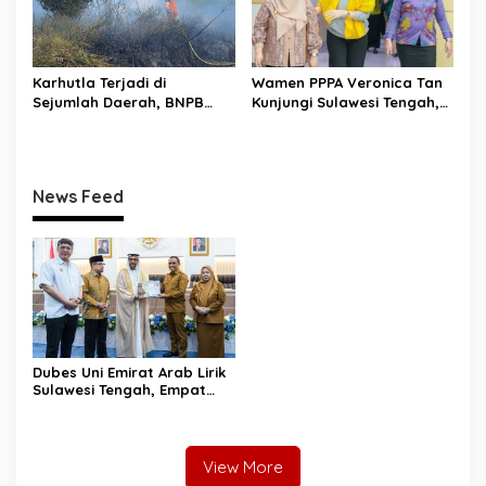
Karhutla Terjadi di
Wamen PPPA Veronica Tan
Sejumlah Daerah, BNPB
Kunjungi Sulawesi Tengah,
Minta Pemda Tingkatkan
Tinjau Layanan
Kewaspadaan
Perlindungan Perempuan
dan Anak
News Feed
Dubes Uni Emirat Arab Lirik
Sulawesi Tengah, Empat
Sektor Strategis Disiapkan
Jadi Magnet Investasi
View More