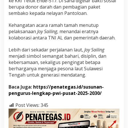
ke KRI Teluk Ende-517. Di sana digelar bakti sosial
berupa donor darah dan pembagian paket
sembako kepada nelayan Pantoloan.
Kehangatan acara ramah tamah menutup
pelaksanaan
Joy Sailing
, menandai eratnya
kolaborasi antara TNI AL dan pemerintah daerah.
Lebih dari sekadar perjalanan laut,
Joy Sailing
menjadi simbol semangat bahari, disiplin, dan
kebersamaan, sekaligus pengingat betapa
berharganya menjaga pesona laut Sulawesi
Tengah untuk generasi mendatang.
Baca Juga:
https://penategas.id/susunan-
pengurus-lengkap-pwi-pusat-2025-2030/
Post Views:
345