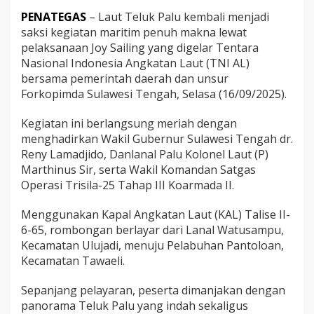
s
o
PENATEGAS
– Laut Teluk Palu kembali menjadi
n
saksi kegiatan maritim penuh makna lewat
a
pelaksanaan Joy Sailing yang digelar Tentara
M
Nasional Indonesia Angkatan Laut (TNI AL)
a
bersama pemerintah daerah dan unsur
r
i
Forkopimda Sulawesi Tengah, Selasa (16/09/2025).
t
i
Kegiatan ini berlangsung meriah dengan
m
menghadirkan Wakil Gubernur Sulawesi Tengah dr.
S
Reny Lamadjido, Danlanal Palu Kolonel Laut (P)
u
l
Marthinus Sir, serta Wakil Komandan Satgas
a
Operasi Trisila-25 Tahap III Koarmada II.
w
e
Menggunakan Kapal Angkatan Laut (KAL) Talise II-
s
6-65, rombongan berlayar dari Lanal Watusampu,
i
T
Kecamatan Ulujadi, menuju Pelabuhan Pantoloan,
e
Kecamatan Tawaeli.
n
g
Sepanjang pelayaran, peserta dimanjakan dengan
a
panorama Teluk Palu yang indah sekaligus
h