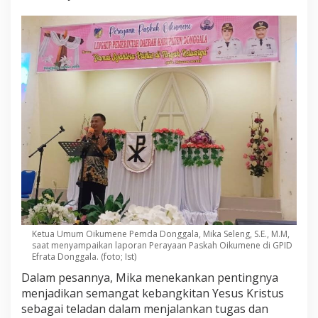
c
i
t
a
d
a
n
S
e
m
a
n
g
a
t
P
e
l
a
Ketua Umum Oikumene Pemda Donggala, Mika Seleng, S.E., M.M,
saat menyampaikan laporan Perayaan Paskah Oikumene di GPID
y
Efrata Donggala. (foto; Ist)
a
n
Dalam pesannya, Mika menekankan pentingnya
a
menjadikan semangat kebangkitan Yesus Kristus
n
sebagai teladan dalam menjalankan tugas dan