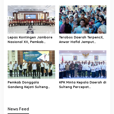
Tekankan Profesionalisme
Jadi Garda Terdepan
dan Peningkatan
Selamatkan Generasi Emas
Kompetensi Jurnalis
Lepas Kontingen Jambore
Terobos Daerah Terpencil,
Nasional XII, Pemkab
Anwar Hafid Jemput
Donggala Targetkan
Aspirasi Warga Ulubongka:
Pramuka Jadi Duta
“Tak Boleh Ada Wilayah
Karakter dan Kebanggaan
yang Tertinggal”
Daerah
Pemkab Donggala
KPK Minta Kepala Daerah di
Gandeng Kejati Sulteng
Sulteng Percepat
Perkuat Tata Kelola
Sertifikasi Aset, Anwar
Pengadaan Barang dan
Hafid: Kepastian Lahan
Jasa
Penentu Investasi
News Feed