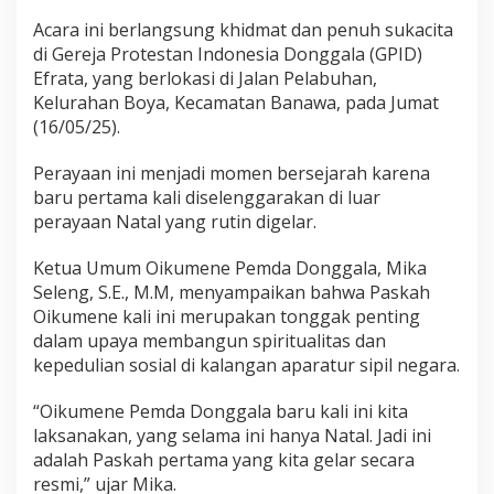
O
i
Acara ini berlangsung khidmat dan penuh sukacita
k
di Gereja Protestan Indonesia Donggala (GPID)
u
Efrata, yang berlokasi di Jalan Pelabuhan,
m
Kelurahan Boya, Kecamatan Banawa, pada Jumat
e
n
(16/05/25).
e
P
Perayaan ini menjadi momen bersejarah karena
e
baru pertama kali diselenggarakan di luar
r
perayaan Natal yang rutin digelar.
d
a
n
Ketua Umum Oikumene Pemda Donggala, Mika
a
Seleng, S.E., M.M, menyampaikan bahwa Paskah
,
Oikumene kali ini merupakan tonggak penting
P
dalam upaya membangun spiritualitas dan
e
n
kepedulian sosial di kalangan aparatur sipil negara.
u
h
“Oikumene Pemda Donggala baru kali ini kita
S
laksanakan, yang selama ini hanya Natal. Jadi ini
u
adalah Paskah pertama yang kita gelar secara
k
a
resmi,” ujar Mika.