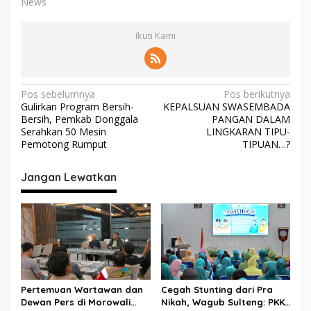
News
Ikuti Kami
N
Pos sebelumnya
Pos berikutnya
Gulirkan Program Bersih-
KEPALSUAN SWASEMBADA
a
Bersih, Pemkab Donggala
PANGAN DALAM
v
Serahkan 50 Mesin
LINGKARAN TIPU-
Pemotong Rumput
TIPUAN…?
i
g
Jangan Lewatkan
a
s
i
p
o
s
Pertemuan Wartawan dan
Cegah Stunting dari Pra
Dewan Pers di Morowali
Nikah, Wagub Sulteng: PKK