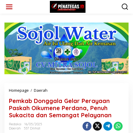
L
e
w
a
t
i
k
e
k
o
n
t
e
n
Homepage
/
Daerah
P
e
Pemkab Donggala Gelar Perayaan
m
k
Paskah Oikumene Perdana, Penuh
a
Sukacita dan Semangat Pelayanan
b
D
Redaksi
16/05/2025
o
Daerah
537 Dilihat