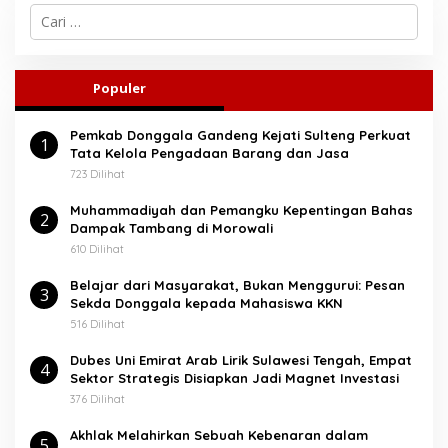
C
a
r
i
u
Populer
n
t
Pemkab Donggala Gandeng Kejati Sulteng Perkuat
u
1
Tata Kelola Pengadaan Barang dan Jasa
k
:
723 Dilihat
Muhammadiyah dan Pemangku Kepentingan Bahas
2
Dampak Tambang di Morowali
610 Dilihat
Belajar dari Masyarakat, Bukan Menggurui: Pesan
3
Sekda Donggala kepada Mahasiswa KKN
516 Dilihat
Dubes Uni Emirat Arab Lirik Sulawesi Tengah, Empat
4
Sektor Strategis Disiapkan Jadi Magnet Investasi
376 Dilihat
Akhlak Melahirkan Sebuah Kebenaran dalam
5