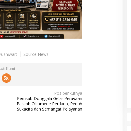
 Yusniwart
Source News
kuti Kami
Pos berikutnya
Pemkab Donggala Gelar Perayaan
Paskah Oikumene Perdana, Penuh
Sukacita dan Semangat Pelayanan