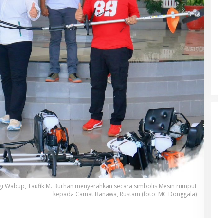
ngi Wabup, Taufik M. Burhan menyerahkan secara simbolis Mesin rumput
kepada Camat Banawa, Rustam (foto: MC Donggala)