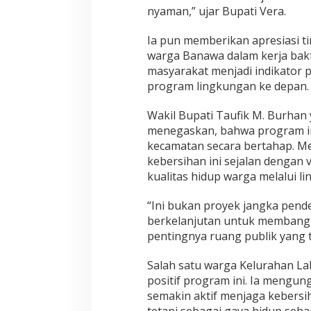
u
nyaman,” ujar Bupati Vera.
t
Ia pun memberikan apresiasi t
warga Banawa dalam kerja bak
masyarakat menjadi indikator 
program lingkungan ke depan.
Wakil Bupati Taufik M. Burhan 
menegaskan, bahwa program ini
kecamatan secara bertahap. Men
kebersihan ini sejalan dengan 
kualitas hidup warga melalui l
“Ini bukan proyek jangka pende
berkelanjutan untuk membangu
pentingnya ruang publik yang te
Salah satu warga Kelurahan L
positif program ini. Ia mengu
semakin aktif menjaga kebersiha
tetapi sebagai gaya hidup sehar