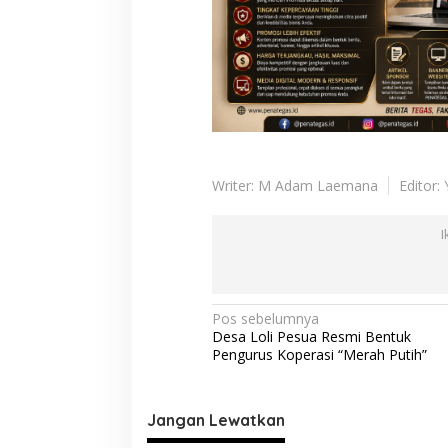
Writer: M Adam Laemana
Editor:
I
N
Pos sebelumnya
Desa Loli Pesua Resmi Bentuk
a
Pengurus Koperasi “Merah Putih”
v
i
Jangan Lewatkan
g