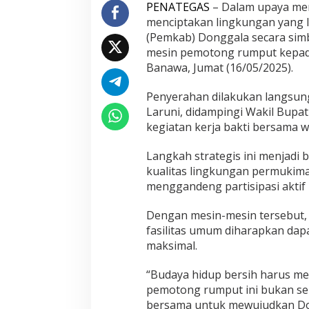
r
PENATEGAS
– Dalam upaya mem
a
menciptakan lingkungan yang l
h
(Pemkab) Donggala secara sim
k
mesin pemotong rumput kepada
a
Banawa, Jumat (16/05/2025).
n
5
0
Penyerahan dilakukan langsung
M
Laruni, didampingi Wakil Bupati
e
kegiatan kerja bakti bersama w
s
i
n
Langkah strategis ini menjadi
P
kualitas lingkungan permukim
e
menggandeng partisipasi aktif
m
o
Dengan mesin-mesin tersebut, 
t
o
fasilitas umum diharapkan dapat
n
maksimal.
g
R
“Budaya hidup bersih harus men
u
pemotong rumput ini bukan sek
m
p
bersama untuk mewujudkan Dong