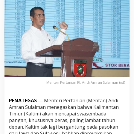
a
p
k
a
n
R
p
.
5
0
0
M
i
l
i
a
Menteri Pertanian RI, Andi Amran Sulaiman (ist)
r
M
e
PENATEGAS
—
Menteri
Pertanian (
Mentan)
Andi
n
Amran
Sulaiman
menegaskan
bahwa
Kalimantan
u
Timur (
Kaltim)
akan
mencapai
swasembada
j
u
pangan,
khususnya
beras,
paling
lambat
tahun
K
depan.
Kaltim
tak
lagi
bergantung
pada
pasokan
a
dari
Jawa
dan
Sulawesi,
bahkan
diproyeksikan