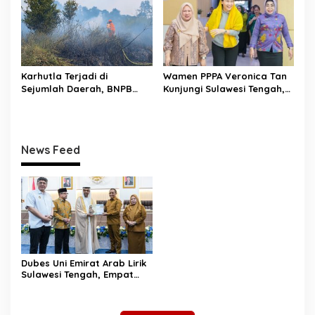
Karhutla Terjadi di
Wamen PPPA Veronica Tan
Sejumlah Daerah, BNPB
Kunjungi Sulawesi Tengah,
Minta Pemda Tingkatkan
Tinjau Layanan
Kewaspadaan
Perlindungan Perempuan
dan Anak
News Feed
Dubes Uni Emirat Arab Lirik
Sulawesi Tengah, Empat
Sektor Strategis Disiapkan
Jadi Magnet Investasi