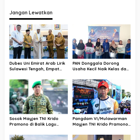
i
g
Jangan Lewatkan
a
s
i
p
o
s
Dubes Uni Emirat Arab Lirik
PAN Donggala Dorong
Sulawesi Tengah, Empat
Usaha Kecil Naik Kelas dan
Sektor Strategis Disiapkan
Makin Produktif
Jadi Magnet Investasi
Sosok Mayjen TNI Krido
Pangdam VI/Mulawarman
Pramono di Balik Lagu
Mayjen TNI Krido Pramono
Monumental “Teruslah
Luncurkan Lagu Inspiratif
Melangkah”
“Teruslah Melangkah”