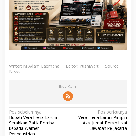
Writer: M Adam Laemana
Editor: Yusniwart
Source
News
Ikuti Kami
N
Pos sebelumnya
Pos berikutnya
Bupati Vera Elena Laruni
Vera Elena Laruni Pimpin
a
Serahkan Batik Bomba
Aksi Jumat Bersih Usai
v
kepada Wamen
Lawatan ke Jakarta
Perindustrian