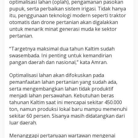
optimalisasi
lahan (
oplah),
pengamanan
pasokan
pupuk,
serta
perbaikan
sistem
irigasi.
Tidak
hanya
itu,
penggunaan
teknologi
modern
seperti
traktor
otomatis
dan
drone
pertanian
akan
digalakkan
untuk
menarik
minat
generasi
muda
ke
sektor
pertanian.
“
Targetnya
maksimal
dua
tahun
Kaltim
sudah
swasembada.
Ini
penting
untuk
kemandirian
pangan
daerah
dan
nasional,”
kata
Amran.
Optimalisasi
lahan
akan
difokuskan
pada
pemanfaatan
lahan
pertanian
yang
sudah
ada,
serta
mengembangkan
lahan
tidak
produktif
menjadi
lahan
persawahan.
Kebutuhan
beras
tahunan
Kaltim
saat
ini
mencapai
sekitar
450.000
ton,
namun
produksi
lokal
baru
mampu
memenuhi
sekitar
60
persen.
Sisanya
masih
didatangkan
dari
luar
daerah.
Menanggapi
pertanyaan
wartawan
mengenai