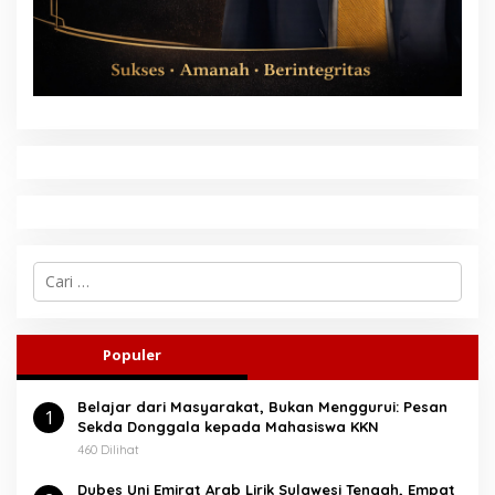
C
a
r
i
u
Populer
n
t
Belajar dari Masyarakat, Bukan Menggurui: Pesan
u
1
Sekda Donggala kepada Mahasiswa KKN
k
:
460 Dilihat
Dubes Uni Emirat Arab Lirik Sulawesi Tengah, Empat