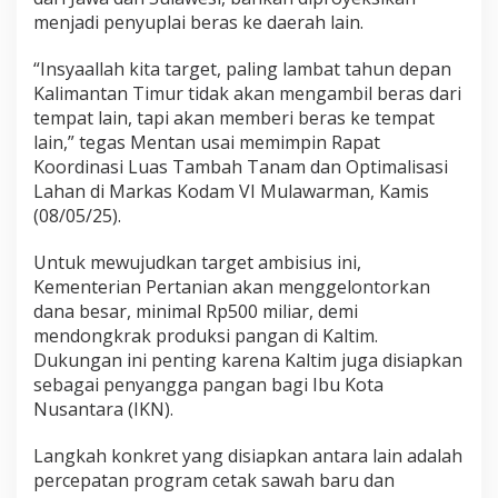
l
menjadi
penyuplai
beras
ke
daerah
lain.
t
i
m
“
Insyaallah
kita
target,
paling
lambat
tahun
depan
S
Kalimantan
Timur
tidak
akan
mengambil
beras
dari
w
tempat
lain,
tapi
akan
memberi
beras
ke
tempat
a
lain,”
tegas
Mentan
usai
memimpin
Rapat
s
e
Koordinasi
Luas
Tambah
Tanam
dan
Optimalisasi
m
Lahan
di
Markas
Kodam
VI
Mulawarman,
Kamis
b
(0
8/0
5/25).
a
d
Untuk
mewujudkan
target
ambisius
ini,
a
B
Kementerian
Pertanian
akan
menggelontorkan
e
dana
besar,
minimal
Rp500
miliar,
demi
r
mendongkrak
produksi
pangan
di
Kaltim.
a
Dukungan
ini
penting
karena
Kaltim
juga
disiapkan
s
sebagai
penyangga
pangan
bagi
Ibu
Kota
Nusantara (
IKN).
Langkah
konkret
yang
disiapkan
antara
lain
adalah
percepatan
program
cetak
sawah
baru
dan