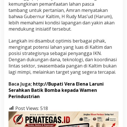
kemungkinan
pemanfaatan
lahan pasca
tambang
untuk
pertanian,
Amran
menyatakan
bahwa
Gubernur
Kaltim,
H
Rudy
Mas’ud (
Harum),
lebih
memahami
kondisi
lapangan
dan
yakin
akan
mendukung
inisiatif
tersebut.
Langkah
ini
disambut
optimis
berbagai
pihak,
mengingat
potensi
lahan
yang
luas
di
Kaltim
dan
posisi
strategisnya
sebagai
penyangga
IKN.
Dengan
dukungan
dana,
teknologi,
dan
koordinasi
lintas
sektor,
swasembada
pangan
di
Kaltim
bukan
lagi
mimpi,
melainkan
target
yang
segera
tercapai.
Baca Juga;
http://Bupati Vera Elena Laruni
Serahkan Batik Bomba kepada Wamen
Perindustrian
Post Views:
518