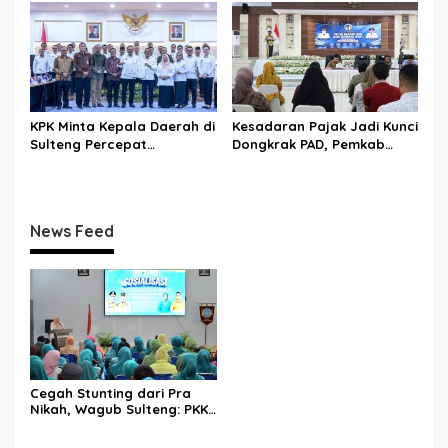
“Tak Boleh Ada Wilayah
Pengadaan Barang dan
yang Tertinggal”
Jasa
KPK Minta Kepala Daerah di
Kesadaran Pajak Jadi Kunci
Sulteng Percepat
Dongkrak PAD, Pemkab
Sertifikasi Aset, Anwar
Donggala Perkuat Edukasi
Hafid: Kepastian Lahan
Wajib Pajak
Penentu Investasi
News Feed
Cegah Stunting dari Pra
Nikah, Wagub Sulteng: PKK
Jadi Garda Terdepan
Selamatkan Generasi Emas