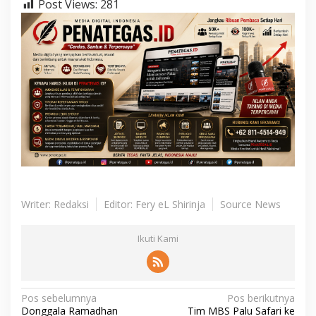
Post Views:
281
Writer: Redaksi
Editor: Fery eL Shirinja
Source News
Ikuti Kami
N
Pos sebelumnya
Pos berikutnya
Donggala Ramadhan
Tim MBS Palu Safari ke