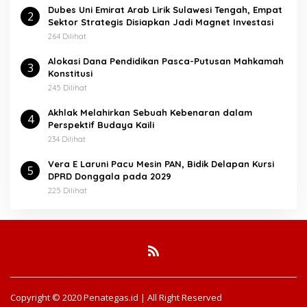
Dubes Uni Emirat Arab Lirik Sulawesi Tengah, Empat
2
Sektor Strategis Disiapkan Jadi Magnet Investasi
264 Dilihat
Alokasi Dana Pendidikan Pasca-Putusan Mahkamah
3
Konstitusi
245 Dilihat
Akhlak Melahirkan Sebuah Kebenaran dalam
4
Perspektif Budaya Kaili
234 Dilihat
Vera E Laruni Pacu Mesin PAN, Bidik Delapan Kursi
5
DPRD Donggala pada 2029
225 Dilihat
Copyright © 2020 Penategas.id | All Right Reserved