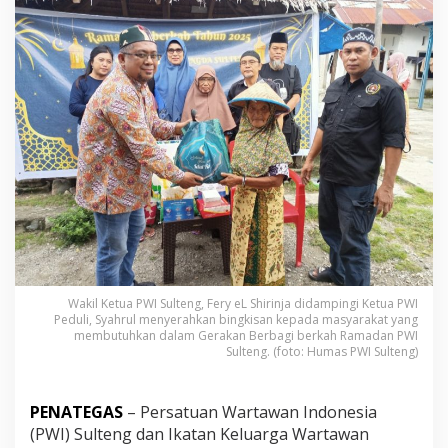
W
I
S
u
l
t
e
n
g
B
e
r
b
a
g
i
d
Wakil Ketua PWI Sulteng, Fery eL Shirinja didampingi Ketua PWI
i
Peduli, Syahrul menyerahkan bingkisan kepada masyarakat yang
S
membutuhkan dalam Gerakan Berbagi berkah Ramadan PWI
a
Sulteng. (foto: Humas PWI Sulteng)
l
u
b
PENATEGAS
– Persatuan Wartawan Indonesia
o
m
(PWI) Sulteng dan Ikatan Keluarga Wartawan