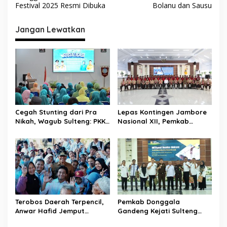
a
Festival 2025 Resmi Dibuka
Bolanu dan Sausu
v
i
Jangan Lewatkan
g
a
s
i
p
Cegah Stunting dari Pra
Lepas Kontingen Jambore
o
Nikah, Wagub Sulteng: PKK
Nasional XII, Pemkab
s
Jadi Garda Terdepan
Donggala Targetkan
Selamatkan Generasi Emas
Pramuka Jadi Duta
Karakter dan Kebanggaan
Daerah
Terobos Daerah Terpencil,
Pemkab Donggala
Anwar Hafid Jemput
Gandeng Kejati Sulteng
Aspirasi Warga Ulubongka:
Perkuat Tata Kelola