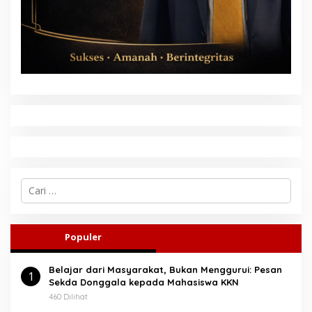
C
a
r
i
u
Populer
n
t
Belajar dari Masyarakat, Bukan Menggurui: Pesan
u
1
Sekda Donggala kepada Mahasiswa KKN
k
:
460 Dilihat