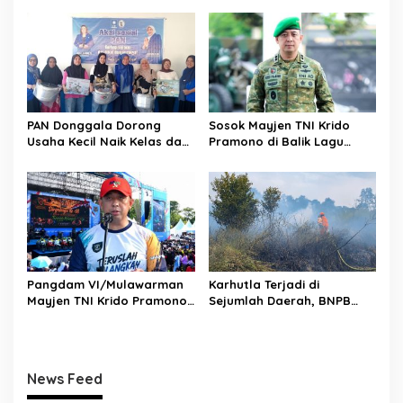
s
Tengah Menembus Pasar
Jadi Magnet Investasi
Internasional
PAN Donggala Dorong
Sosok Mayjen TNI Krido
Usaha Kecil Naik Kelas dan
Pramono di Balik Lagu
Makin Produktif
Monumental “Teruslah
Melangkah”
Pangdam VI/Mulawarman
Karhutla Terjadi di
Mayjen TNI Krido Pramono
Sejumlah Daerah, BNPB
Luncurkan Lagu Inspiratif
Minta Pemda Tingkatkan
“Teruslah Melangkah”
Kewaspadaan
News Feed