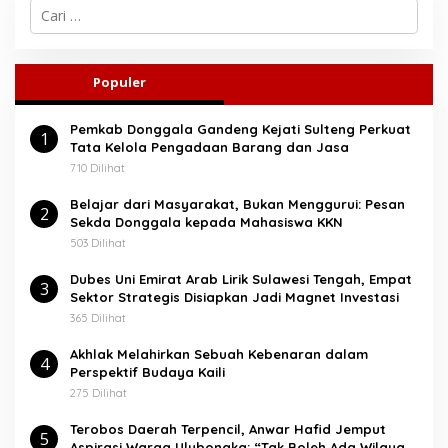
C
a
r
i
u
Populer
n
t
Pemkab Donggala Gandeng Kejati Sulteng Perkuat
u
1
Tata Kelola Pengadaan Barang dan Jasa
k
:
710 Dilihat
Belajar dari Masyarakat, Bukan Menggurui: Pesan
2
Sekda Donggala kepada Mahasiswa KKN
503 Dilihat
Dubes Uni Emirat Arab Lirik Sulawesi Tengah, Empat
3
Sektor Strategis Disiapkan Jadi Magnet Investasi
365 Dilihat
Akhlak Melahirkan Sebuah Kebenaran dalam
4
Perspektif Budaya Kaili
275 Dilihat
Terobos Daerah Terpencil, Anwar Hafid Jemput
5
Aspirasi Warga Ulubongka: “Tak Boleh Ada Wilayah