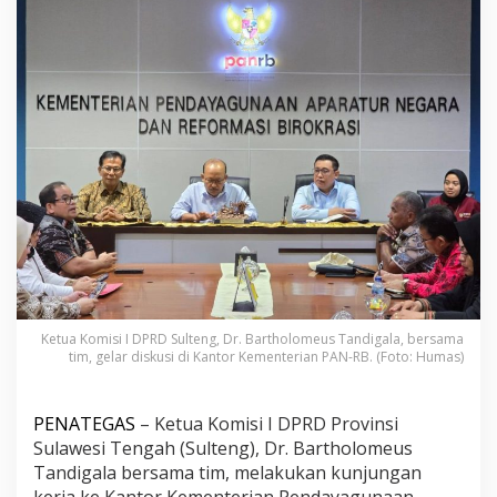
e
n
g
k
e
K
e
m
e
n
t
e
r
i
a
n
P
Ketua Komisi I DPRD Sulteng, Dr. Bartholomeus Tandigala, bersama
A
tim, gelar diskusi di Kantor Kementerian PAN-RB. (Foto: Humas)
N
-
R
B
PENATEGAS
– Ketua Komisi I DPRD Provinsi
B
Sulawesi Tengah (Sulteng), Dr. Bartholomeus
a
Tandigala bersama tim, melakukan kunjungan
h