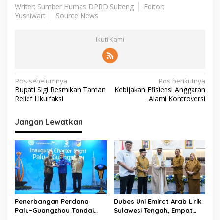
Writer: Sumber Humas DPRD Sulteng
Editor:
Yusniwart
Source News
Ikuti Kami
N
Pos sebelumnya
Pos berikutnya
Bupati Sigi Resmikan Taman
Kebijakan Efisiensi Anggaran
a
Relief Likuifaksi
Alami Kontroversi
v
i
Jangan Lewatkan
g
a
s
i
p
Penerbangan Perdana
Dubes Uni Emirat Arab Lirik
o
Palu–Guangzhou Tandai
Sulawesi Tengah, Empat
Babak Baru Sulawesi
Sektor Strategis Disiapkan