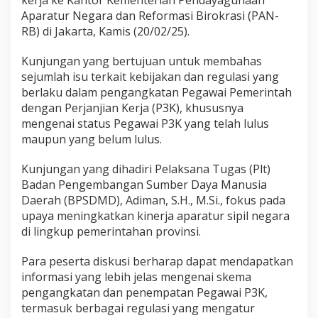
kerja ke Kantor Kementerian Pendayagunaan
a
Aparatur Negara dan Reformasi Birokrasi (PAN-
s
S
RB) di Jakarta, Kamis (20/02/25).
k
e
Kunjungan yang bertujuan untuk membahas
m
sejumlah isu terkait kebijakan dan regulasi yang
a
berlaku dalam pengangkatan Pegawai Pemerintah
P
3
dengan Perjanjian Kerja (P3K), khususnya
K
mengenai status Pegawai P3K yang telah lulus
maupun yang belum lulus.
Kunjungan yang dihadiri Pelaksana Tugas (Plt)
Badan Pengembangan Sumber Daya Manusia
Daerah (BPSDMD), Adiman, S.H., M.Si., fokus pada
upaya meningkatkan kinerja aparatur sipil negara
di lingkup pemerintahan provinsi.
Para peserta diskusi berharap dapat mendapatkan
informasi yang lebih jelas mengenai skema
pengangkatan dan penempatan Pegawai P3K,
termasuk berbagai regulasi yang mengatur