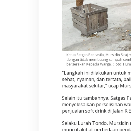
i
h
Ketua Satgas Pancasila, Mursidin Sira
dengan tidak membuang sampah semba
berserakan Kepada Warga. (Foto: Hum
“Langkah ini dilakukan untuk 
sehat, nyaman, dan tertata, b
masyarakat sekitar,” ucap Murs
Selain itu tambahnya, Satgas P
menyelesaikan perselisihan wa
penjualan soft drink di Jalan R.
Selaku Lurah Tondo, Mursidin
muncul akibat perbedaan pend