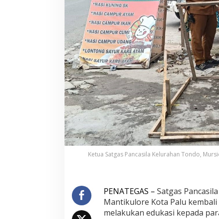
a
h
a
n
T
o
n
d
o
E
d
u
k
a
s
i
P
e
Ketua Satgas Pancasila Kelurahan Tondo, Mursid
l
a
k
u
PENATEGAS –
Satgas Pancasil
U
Mantikulore Kota Palu kembali
s
melakukan edukasi kepada para
a