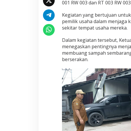
h
001 RW 003 dan RT 003 RW 003, 
a
d
Kegiatan yang bertujuan untu
a
pemilik usaha dalam menjaga 
n
sekitar tempat usaha mereka.
M
e
d
Dalam kegiatan tersebut, Ketua 
i
menegaskan pentingnya menjag
a
membuang sampah sembarangan
s
berserakan.
i
W
a
r
g
a
B
e
r
s
e
l
i
s