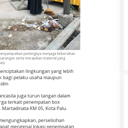
j menyampaikan pentingnya menjaga kebersihan
rangan serta merapikan material yang
as)
menciptakan lingkungan yang lebih
aik bagi pelaku usaha maupun
idin
ancasila juga turun tangan dalam
rga terkait penempatan box
E. Martadinata KM 05, Kota Palu.
 mengungkapkan, perselisihan
apat mengenai lokasi penempatan