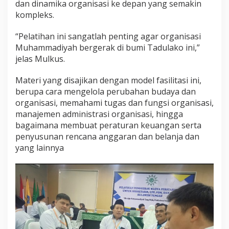
e
dan dinamika organisasi ke depan yang semakin
n
kompleks.
g
g
“Pelatihan ini sangatlah penting agar organisasi
e
Muhammadiyah bergerak di bumi Tadulako ini,”
r
a
jelas Mulkus.
k
M
Materi yang disajikan dengan model fasilitasi ini,
a
berupa cara mengelola perubahan budaya dan
d
organisasi, memahami tugas dan fungsi organisasi,
y
a
manajemen administrasi organisasi, hingga
bagaimana membuat peraturan keuangan serta
penyusunan rencana anggaran dan belanja dan
yang lainnya