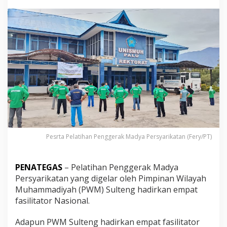
n
g
H
a
d
i
r
k
a
n
E
m
p
a
t
F
Pesrta Pelatihan Penggerak Madya Persyarikatan (Fery/PT)
a
s
i
PENATEGAS
– Pelatihan Penggerak Madya
l
Persyarikatan yang digelar oleh Pimpinan Wilayah
i
Muhammadiyah (PWM) Sulteng hadirkan empat
t
fasilitator Nasional.
a
t
o
Adapun PWM Sulteng hadirkan empat fasilitator