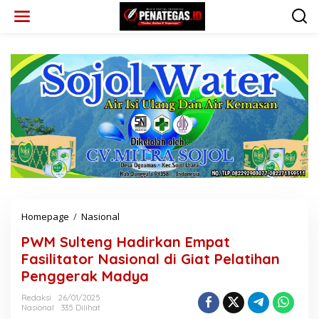
L
e
w
a
t
i
k
e
k
o
n
t
e
n
Homepage
/
Nasional
P
W
PWM Sulteng Hadirkan Empat
M
S
Fasilitator Nasional di Giat Pelatihan
u
Penggerak Madya
l
t
Redaksi
26/01/2025
e
Nasional
335 Dilihat