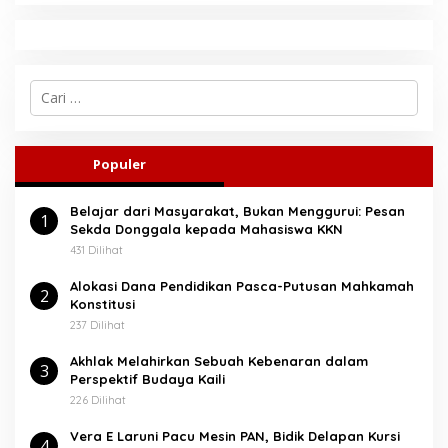
C
a
r
i
u
Populer
n
t
Belajar dari Masyarakat, Bukan Menggurui: Pesan
u
1
Sekda Donggala kepada Mahasiswa KKN
k
:
431 Dilihat
Alokasi Dana Pendidikan Pasca-Putusan Mahkamah
2
Konstitusi
237 Dilihat
Akhlak Melahirkan Sebuah Kebenaran dalam
3
Perspektif Budaya Kaili
226 Dilihat
Vera E Laruni Pacu Mesin PAN, Bidik Delapan Kursi
4