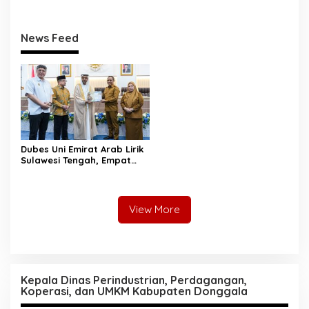
Kewaspadaan
Perlindungan Perempuan
dan Anak
News Feed
Dubes Uni Emirat Arab Lirik
Sulawesi Tengah, Empat
Sektor Strategis Disiapkan
Jadi Magnet Investasi
View More
Kepala Dinas Perindustrian, Perdagangan,
Koperasi, dan UMKM Kabupaten Donggala