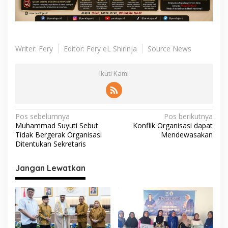
Writer: Fery
Editor: Fery eL Shirinja
Source News
Ikuti Kami
N
Pos sebelumnya
Pos berikutnya
Muhammad Suyuti Sebut
Konflik Organisasi dapat
a
Tidak Bergerak Organisasi
Mendewasakan
v
Ditentukan Sekretaris
i
Jangan Lewatkan
g
a
s
i