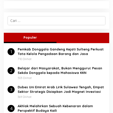
C
a
r
i
u
Populer
n
t
Pemkab Donggala Gandeng Kejati Sulteng Perkuat
u
1
Tata Kelola Pengadaan Barang dan Jasa
k
:
710 Dilihat
Belajar dari Masyarakat, Bukan Menggurui: Pesan
2
Sekda Donggala kepada Mahasiswa KKN
503 Dilihat
Dubes Uni Emirat Arab Lirik Sulawesi Tengah, Empat
3
Sektor Strategis Disiapkan Jadi Magnet Investasi
369 Dilihat
Akhlak Melahirkan Sebuah Kebenaran dalam
4
Perspektif Budaya Kaili