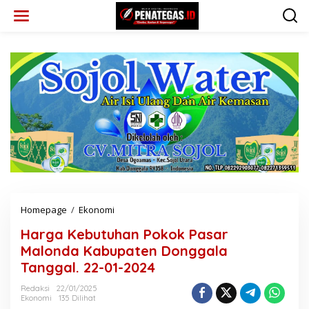
L
e
w
a
t
i
k
e
k
o
n
t
e
n
Homepage
/
Ekonomi
H
a
Harga Kebutuhan Pokok Pasar
r
g
Malonda Kabupaten Donggala
a
Tanggal. 22-01-2024
K
e
Redaksi
22/01/2025
b
Ekonomi
135 Dilihat