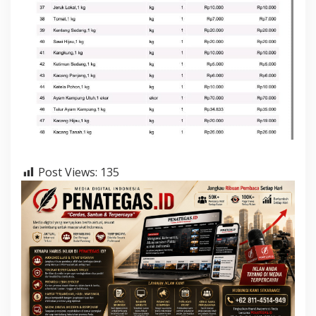
-
0
1
-
2
0
2
4
Post Views:
135