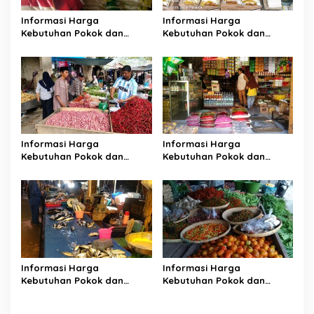
p
Informasi Harga
Informasi Harga
o
Kebutuhan Pokok dan
Kebutuhan Pokok dan
s
Bahan Strategis Pasar
Bahan Strategis Pasar
Inpres Malonda Kabupaten
Inpres Malonda Kabupaten
Donggala Jumat, 27-07-
Donggala Jumat, 24-07-
2026
2026
Informasi Harga
Informasi Harga
Kebutuhan Pokok dan
Kebutuhan Pokok dan
Bahan Strategis Pasar
Bahan Strategis Pasar
Inpres Malonda Kabupaten
Inpres Malonda Kabupaten
Donggala Jumat,17-07-2026
Donggala Senin,13-07-2026
Informasi Harga
Informasi Harga
Kebutuhan Pokok dan
Kebutuhan Pokok dan
Bahan Strategis Pasar
Bahan Strategis Pasar
Inpres Malonda Kabupaten
Inpres Malonda Kabupaten