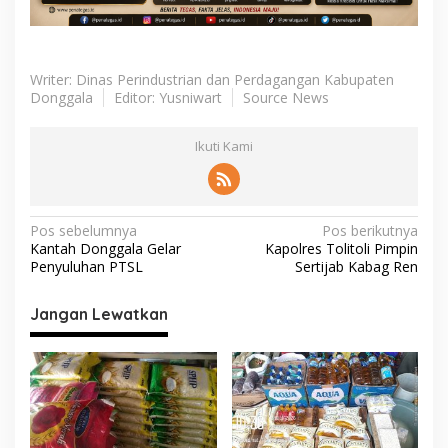
Writer: Dinas Perindustrian dan Perdagangan Kabupaten
Donggala
Editor: Yusniwart
Source News
Ikuti Kami
N
Pos sebelumnya
Pos berikutnya
Kantah Donggala Gelar
Kapolres Tolitoli Pimpin
a
Penyuluhan PTSL
Sertijab Kabag Ren
v
i
Jangan Lewatkan
g
a
s
i