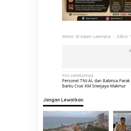
Writer: M Adam Laemana
Editor:
I
N
Pos sebelumnya
Personel TNI-AL dan Babinsa Parak
a
Bantu Crue KM Sriwijaya Makmur
v
i
Jangan Lewatkan
g
a
s