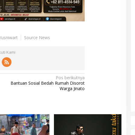
 Yusniwart
Source News
kuti Kami
Pos berikutnya
Bantuan Sosial Bedah Rumah Disorot
Warga Jinato