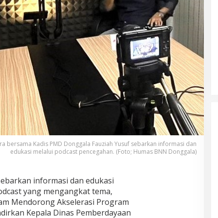
a bersama Kadis PMD Donggala Fauziah Yusuf sebarkan informasi dan
edukasi melalui podcast pencegahan. (Foto; Humas BNN Donggala)
barkan informasi dan edukasi
Podcast yang mengangkat tema,
lam Mendorong Akselerasi Program
dirkan Kepala Dinas Pemberdayaan