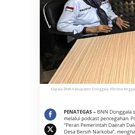
n
f
o
r
m
a
s
i
d
a
n
E
d
u
k
a
s
Kepala BNN Kabupaten Donggala, Khrisna Anggar
i
M
e
l
PENATEGAS –
BNN Donggala se
a
melalui podcast pencegahan. 
l
“Peran Pemerintah Daerah Da
u
Desa Bersih Narkoba”, mengha
i