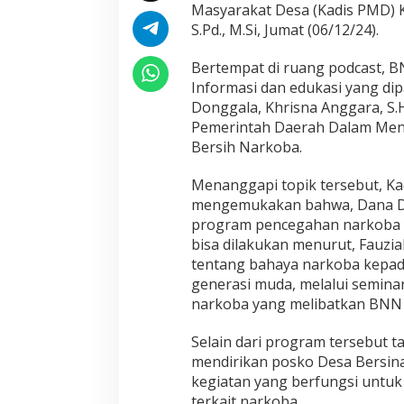
P
Masyarakat Desa (Kadis PMD) 
o
S.Pd., M.Si, Jumat (06/12/24).
d
c
Bertempat di ruang podcast, 
a
Informasi dan edukasi yang d
s
t
Donggala, Khrisna Anggara, S.H
Pemerintah Daerah Dalam Men
Bersih Narkoba.
Menanggapi topik tersebut, Ka
mengemukakan bahwa, Dana D
program pencegahan narkoba y
bisa dilakukan menurut, Fauzi
tentang bahaya narkoba kepad
generasi muda, melalui semina
narkoba yang melibatkan BNN
Selain dari program tersebut t
mendirikan posko Desa Bersina
kegiatan yang berfungsi untuk
terkait narkoba.