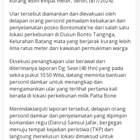
kurang lebih empat meter, Senin, (8/7/2024).
a
m
k
Ular tersebut diamankan dan dievakuasi oleh
a
delapan orang personil pemadam kebakaran dan
r
penyelamatan posko Bontomate’ne dari salah satu
lokasi perkebunan di Dusun Bonto Tangnga,
K
e
Kelurahan Batang mata yang berjarak kurang lebih
c
lima ratus meter dari kawasan permukiman warga.
a
m
Eksekusi penangkapan ular berawal dari
a
diterimanya laporan Dg. Sese (40 thn) yang pada
t
a
sekira pukul 10.50 Wita, datang meminta bantuan
n
personil damkar untuk menangkap dan
B
mengamankan ular yang terlihat pertama kali
o
berada di lokasi perkebunan milik Patta Bone.
n
t
o
Menindaklanjuti laporan tersebut, delapan orang
m
personil damkar dan penyelamatan yang dipimpin
a
komandan regu (Danru) Samsul Jafar, bergegas
t
menuju tempat kejadian peristiwa (TKP) dan
e
'
langsung menelusuri lokasi dimaksud untuk