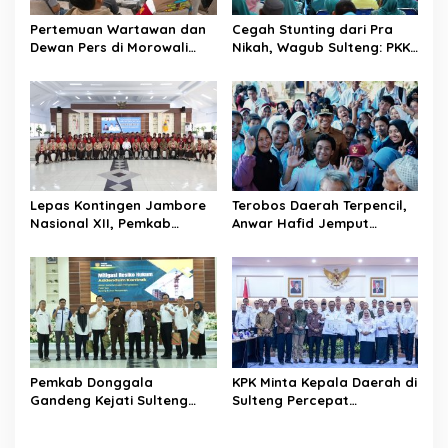
p
Pertemuan Wartawan dan
Cegah Stunting dari Pra
o
Dewan Pers di Morowali
Nikah, Wagub Sulteng: PKK
s
Tekankan Profesionalisme
Jadi Garda Terdepan
dan Peningkatan
Selamatkan Generasi Emas
Kompetensi Jurnalis
Lepas Kontingen Jambore
Terobos Daerah Terpencil,
Nasional XII, Pemkab
Anwar Hafid Jemput
Donggala Targetkan
Aspirasi Warga Ulubongka:
Pramuka Jadi Duta
“Tak Boleh Ada Wilayah
Karakter dan Kebanggaan
yang Tertinggal”
Daerah
Pemkab Donggala
KPK Minta Kepala Daerah di
Gandeng Kejati Sulteng
Sulteng Percepat
Perkuat Tata Kelola
Sertifikasi Aset, Anwar
Pengadaan Barang dan
Hafid: Kepastian Lahan