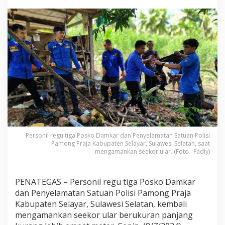
a
n
g
4
M
e
t
e
r
D
i
a
m
a
n
Personil regu tiga Posko Damkar dan Penyelamatan Satuan Polisi
Pamong Praja Kabupaten Selayar, Sulawesi Selatan, saat
k
mengamankan seekor ular. (Foto : Fadly)
a
n
P
o
PENATEGAS – Personil regu tiga Posko Damkar
s
dan Penyelamatan Satuan Polisi Pamong Praja
k
Kabupaten Selayar, Sulawesi Selatan, kembali
o
mengamankan seekor ular berukuran panjang
D