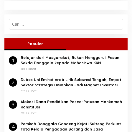
C
a
r
i
u
Populer
n
t
Belajar dari Masyarakat, Bukan Menggurui: Pesan
u
1
Sekda Donggala kepada Mahasiswa KKN
k
:
481 Dilihat
Dubes Uni Emirat Arab Lirik Sulawesi Tengah, Empat
2
Sektor Strategis Disiapkan Jadi Magnet Investasi
315 Dilihat
Alokasi Dana Pendidikan Pasca-Putusan Mahkamah
3
Konstitusi
308 Dilihat
Pemkab Donggala Gandeng Kejati Sulteng Perkuat
4
Tata Kelola Pengadaan Barang dan Jasa