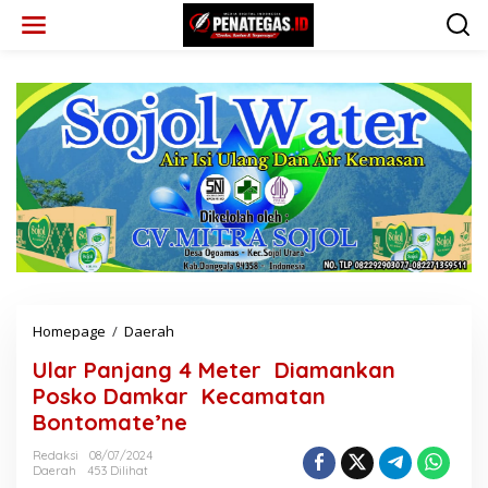
L
e
w
a
t
i
k
e
k
o
n
t
e
n
Homepage
/
Daerah
U
l
Ular Panjang 4 Meter Diamankan
a
r
Posko Damkar Kecamatan
P
Bontomate’ne
a
n
Redaksi
08/07/2024
j
Daerah
453 Dilihat