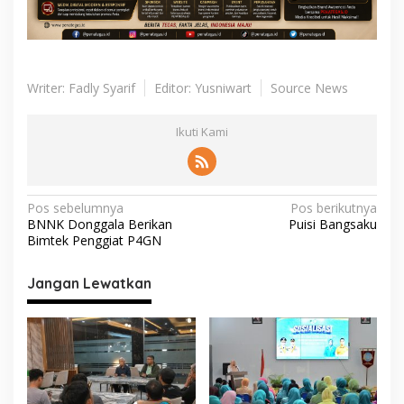
Writer: Fadly Syarif
Editor: Yusniwart
Source News
Ikuti Kami
N
Pos sebelumnya
Pos berikutnya
BNNK Donggala Berikan
Puisi Bangsaku
a
Bimtek Penggiat P4GN
v
i
Jangan Lewatkan
g
a
s
i