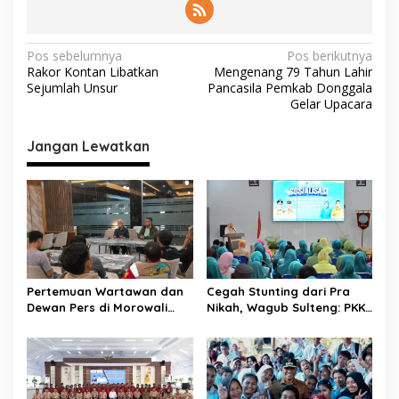
N
Pos sebelumnya
Pos berikutnya
Rakor Kontan Libatkan
Mengenang 79 Tahun Lahir
a
Sejumlah Unsur
Pancasila Pemkab Donggala
v
Gelar Upacara
i
Jangan Lewatkan
g
a
s
i
p
o
Pertemuan Wartawan dan
Cegah Stunting dari Pra
s
Dewan Pers di Morowali
Nikah, Wagub Sulteng: PKK
Tekankan Profesionalisme
Jadi Garda Terdepan
dan Peningkatan
Selamatkan Generasi Emas
Kompetensi Jurnalis