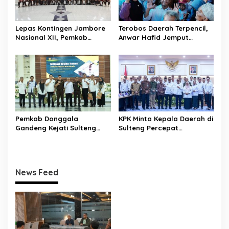
Lepas Kontingen Jambore
Terobos Daerah Terpencil,
Nasional XII, Pemkab
Anwar Hafid Jemput
Donggala Targetkan
Aspirasi Warga Ulubongka:
Pramuka Jadi Duta
“Tak Boleh Ada Wilayah
Karakter dan Kebanggaan
yang Tertinggal”
Daerah
Pemkab Donggala
KPK Minta Kepala Daerah di
Gandeng Kejati Sulteng
Sulteng Percepat
Perkuat Tata Kelola
Sertifikasi Aset, Anwar
Pengadaan Barang dan
Hafid: Kepastian Lahan
Jasa
Penentu Investasi
News Feed