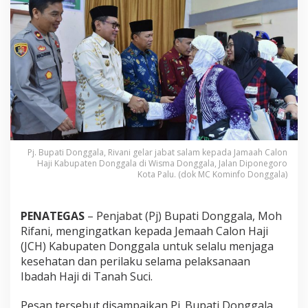
D
o
n
g
g
a
l
a
I
n
g
a
t
Pj. Bupati Donggala, Rivani gelar jabat salam kepada Jamaah Calon
k
Haji Kabupaten Donggala di Wisma Donggala, Jalan Diponegoro
a
Kota Palu. (dok MC Kominfo Donggala)
n
J
C
PENATEGAS
– Penjabat (Pj) Bupati Donggala, Moh
H
Rifani, mengingatkan kepada Jemaah Calon Haji
(JCH) Kabupaten Donggala untuk selalu menjaga
kesehatan dan perilaku selama pelaksanaan
Ibadah Haji di Tanah Suci.
Pesan tersebut disampaikan Pj. Bupati Donggala