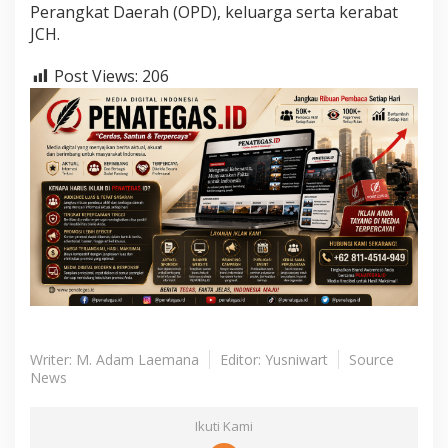
Perangkat Daerah (OPD), keluarga serta kerabat
JCH.
Post Views:
206
Writer: M. Adam Laemana
Editor: Yusniwart
Source
News
Ikuti Kami