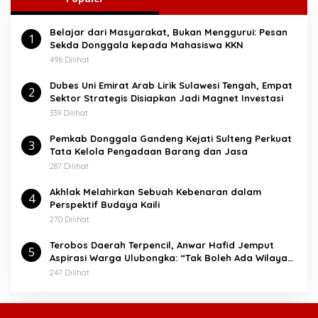
n
t
Belajar dari Masyarakat, Bukan Menggurui: Pesan
u
1
Sekda Donggala kepada Mahasiswa KKN
k
:
496 Dilihat
Dubes Uni Emirat Arab Lirik Sulawesi Tengah, Empat
2
Sektor Strategis Disiapkan Jadi Magnet Investasi
339 Dilihat
Pemkab Donggala Gandeng Kejati Sulteng Perkuat
3
Tata Kelola Pengadaan Barang dan Jasa
287 Dilihat
Akhlak Melahirkan Sebuah Kebenaran dalam
4
Perspektif Budaya Kaili
270 Dilihat
Terobos Daerah Terpencil, Anwar Hafid Jemput
5
Aspirasi Warga Ulubongka: “Tak Boleh Ada Wilayah
yang Tertinggal”
247 Dilihat