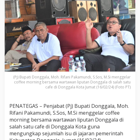
D
o
n
g
g
a
l
a
C
o
f
f
e
e
(Pj) Bupati Donggala, Moh. Rifani Pakamundi, S.Sos, M.Si menggelar
M
coffee morning bersama wartawan liputan Donggala di salah satu
o
cafe di Donggala Kota Jumat (16/02/24) (Foto PT)
r
n
i
PENATEGAS – Penjabat (Pj) Bupati Donggala, Moh.
n
Rifani Pakamundi, S.Sos, M.Si menggelar coffee
g
B
morning bersama wartawan liputan Donggala di
e
salah satu cafe di Donggala Kota guna
r
mengungkap sejumlah isu di jajaran pemerintah
s