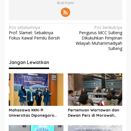
Ikuti Kami
N
Pos sebelumnya
Pos berikutnya
Prof. Slamet: Sebaiknya
Pengurus MCC Sulteng
a
Fokus Kawal Pemilu Bersih
Dikukuhkan Pimpinan
v
Wilayah Muhammadiyah
Sulteng
i
g
Jangan Lewatkan
a
s
i
p
o
s
Mahasiswa KKN-R
Pertemuan Wartawan dan
Universitas Diponegoro
Dewan Pers di Morowali
Bangun Gerakan
Tekankan Profesionalisme
Pencegahan Pernikahan
dan Peningkatan
Dini dan Stunting di Desa
Kompetensi Jurnalis