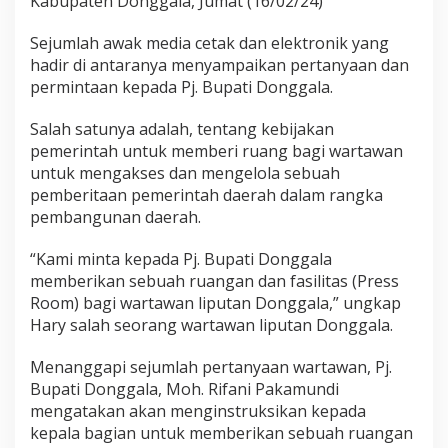
Kabupaten Donggala, Jumat (16/02/24)
a
m
a
Sejumlah awak media cetak dan elektronik yang
W
hadir di antaranya menyampaikan pertanyaan dan
a
permintaan kepada Pj. Bupati Donggala.
r
t
Salah satunya adalah, tentang kebijakan
a
w
pemerintah untuk memberi ruang bagi wartawan
a
untuk mengakses dan mengelola sebuah
n
pemberitaan pemerintah daerah dalam rangka
pembangunan daerah.
“Kami minta kepada Pj. Bupati Donggala
memberikan sebuah ruangan dan fasilitas (Press
Room) bagi wartawan liputan Donggala,” ungkap
Hary salah seorang wartawan liputan Donggala.
Menanggapi sejumlah pertanyaan wartawan, Pj.
Bupati Donggala, Moh. Rifani Pakamundi
mengatakan akan menginstruksikan kepada
kepala bagian untuk memberikan sebuah ruangan