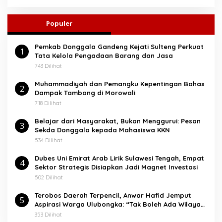
r
i
u
Populer
n
t
Pemkab Donggala Gandeng Kejati Sulteng Perkuat
u
1
Tata Kelola Pengadaan Barang dan Jasa
k
:
743 Dilihat
Muhammadiyah dan Pemangku Kepentingan Bahas
2
Dampak Tambang di Morowali
718 Dilihat
Belajar dari Masyarakat, Bukan Menggurui: Pesan
3
Sekda Donggala kepada Mahasiswa KKN
534 Dilihat
Dubes Uni Emirat Arab Lirik Sulawesi Tengah, Empat
4
Sektor Strategis Disiapkan Jadi Magnet Investasi
502 Dilihat
Terobos Daerah Terpencil, Anwar Hafid Jemput
5
Aspirasi Warga Ulubongka: “Tak Boleh Ada Wilayah
yang Tertinggal”
353 Dilihat