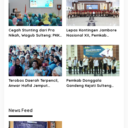
Mojo
Cegah Stunting dari Pra
Lepas Kontingen Jambore
Nikah, Wagub Sulteng: PKK
Nasional XII, Pemkab
Jadi Garda Terdepan
Donggala Targetkan
Selamatkan Generasi Emas
Pramuka Jadi Duta
Karakter dan Kebanggaan
Daerah
Terobos Daerah Terpencil,
Pemkab Donggala
Anwar Hafid Jemput
Gandeng Kejati Sulteng
Aspirasi Warga Ulubongka:
Perkuat Tata Kelola
“Tak Boleh Ada Wilayah
Pengadaan Barang dan
yang Tertinggal”
Jasa
News Feed