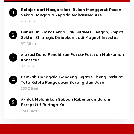
t
Belajar dari Masyarakat, Bukan Menggurui: Pesan
u
1
Sekda Donggala kepada Mahasiswa KKN
k
:
479 Dilihat
Dubes Uni Emirat Arab Lirik Sulawesi Tengah, Empat
2
Sektor Strategis Disiapkan Jadi Magnet Investasi
307 Dilihat
Alokasi Dana Pendidikan Pasca-Putusan Mahkamah
3
Konstitusi
301 Dilihat
Pemkab Donggala Gandeng Kejati Sulteng Perkuat
4
Tata Kelola Pengadaan Barang dan Jasa
255 Dilihat
Akhlak Melahirkan Sebuah Kebenaran dalam
5
Perspektif Budaya Kaili
251 Dilihat