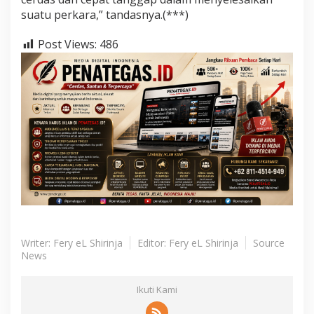
suatu perkara,” tandasnya.(***)
Post Views:
486
Writer: Fery eL Shirinja
Editor: Fery eL Shirinja
Source
News
Ikuti Kami