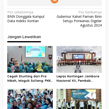
N
Pos sebelumnya
Pos berikutnya
BNN Donggala Kumpul
Gubernur Kalsel Paman Birin
a
Data Indeks Kontan
Setuju Porwanas Digelar
v
Agustus 2024
i
Jangan Lewatkan
g
a
s
i
p
o
Cegah Stunting dari Pra
Lepas Kontingen Jambore
s
Nikah, Wagub Sulteng: PKK
Nasional XII, Pemkab
Jadi Garda Terdepan
Donggala Targetkan
Selamatkan Generasi Emas
Pramuka Jadi Duta
Karakter dan Kebanggaan
Daerah