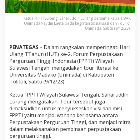
a
s
i
Ketua FPPTI Sulteng, Saharuddin Lurang bersama kepala BAK
Unimada Raydin Laeta pada kegiatan Sosialisasi dan Tour di
Unimada, Sabtu (9/12/23).
PENATEGAS –
Dalam rangkaian memperingati Hari
Ulang TTahun (HUT) ke-2, Forum Perpustakaan
Perguruan Tinggi Indonesia (FPPTI) Wilayah
Sulawesi Tengah, mengadakan tour literasi ke
Universitas Madako (Unimada) di Kabupaten
Tolitoli, Sabtu (9/12/23).
Ketua FPPTI Wilayah Sulawesi Tengah, Saharuddin
Lurang mengatakan, Tour tersebut juga
dimaksudkan untuk menyukseskan visi dan misi
FPPTI yaitu menjadi wahana kerjasama antara
Perpustakaan Perguruan Tinggi, dan menjadi mitra
dalam melaksanakan pembinaan perpustakaan
perguruan tinggi.