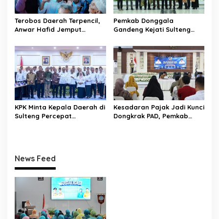
Terobos Daerah Terpencil,
Pemkab Donggala
Anwar Hafid Jemput
Gandeng Kejati Sulteng
Aspirasi Warga Ulubongka:
Perkuat Tata Kelola
“Tak Boleh Ada Wilayah
Pengadaan Barang dan
yang Tertinggal”
Jasa
KPK Minta Kepala Daerah di
Kesadaran Pajak Jadi Kunci
Sulteng Percepat
Dongkrak PAD, Pemkab
Sertifikasi Aset, Anwar
Donggala Perkuat Edukasi
Hafid: Kepastian Lahan
Wajib Pajak
Penentu Investasi
News Feed