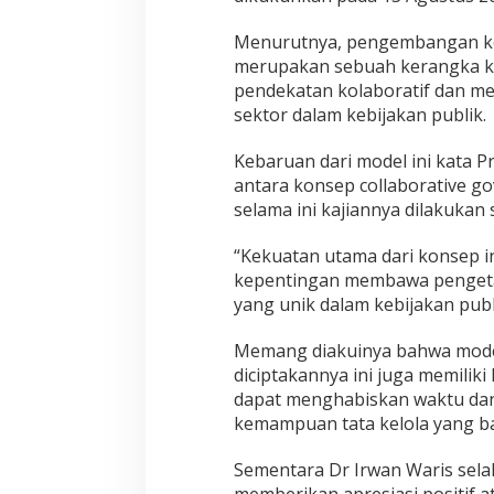
Menurutnya, pengembangan ke
merupakan sebuah kerangka 
pendekatan kolaboratif dan mel
sektor dalam kebijakan publik.
Kebaruan dari model ini kata 
antara konsep collaborative g
selama ini kajiannya dilakukan s
“Kekuatan utama dari konsep i
kepentingan membawa pengeta
yang unik dalam kebijakan publi
Memang diakuinya bahwa mode
diciptakannya ini juga memilik
dapat menghabiskan waktu da
kemampuan tata kelola yang bai
Sementara Dr Irwan Waris sela
memberikan apresiasi positif 