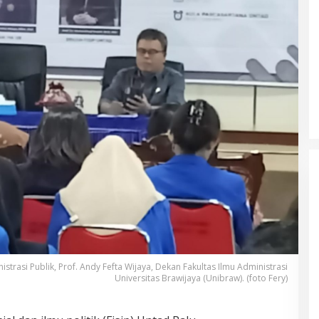
strasi Publik, Prof. Andy Fefta Wijaya, Dekan Fakultas Ilmu Administrasi
Universitas Brawijaya (Unibraw). (foto Fery)