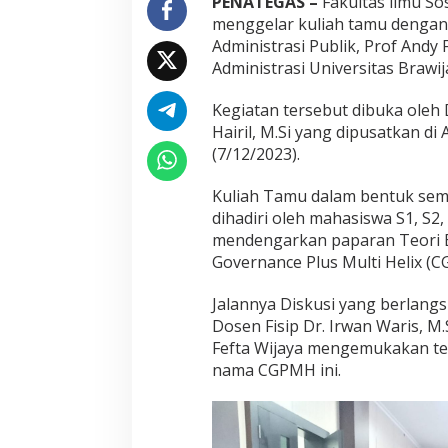
PENATEGAS –
Fakultas ilmu Sosi
menggelar kuliah tamu denga
Administrasi Publik, Prof Andy 
Administrasi Universitas Brawij
Kegiatan tersebut dibuka oleh 
Hairil, M.Si yang dipusatkan di
(7/12/2023).
Kuliah Tamu dalam bentuk semi
dihadiri oleh mahasiswa S1, S2
mendengarkan paparan Teori Ba
Governance Plus Multi Helix (
Jalannya Diskusi yang berlangs
Dosen Fisip Dr. Irwan Waris, M
Fefta Wijaya mengemukakan te
nama CGPMH ini.