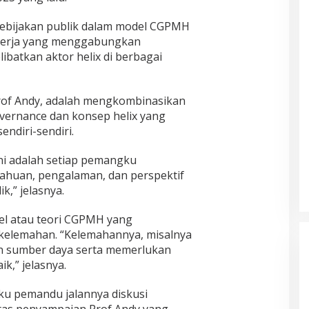
bijakan publik dalam model CGPMH
kerja yang menggabungkan
ibatkan aktor helix di berbagai
Prof Andy, adalah mengkombinasikan
overnance dan konsep helix yang
endiri-sendiri.
ni adalah setiap pemangku
huan, pengalaman, dan perspektif
k,” jelasnya.
l atau teori CGPMH yang
i kelemahan. “Kelemahannya, misalnya
n sumber daya serta memerlukan
k,” jelasnya.
ku pemandu jalannya diskusi
atas penyampaian Prof Andy yang