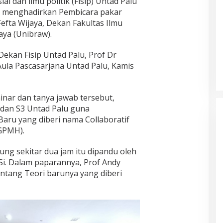
al dan ilmu politik (Fisip) Untad Palu
n menghadirkan Pembicara pakar
Fefta Wijaya, Dekan Fakultas Ilmu
aya (Unibraw).
Dekan Fisip Untad Palu, Prof Dr
 Aula Pascasarjana Untad Palu, Kamis
nar dan tanya jawab tersebut,
, dan S3 Untad Palu guna
ru yang diberi nama Collaboratif
CGPMH).
ung sekitar dua jam itu dipandu oleh
.Si. Dalam paparannya, Prof Andy
ntang Teori barunya yang diberi