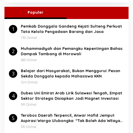
r
i
u
Populer
n
t
Pemkab Donggala Gandeng Kejati Sulteng Perkuat
u
1
Tata Kelola Pengadaan Barang dan Jasa
k
:
730 Dilihat
Muhammadiyah dan Pemangku Kepentingan Bahas
2
Dampak Tambang di Morowali
683 Dilihat
Belajar dari Masyarakat, Bukan Menggurui: Pesan
3
Sekda Donggala kepada Mahasiswa KKN
524 Dilihat
Dubes Uni Emirat Arab Lirik Sulawesi Tengah, Empat
4
Sektor Strategis Disiapkan Jadi Magnet Investasi
391 Dilihat
Terobos Daerah Terpencil, Anwar Hafid Jemput
5
Aspirasi Warga Ulubongka: “Tak Boleh Ada Wilayah
yang Tertinggal”
310 Dilihat