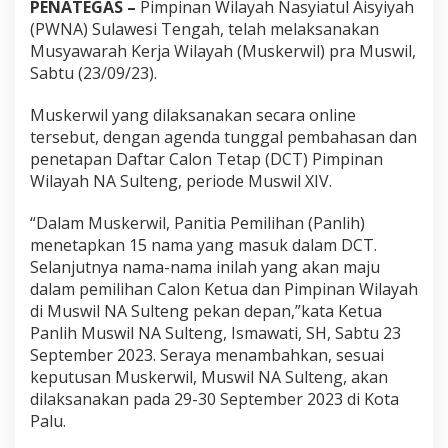
n
PENATEGAS –
Pimpinan Wilayah Nasyiatul Aisyiyah
K
(PWNA) Sulawesi Tengah, telah melaksanakan
e
Musyawarah Kerja Wilayah (Muskerwil) pra Muswil,
t
Sabtu (23/09/23).
u
a
N
Muskerwil yang dilaksanakan secara online
a
tersebut, dengan agenda tunggal pembahasan dan
s
penetapan Daftar Calon Tetap (DCT) Pimpinan
y
Wilayah NA Sulteng, periode Muswil XIV.
i
a
t
“Dalam Muskerwil, Panitia Pemilihan (Panlih)
u
menetapkan 15 nama yang masuk dalam DCT.
l
Selanjutnya nama-nama inilah yang akan maju
A
dalam pemilihan Calon Ketua dan Pimpinan Wilayah
i
s
di Muswil NA Sulteng pekan depan,”kata Ketua
y
Panlih Muswil NA Sulteng, Ismawati, SH, Sabtu 23
i
September 2023. Seraya menambahkan, sesuai
y
keputusan Muskerwil, Muswil NA Sulteng, akan
a
dilaksanakan pada 29-30 September 2023 di Kota
h
S
Palu.
u