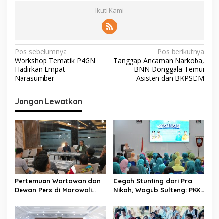
Ikuti Kami
N
Pos sebelumnya
Pos berikutnya
Workshop Tematik P4GN
Tanggap Ancaman Narkoba,
a
Hadirkan Empat
BNN Donggala Temui
v
Narasumber
Asisten dan BKPSDM
i
Jangan Lewatkan
g
a
s
i
p
o
Pertemuan Wartawan dan
Cegah Stunting dari Pra
s
Dewan Pers di Morowali
Nikah, Wagub Sulteng: PKK
Tekankan Profesionalisme
Jadi Garda Terdepan
dan Peningkatan
Selamatkan Generasi Emas
Kompetensi Jurnalis