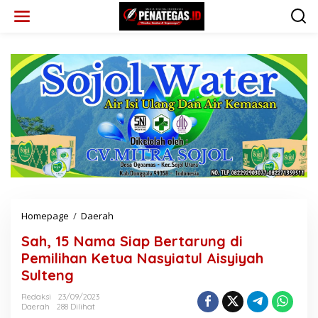
L
e
w
a
t
i
k
e
k
o
n
t
e
n
Homepage
/
Daerah
S
a
Sah, 15 Nama Siap Bertarung di
h
,
Pemilihan Ketua Nasyiatul Aisyiyah
1
Sulteng
5
N
Redaksi
23/09/2023
a
Daerah
288 Dilihat