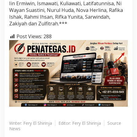
Iin Ermiwin, Ismawati, Kuliawati, Latifatunnisa, Ni
Wayan Suastini, Nurul Huda, Nova Herlina, Rafika
Ishak, Rahmi Ihsan, Rifka Yunita, Sarwindah,
Zakiyah dan Zulfitrah.***
Post Views:
288
Writer: Fery El Shirinja
Editor: Fery El Shirinja
Source
News