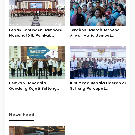
Lepas Kontingen Jambore
Terobos Daerah Terpencil,
Nasional XII, Pemkab
Anwar Hafid Jemput
Donggala Targetkan
Aspirasi Warga Ulubongka:
Pramuka Jadi Duta
“Tak Boleh Ada Wilayah
Karakter dan Kebanggaan
yang Tertinggal”
Daerah
Pemkab Donggala
KPK Minta Kepala Daerah di
Gandeng Kejati Sulteng
Sulteng Percepat
Perkuat Tata Kelola
Sertifikasi Aset, Anwar
Pengadaan Barang dan
Hafid: Kepastian Lahan
Jasa
Penentu Investasi
News Feed