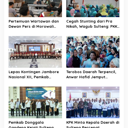
i
p
o
Pertemuan Wartawan dan
Cegah Stunting dari Pra
s
Dewan Pers di Morowali
Nikah, Wagub Sulteng: PKK
Tekankan Profesionalisme
Jadi Garda Terdepan
dan Peningkatan
Selamatkan Generasi Emas
Kompetensi Jurnalis
Lepas Kontingen Jambore
Terobos Daerah Terpencil,
Nasional XII, Pemkab
Anwar Hafid Jemput
Donggala Targetkan
Aspirasi Warga Ulubongka:
Pramuka Jadi Duta
“Tak Boleh Ada Wilayah
Karakter dan Kebanggaan
yang Tertinggal”
Daerah
Pemkab Donggala
KPK Minta Kepala Daerah di
Gandeng Kejati Sulteng
Sulteng Percepat