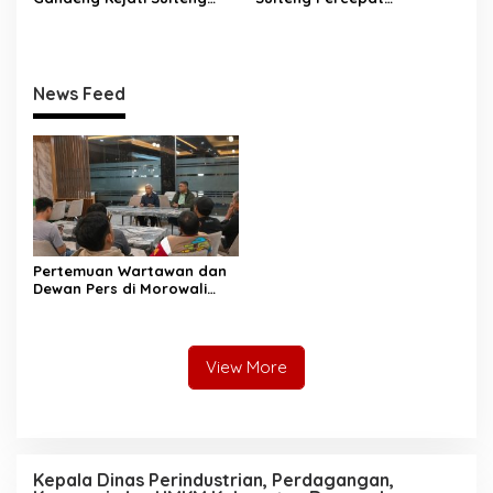
Perkuat Tata Kelola
Sertifikasi Aset, Anwar
Pengadaan Barang dan
Hafid: Kepastian Lahan
Jasa
Penentu Investasi
News Feed
Pertemuan Wartawan dan
Dewan Pers di Morowali
Tekankan Profesionalisme
dan Peningkatan
Kompetensi Jurnalis
View More
Kepala Dinas Perindustrian, Perdagangan,