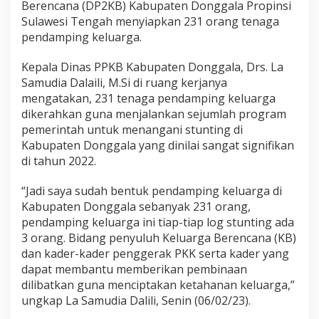
P
Berencana (DP2KB) Kabupaten Donggala Propinsi
P
Sulawesi Tengah menyiapkan 231 orang tenaga
K
pendamping keluarga.
B
D
Kepala Dinas PPKB Kabupaten Donggala, Drs. La
o
n
Samudia Dalaili, M.Si di ruang kerjanya
g
mengatakan, 231 tenaga pendamping keluarga
g
dikerahkan guna menjalankan sejumlah program
a
pemerintah untuk menangani stunting di
l
a
Kabupaten Donggala yang dinilai sangat signifikan
S
di tahun 2022.
i
a
“Jadi saya sudah bentuk pendamping keluarga di
p
Kabupaten Donggala sebanyak 231 orang,
k
a
pendamping keluarga ini tiap-tiap log stunting ada
n
3 orang. Bidang penyuluh Keluarga Berencana (KB)
2
dan kader-kader penggerak PKK serta kader yang
3
dapat membantu memberikan pembinaan
1
dilibatkan guna menciptakan ketahanan keluarga,”
P
e
ungkap La Samudia Dalili, Senin (06/02/23).
n