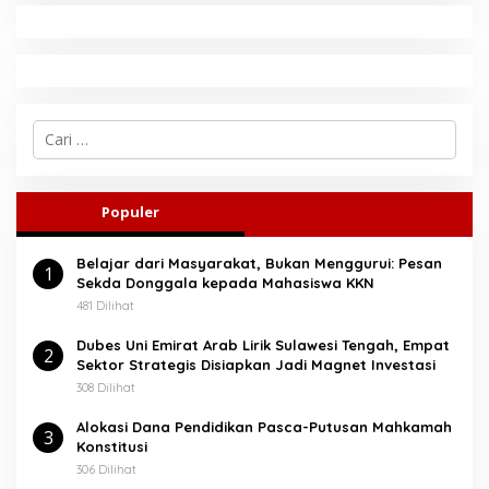
C
a
r
i
u
Populer
n
t
Belajar dari Masyarakat, Bukan Menggurui: Pesan
u
1
Sekda Donggala kepada Mahasiswa KKN
k
:
481 Dilihat
Dubes Uni Emirat Arab Lirik Sulawesi Tengah, Empat
2
Sektor Strategis Disiapkan Jadi Magnet Investasi
308 Dilihat
Alokasi Dana Pendidikan Pasca-Putusan Mahkamah
3
Konstitusi
306 Dilihat