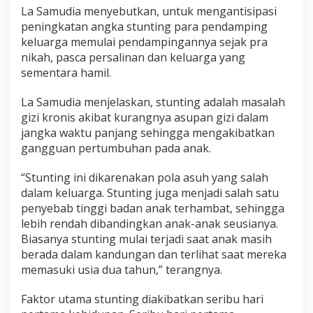
d
La Samudia menyebutkan, untuk mengantisipasi
a
peningkatan angka stunting para pendamping
m
keluarga memulai pendampingannya sejak pra
p
i
nikah, pasca persalinan dan keluarga yang
n
sementara hamil.
g
K
La Samudia menjelaskan, stunting adalah masalah
e
gizi kronis akibat kurangnya asupan gizi dalam
l
u
jangka waktu panjang sehingga mengakibatkan
a
gangguan pertumbuhan pada anak.
r
g
“Stunting ini dikarenakan pola asuh yang salah
a
dalam keluarga. Stunting juga menjadi salah satu
penyebab tinggi badan anak terhambat, sehingga
lebih rendah dibandingkan anak-anak seusianya.
Biasanya stunting mulai terjadi saat anak masih
berada dalam kandungan dan terlihat saat mereka
memasuki usia dua tahun,” terangnya.
Faktor utama stunting diakibatkan seribu hari