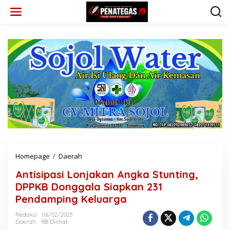
L
e
w
a
t
i
k
e
k
o
n
t
e
n
Homepage
/
Daerah
A
n
Antisipasi Lonjakan Angka Stunting,
t
i
DPPKB Donggala Siapkan 231
s
Pendamping Keluarga
i
p
Redaksi
06/02/2023
a
Daerah
188 Dilihat