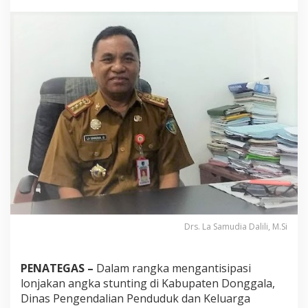
s
i
L
o
n
j
a
k
a
n
A
n
g
k
a
S
t
u
n
Drs. La Samudia Dalili, M.Si
t
i
n
PENATEGAS –
Dalam rangka mengantisipasi
g
lonjakan angka stunting di Kabupaten Donggala,
,
Dinas Pengendalian Penduduk dan Keluarga
D