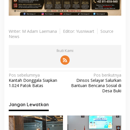
Writer: M Adam Laemana
Editor: Yusniwart
Source
News
Ikuti Kami
N
Pos sebelumnya
Pos berikutnya
Kantah Donggala Siapkan
Dinsos Selayar Salurkan
a
1.024 Patok Batas
Bantuan Bencana Sosial di
v
Desa Buki
i
Jangan Lewatkan
g
a
s