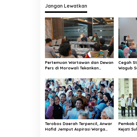
i
Jangan Lewatkan
g
a
s
i
p
o
Pertemuan Wartawan dan Dewan
Cegah St
s
Pers di Morowali Tekankan
Wagub Su
Profesionalisme dan Peningkatan
Terdepan
Kompetensi Jurnalis
Emas
Terobos Daerah Terpencil, Anwar
Pemkab 
Hafid Jemput Aspirasi Warga
Kejati S
Ulubongka: “Tak Boleh Ada
Kelola 