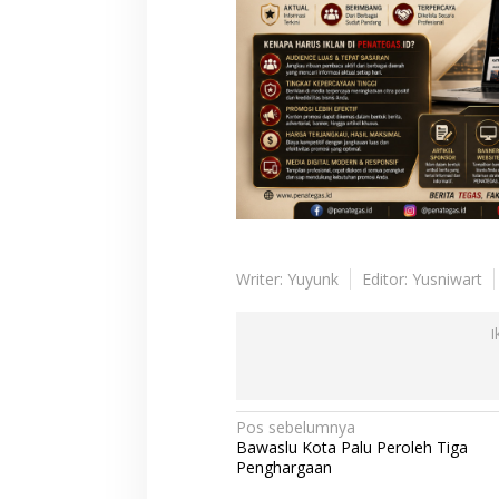
Writer: Yuyunk
Editor: Yusniwart
I
N
Pos sebelumnya
Bawaslu Kota Palu Peroleh Tiga
a
Penghargaan
v