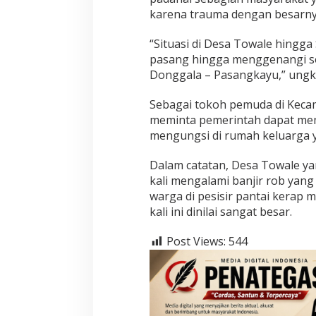
karena trauma dengan besarn
“Situasi di Desa Towale hingga 
pasang hingga menggenangi seb
Donggala – Pasangkayu,” ungk
Sebagai tokoh pemuda di Keca
meminta pemerintah dapat me
mengungsi di rumah keluarga y
Dalam catatan, Desa Towale yang
kali mengalami banjir rob yang
warga di pesisir pantai kerap
kali ini dinilai sangat besar.
Post Views:
544