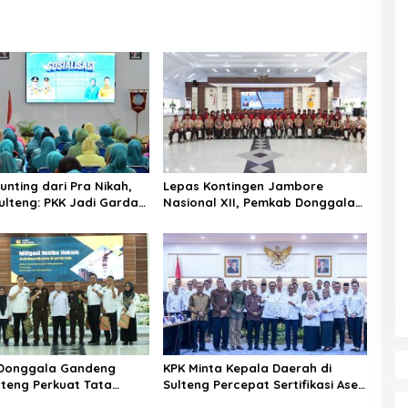
unting dari Pra Nikah,
Lepas Kontingen Jambore
lteng: PKK Jadi Garda
Nasional XII, Pemkab Donggala
 Selamatkan Generasi
Targetkan Pramuka Jadi Duta
Karakter dan Kebanggaan
Daerah
Donggala Gandeng
KPK Minta Kepala Daerah di
ulteng Perkuat Tata
Sulteng Percepat Sertifikasi Aset,
Pengadaan Barang dan
Anwar Hafid: Kepastian Lahan