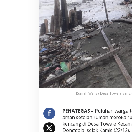
h
W
a
r
g
a
D
e
s
a
T
o
w
a
l
e
Rumah Warga Desa Towale yang dih
PENATEGAS –
Puluhan warga t
aman setelah rumah mereka ru
kencang di Desa Towale Keca
Donggala, sejak Kamis (22/12).