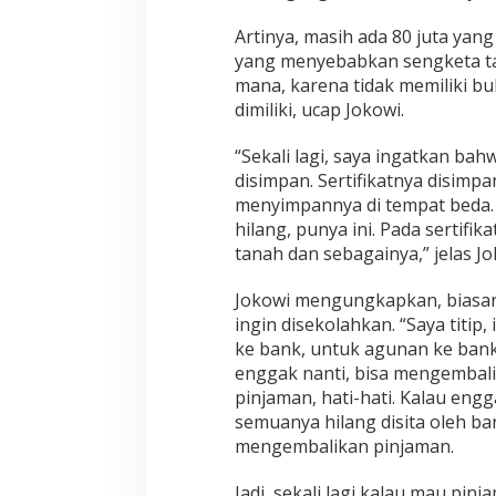
Artinya, masih ada 80 juta yan
yang menyebabkan sengketa tan
mana, karena tidak memiliki b
dimiliki, ucap Jokowi.
“Sekali lagi, saya ingatkan ba
disimpan. Sertifikatnya disimpan
menyimpannya di tempat beda. Ka
hilang, punya ini. Pada sertifi
tanah dan sebagainya,” jelas Jo
Jokowi mengungkapkan, biasany
ingin disekolahkan. “Saya titip
ke bank, untuk agunan ke bank, 
enggak nanti, bisa mengembalik
pinjaman, hati-hati. Kalau engg
semuanya hilang disita oleh ba
mengembalikan pinjaman.
Jadi, sekali lagi kalau mau pinja