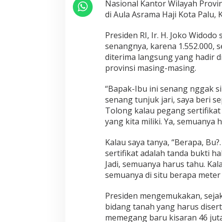
Nasional Kantor Wilayah Provi
a
h
di Aula Asrama Haji Kota Palu, K
G
r
Presiden RI, Ir. H. Joko Widodo
a
senangnya, karena 1.552.000, ser
t
diterima langsung yang hadir d
i
s
provinsi masing-masing.
“Bapak-Ibu ini senang nggak sih
senang tunjuk jari, saya beri s
Tolong kalau pegang sertifikat
yang kita miliki. Ya, semuanya 
Kalau saya tanya, “Berapa, Bu?.
sertifikat adalah tanda bukti h
Jadi, semuanya harus tahu. Kal
semuanya di situ berapa meter 
Presiden mengemukakan, sejak 
bidang tanah yang harus disert
memegang baru kisaran 46 juta