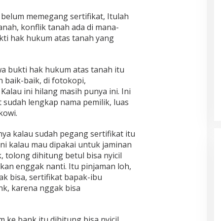
g belum memegang sertifikat, Itulah
ah, konflik tanah ada di mana-
ukti hak hukum atas tanah yang
hwa bukti hak hukum atas tanah itu
 baik-baik, di fotokopi,
lau ini hilang masih punya ini. Ini
kat sudah lengkap nama pemilik, luas
kowi.
a kalau sudah pegang sertifikat itu
, ini kalau mau dipakai untuk jaminan
tolong dihitung betul bisa nyicil
an enggak nanti. Itu pinjaman loh,
ak bisa, sertifikat bapak-ibu
nk, karena nggak bisa
m ke bank itu dihitung bisa nyicil