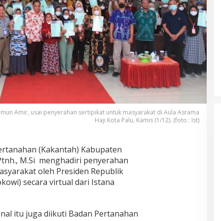
'mun Amir, usai penyerahan sertipikat untuk masyarakat di Aula Asrama
Haji Kota Palu, Kamis (1/12). (foto : Ist)
ertanahan (Kakantah) Kabupaten
Ptnh., M.Si menghadiri penyerahan
masyarakat oleh Presiden Republik
okowi) secara virtual dari Istana
nal itu juga diikuti Badan Pertanahan