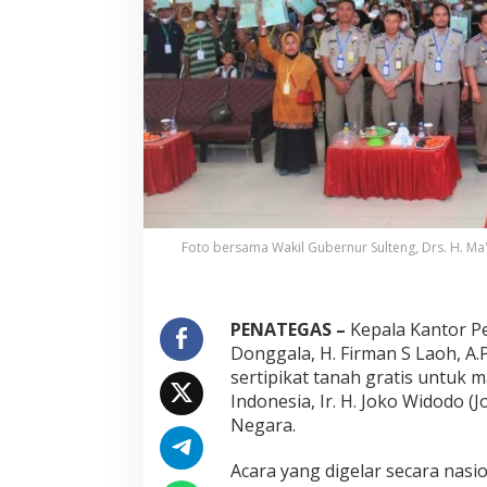
r
i
P
e
n
y
e
r
a
h
a
n
S
Foto bersama Wakil Gubernur Sulteng, Drs. H. Ma
e
r
t
i
PENATEGAS –
Kepala Kantor P
p
Donggala, H. Firman S Laoh, A.
i
sertipikat tanah gratis untuk 
k
a
Indonesia, Ir. H. Joko Widodo (J
t
Negara.
T
a
Acara yang digelar secara nasio
n