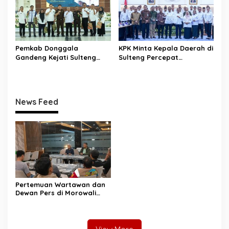
Daerah
Pemkab Donggala
KPK Minta Kepala Daerah di
Gandeng Kejati Sulteng
Sulteng Percepat
Perkuat Tata Kelola
Sertifikasi Aset, Anwar
Pengadaan Barang dan
Hafid: Kepastian Lahan
Jasa
Penentu Investasi
News Feed
Pertemuan Wartawan dan
Dewan Pers di Morowali
Tekankan Profesionalisme
dan Peningkatan
Kompetensi Jurnalis