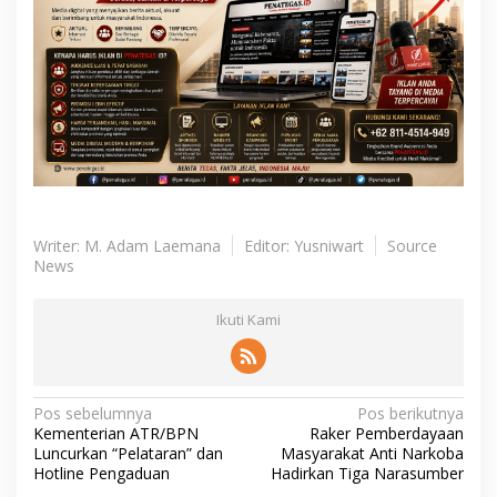
Writer: M. Adam Laemana
Editor: Yusniwart
Source
News
Ikuti Kami
N
Pos sebelumnya
Pos berikutnya
Kementerian ATR/BPN
Raker Pemberdayaan
a
Luncurkan “Pelataran” dan
Masyarakat Anti Narkoba
v
Hotline Pengaduan
Hadirkan Tiga Narasumber