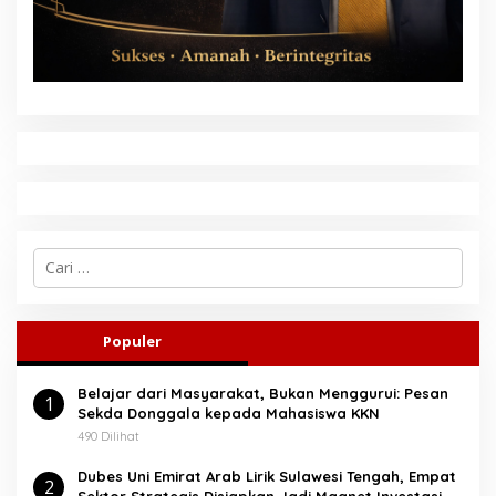
C
a
r
i
u
Populer
n
t
Belajar dari Masyarakat, Bukan Menggurui: Pesan
u
1
Sekda Donggala kepada Mahasiswa KKN
k
:
490 Dilihat
Dubes Uni Emirat Arab Lirik Sulawesi Tengah, Empat
2
Sektor Strategis Disiapkan Jadi Magnet Investasi