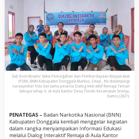
a
l
a
E
d
u
k
a
s
i
R
e
m
a
Sub Koordinator Seksi Pencegahan dan Pemberdayaan Masyarakat
j
(P2M), BNN Kabupaten Donggala Markus, S.Kep., Ns didampingi
a
narasumber foto bersama peserta Dialog Interaktif Remaja Teman
M
Sebaya tahap V, di Aula Kantor Desa Tondo Kecamatan Sirenja,
e
Kamis (28/7).
l
a
l
PENATEGAS –
Badan Narkotika Nasional (BNN)
u
Kabupaten Donggala kembali menggelar kegiatan
i
dalam rangka menyampaikan Informasi Edukasi
D
i
melalui Dialog Interaktif Remaja di Aula Kantor