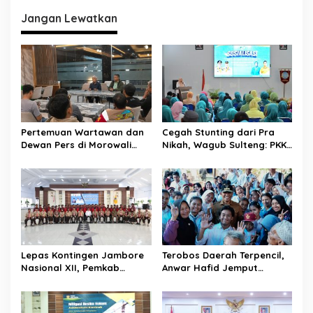
i
Jangan Lewatkan
g
a
s
i
p
o
Pertemuan Wartawan dan
Cegah Stunting dari Pra
s
Dewan Pers di Morowali
Nikah, Wagub Sulteng: PKK
Tekankan Profesionalisme
Jadi Garda Terdepan
dan Peningkatan
Selamatkan Generasi Emas
Kompetensi Jurnalis
Lepas Kontingen Jambore
Terobos Daerah Terpencil,
Nasional XII, Pemkab
Anwar Hafid Jemput
Donggala Targetkan
Aspirasi Warga Ulubongka:
Pramuka Jadi Duta
“Tak Boleh Ada Wilayah
Karakter dan Kebanggaan
yang Tertinggal”