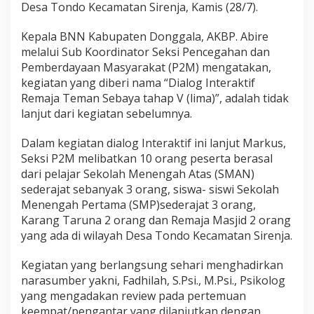
a
Desa Tondo Kecamatan Sirenja, Kamis (28/7).
l
o
Kepala BNN Kabupaten Donggala, AKBP. Abire
g
melalui Sub Koordinator Seksi Pencegahan dan
I
n
Pemberdayaan Masyarakat (P2M) mengatakan,
t
kegiatan yang diberi nama “Dialog Interaktif
e
Remaja Teman Sebaya tahap V (lima)”, adalah tidak
r
lanjut dari kegiatan sebelumnya.
a
k
t
Dalam kegiatan dialog Interaktif ini lanjut Markus,
i
Seksi P2M melibatkan 10 orang peserta berasal
f
dari pelajar Sekolah Menengah Atas (SMAN)
sederajat sebanyak 3 orang, siswa- siswi Sekolah
Menengah Pertama (SMP)sederajat 3 orang,
Karang Taruna 2 orang dan Remaja Masjid 2 orang
yang ada di wilayah Desa Tondo Kecamatan Sirenja.
Kegiatan yang berlangsung sehari menghadirkan
narasumber yakni, Fadhilah, S.Psi., M.Psi., Psikolog
yang mengadakan review pada pertemuan
keempat/pengantar yang dilanjutkan dengan