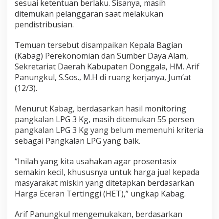
a
sesuai ketentuan berlaku. Sisanya, masih
n
ditemukan pelanggaran saat melakukan
g
pendistribusian.
g
a
Temuan tersebut disampaikan Kepala Bagian
r
a
(Kabag) Perekonomian dan Sumber Daya Alam,
n
Sekretariat Daerah Kabupaten Donggala, HM. Arif
Panungkul, S.Sos., M.H di ruang kerjanya, Jum’at
(12/3).
Menurut Kabag, berdasarkan hasil monitoring
pangkalan LPG 3 Kg, masih ditemukan 55 persen
pangkalan LPG 3 Kg yang belum memenuhi kriteria
sebagai Pangkalan LPG yang baik.
“Inilah yang kita usahakan agar prosentasix
semakin kecil, khususnya untuk harga jual kepada
masyarakat miskin yang ditetapkan berdasarkan
Harga Eceran Tertinggi (HET),” ungkap Kabag.
Arif Panungkul mengemukakan, berdasarkan