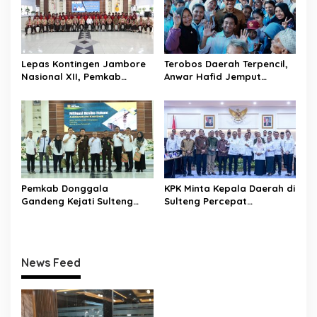
Lepas Kontingen Jambore
Terobos Daerah Terpencil,
Nasional XII, Pemkab
Anwar Hafid Jemput
Donggala Targetkan
Aspirasi Warga Ulubongka:
Pramuka Jadi Duta
“Tak Boleh Ada Wilayah
Karakter dan Kebanggaan
yang Tertinggal”
Daerah
Pemkab Donggala
KPK Minta Kepala Daerah di
Gandeng Kejati Sulteng
Sulteng Percepat
Perkuat Tata Kelola
Sertifikasi Aset, Anwar
Pengadaan Barang dan
Hafid: Kepastian Lahan
Jasa
Penentu Investasi
News Feed