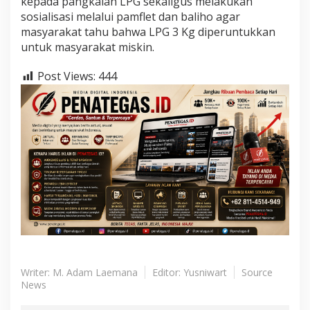
kepada pangkalan LPG sekaligus melakukan
sosialisasi melalui pamflet dan baliho agar
masyarakat tahu bahwa LPG 3 Kg diperuntukkan
untuk masyarakat miskin.
Post Views:
444
Writer: M. Adam Laemana
Editor: Yusniwart
Source
News