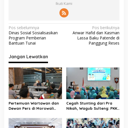
Ikuti Kami
N
Pos sebelumnya
Pos berikutnya
Dinas Sosial Sosialisasikan
Anwar Hafid dan Kasman
a
Program Pemberian
Lassa Baku Patende di
v
Bantuan Tunai
Panggung Reses
i
Jangan Lewatkan
g
a
s
i
p
o
Pertemuan Wartawan dan
Cegah Stunting dari Pra
s
Dewan Pers di Morowali
Nikah, Wagub Sulteng: PKK
Tekankan Profesionalisme
Jadi Garda Terdepan
dan Peningkatan
Selamatkan Generasi Emas
Kompetensi Jurnalis