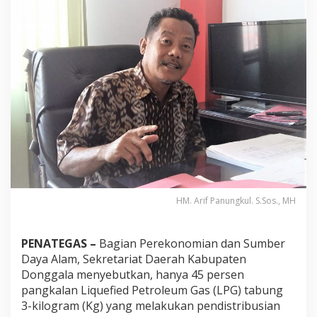
P
a
n
g
k
a
l
a
n
L
P
G
3
K
g
L
HM. Arif Panungkul. S.Sos., MH
a
k
u
k
PENATEGAS –
Bagian Perekonomian dan Sumber
a
Daya Alam, Sekretariat Daerah Kabupaten
n
Donggala menyebutkan, hanya 45 persen
P
pangkalan Liquefied Petroleum Gas (LPG) tabung
e
3-kilogram (Kg) yang melakukan pendistribusian
l