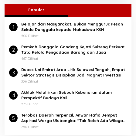
i
u
Populer
n
t
Belajar dari Masyarakat, Bukan Menggurui: Pesan
u
1
Sekda Donggala kepada Mahasiswa KKN
k
:
500 Dilihat
Pemkab Donggala Gandeng Kejati Sulteng Perkuat
2
Tata Kelola Pengadaan Barang dan Jasa
467 Dilihat
Dubes Uni Emirat Arab Lirik Sulawesi Tengah, Empat
3
Sektor Strategis Disiapkan Jadi Magnet Investasi
356 Dilihat
Akhlak Melahirkan Sebuah Kebenaran dalam
4
Perspektif Budaya Kaili
273 Dilihat
Terobos Daerah Terpencil, Anwar Hafid Jemput
5
Aspirasi Warga Ulubongka: “Tak Boleh Ada Wilayah
yang Tertinggal”
250 Dilihat