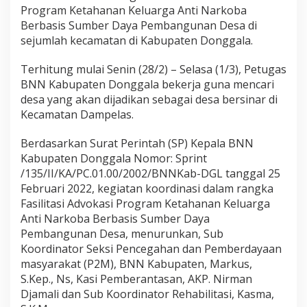
c
Program Ketahanan Keluarga Anti Narkoba
a
Berbasis Sumber Daya Pembangunan Desa di
m
a
sejumlah kecamatan di Kabupaten Donggala.
t
a
Terhitung mulai Senin (28/2) – Selasa (1/3), Petugas
n
BNN Kabupaten Donggala bekerja guna mencari
D
desa yang akan dijadikan sebagai desa bersinar di
a
m
Kecamatan Dampelas.
p
e
Berdasarkan Surat Perintah (SP) Kepala BNN
l
Kabupaten Donggala Nomor: Sprint
a
/135/II/KA/PC.01.00/2002/BNNKab-DGL tanggal 25
s
Februari 2022, kegiatan koordinasi dalam rangka
Fasilitasi Advokasi Program Ketahanan Keluarga
Anti Narkoba Berbasis Sumber Daya
Pembangunan Desa, menurunkan, Sub
Koordinator Seksi Pencegahan dan Pemberdayaan
masyarakat (P2M), BNN Kabupaten, Markus,
S.Kep., Ns, Kasi Pemberantasan, AKP. Nirman
Djamali dan Sub Koordinator Rehabilitasi, Kasma,