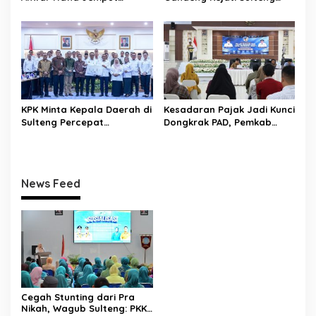
Aspirasi Warga Ulubongka:
Perkuat Tata Kelola
“Tak Boleh Ada Wilayah
Pengadaan Barang dan
yang Tertinggal”
Jasa
KPK Minta Kepala Daerah di
Kesadaran Pajak Jadi Kunci
Sulteng Percepat
Dongkrak PAD, Pemkab
Sertifikasi Aset, Anwar
Donggala Perkuat Edukasi
Hafid: Kepastian Lahan
Wajib Pajak
Penentu Investasi
News Feed
Cegah Stunting dari Pra
Nikah, Wagub Sulteng: PKK