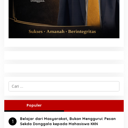
C
a
r
i
u
Populer
n
t
Belajar dari Masyarakat, Bukan Menggurui: Pesan
u
1
Sekda Donggala kepada Mahasiswa KKN
k