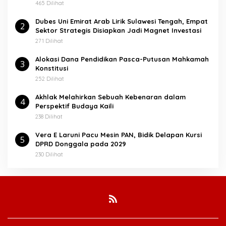
:
465 Dilihat
Dubes Uni Emirat Arab Lirik Sulawesi Tengah, Empat
2
Sektor Strategis Disiapkan Jadi Magnet Investasi
271 Dilihat
Alokasi Dana Pendidikan Pasca-Putusan Mahkamah
3
Konstitusi
252 Dilihat
Akhlak Melahirkan Sebuah Kebenaran dalam
4
Perspektif Budaya Kaili
238 Dilihat
Vera E Laruni Pacu Mesin PAN, Bidik Delapan Kursi
5
DPRD Donggala pada 2029
230 Dilihat