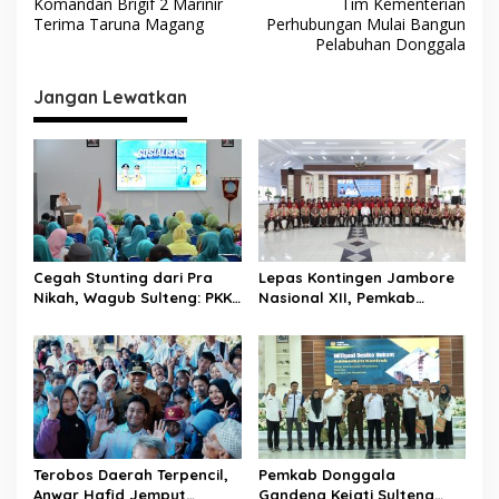
Komandan Brigif 2 Marinir
Tim Kementerian
a
Terima Taruna Magang
Perhubungan Mulai Bangun
v
Pelabuhan Donggala
i
Jangan Lewatkan
g
a
s
i
p
o
Cegah Stunting dari Pra
Lepas Kontingen Jambore
s
Nikah, Wagub Sulteng: PKK
Nasional XII, Pemkab
Jadi Garda Terdepan
Donggala Targetkan
Selamatkan Generasi Emas
Pramuka Jadi Duta
Karakter dan Kebanggaan
Daerah
Terobos Daerah Terpencil,
Pemkab Donggala
Anwar Hafid Jemput
Gandeng Kejati Sulteng