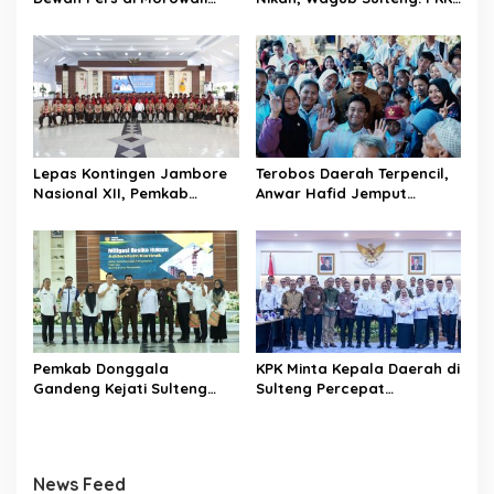
s
Tekankan Profesionalisme
Jadi Garda Terdepan
dan Peningkatan
Selamatkan Generasi Emas
Kompetensi Jurnalis
Lepas Kontingen Jambore
Terobos Daerah Terpencil,
Nasional XII, Pemkab
Anwar Hafid Jemput
Donggala Targetkan
Aspirasi Warga Ulubongka:
Pramuka Jadi Duta
“Tak Boleh Ada Wilayah
Karakter dan Kebanggaan
yang Tertinggal”
Daerah
Pemkab Donggala
KPK Minta Kepala Daerah di
Gandeng Kejati Sulteng
Sulteng Percepat
Perkuat Tata Kelola
Sertifikasi Aset, Anwar
Pengadaan Barang dan
Hafid: Kepastian Lahan
Jasa
Penentu Investasi
News Feed