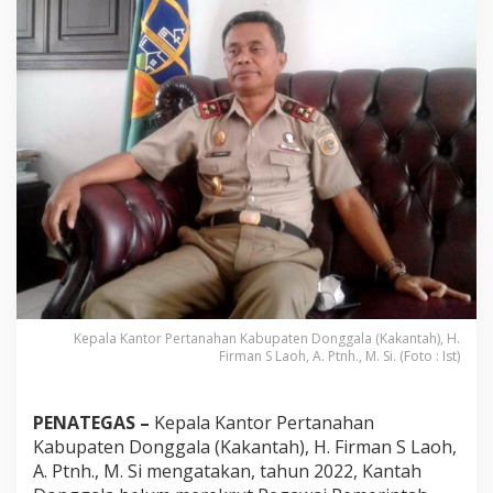
n
g
g
a
l
a
B
e
l
u
m
M
e
r
e
k
r
u
Kepala Kantor Pertanahan Kabupaten Donggala (Kakantah), H.
Firman S Laoh, A. Ptnh., M. Si. (Foto : Ist)
t
P
P
N
PENATEGAS –
Kepala Kantor Pertanahan
P
Kabupaten Donggala (Kakantah), H. Firman S Laoh,
N
A. Ptnh., M. Si mengatakan, tahun 2022, Kantah