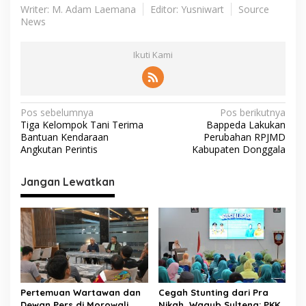
Writer: M. Adam Laemana
Editor: Yusniwart
Source
News
Ikuti Kami
N
Pos sebelumnya
Pos berikutnya
Tiga Kelompok Tani Terima
Bappeda Lakukan
a
Bantuan Kendaraan
Perubahan RPJMD
v
Angkutan Perintis
Kabupaten Donggala
i
Jangan Lewatkan
g
a
s
i
p
o
Pertemuan Wartawan dan
Cegah Stunting dari Pra
Dewan Pers di Morowali
Nikah, Wagub Sulteng: PKK