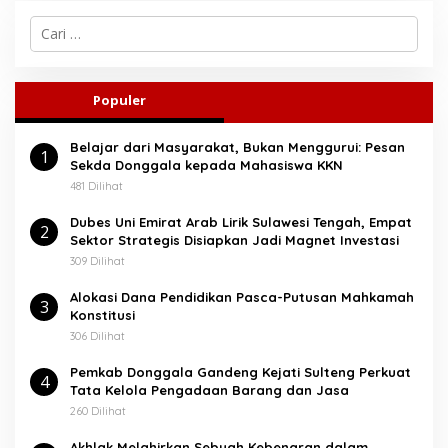
C
a
r
i
u
Populer
n
t
Belajar dari Masyarakat, Bukan Menggurui: Pesan
u
1
Sekda Donggala kepada Mahasiswa KKN
k
:
481 Dilihat
Dubes Uni Emirat Arab Lirik Sulawesi Tengah, Empat
2
Sektor Strategis Disiapkan Jadi Magnet Investasi
309 Dilihat
Alokasi Dana Pendidikan Pasca-Putusan Mahkamah
3
Konstitusi
306 Dilihat
Pemkab Donggala Gandeng Kejati Sulteng Perkuat
4
Tata Kelola Pengadaan Barang dan Jasa
260 Dilihat
Akhlak Melahirkan Sebuah Kebenaran dalam