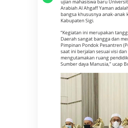
ujian mahasiswa baru Universi
u
k
Arabiah Al Ahgaff Yaman adal
a
bangsa khususnya anak-anak ki
U
Kabupaten Sigi.
j
i
“Kegiatan ini merupakan tangg
a
n
Daerah sangat bangga dan menga
S
Pimpinan Pondok Pesantren (Po
e
saat ini berjalan sesuai visi dan
l
mengutamakan ruang pendidi
e
Sumber daya Manusia,” ucap B
k
s
i
M
a
h
a
s
i
s
w
a
B