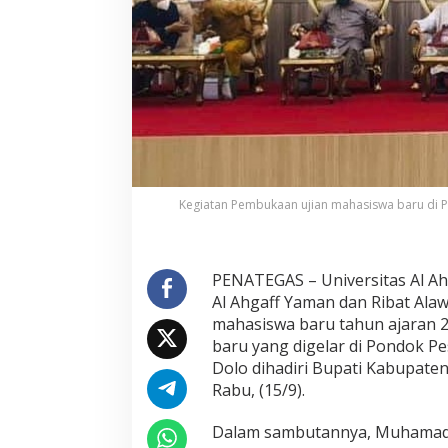
a
m
a
n
,
M
a
r
k
a
z
L
Kegiatan Pembukaan ujian mahasiswa baru di P
u
g
h
o
PENATEGAS – Universitas Al A
h
Al Ahgaff Yaman dan Ribat Ala
A
mahasiswa baru tahun ajaran 
r
baru yang digelar di Pondok P
a
b
Dolo dihadiri Bupati Kabupaten 
i
Rabu, (15/9).
a
h
Dalam sambutannya, Muhamad
B