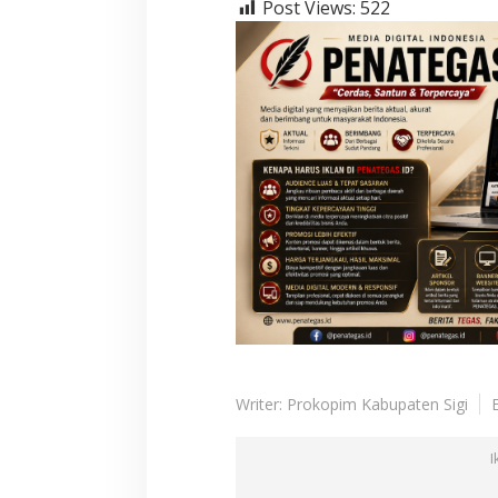
Post Views:
522
Writer: Prokopim Kabupaten Sigi
I