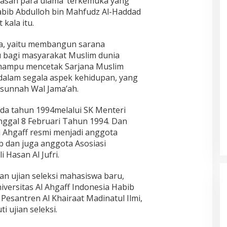
gasan para ulama’ terkemuka yang
Habib Abdulloh bin Mahfudz Al-Haddad
 kala itu.
a, yaitu membangun sarana
 bagi masyarakat Muslim dunia
mampu mencetak Sarjana Muslim
dalam segala aspek kehidupan, yang
ssunnah Wal Jama’ah.
pada tahun 1994melalui SK Menteri
ggal 8 Februari Tahun 1994. Dan
l Ahgaff resmi menjadi anggota
b dan juga anggota Asosiasi
i Hasan Al Jufri.
n ujian seleksi mahasiswa baru,
versitas Al Ahgaff Indonesia Habib
Pesantren Al Khairaat Madinatul Ilmi,
 ujian seleksi.