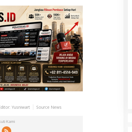
Editor: Yusniwart
Source News
kuti Kami