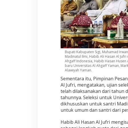
a
r
u
Bupati Kabupaten Sigi, Muhamad Irwan,
Madinatul Ilmi, Habib Ali Hasan Al Jufr
Ahgaff Indonesia, Habib Hasan Husen A
baru Universitas Al Ahgaff Yaman, Mar
Alawiyah Yaman.
Sementara itu, Pimpinan Pesant
Al Jufri, mengatakan, ujian sel
telah dilaksanakan dari tahun d
tahunnya. Seleksi untuk Univers
dikhususkan untuk santri Madin
untuk umum dan santri dari pes
Habib Ali Hasan Al Jufri mengis