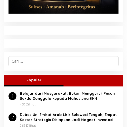
C
a
r
i
u
Populer
n
t
Belajar dari Masyarakat, Bukan Menggurui: Pesan
u
1
Sekda Donggala kepada Mahasiswa KKN
k
:
460 Dilihat
Dubes Uni Emirat Arab Lirik Sulawesi Tengah, Empat
2
Sektor Strategis Disiapkan Jadi Magnet Investasi
265 Dilihat