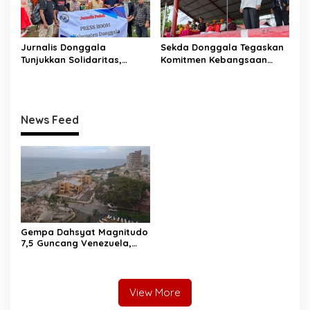
Jurnalis Donggala
Sekda Donggala Tegaskan
Tunjukkan Solidaritas,
Komitmen Kebangsaan
Salurkan Bantuan untuk
pada Upacara Hari Lahir
Korban Banjir Bandang di
Pancasila
Desa Wombo
News Feed
Gempa Dahsyat Magnitudo
7,5 Guncang Venezuela,
Puluhan Tewas dan
Ratusan Terluka, La Guaira
Lumpuh Diterjang
Kehancuran
View More