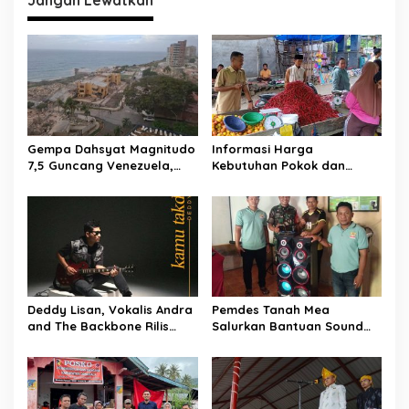
i
Jangan Lewatkan
g
a
s
i
p
Gempa Dahsyat Magnitudo
Informasi Harga
o
7,5 Guncang Venezuela,
Kebutuhan Pokok dan
s
Puluhan Tewas dan
Bahan Strategis Pasar
Ratusan Terluka, La Guaira
Malonda Kabupaten
Lumpuh Diterjang
Donggala Sulawesi Tengah
Kehancuran
Tanggal, 22-06-2026
Deddy Lisan, Vokalis Andra
Pemdes Tanah Mea
and The Backbone Rilis
Salurkan Bantuan Sound
Single Solo Perdana ‘Kamu
System untuk Mushola
Takdirku’
Komunitas Mualaf