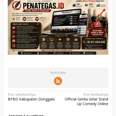
Ikuti Kami
N
Pos sebelumnya
Pos berikutnya
BPBD Kabupaten Donggala
Official Gerilia Gelar Stand
a
Up Comedy Online
v