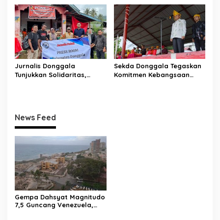
Takdirku’
Komunitas Mualaf
Jurnalis Donggala
Sekda Donggala Tegaskan
Tunjukkan Solidaritas,
Komitmen Kebangsaan
Salurkan Bantuan untuk
pada Upacara Hari Lahir
Korban Banjir Bandang di
Pancasila
Desa Wombo
News Feed
Gempa Dahsyat Magnitudo
7,5 Guncang Venezuela,
Puluhan Tewas dan