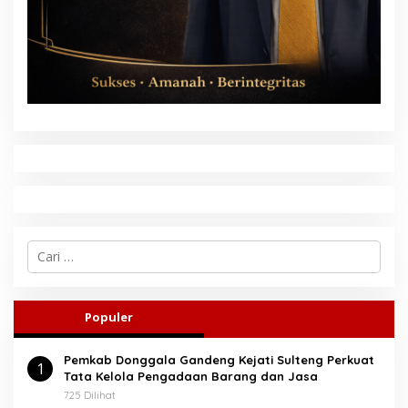
C
a
r
i
u
Populer
n
t
Pemkab Donggala Gandeng Kejati Sulteng Perkuat
u
1
Tata Kelola Pengadaan Barang dan Jasa
k
:
725 Dilihat