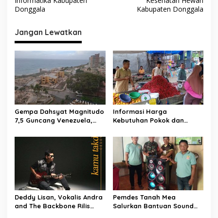
Informatika Kabupaten
Kesehatan Hewan
g
v
Donggala
Kabupaten Donggala
a
l
i
a
Jangan Lewatkan
g
a
s
i
p
o
Gempa Dahsyat Magnitudo
Informasi Harga
s
7,5 Guncang Venezuela,
Kebutuhan Pokok dan
Puluhan Tewas dan
Bahan Strategis Pasar
Ratusan Terluka, La Guaira
Malonda Kabupaten
Lumpuh Diterjang
Donggala Sulawesi Tengah
Kehancuran
Tanggal, 22-06-2026
Deddy Lisan, Vokalis Andra
Pemdes Tanah Mea
and The Backbone Rilis
Salurkan Bantuan Sound
Single Solo Perdana ‘Kamu
System untuk Mushola