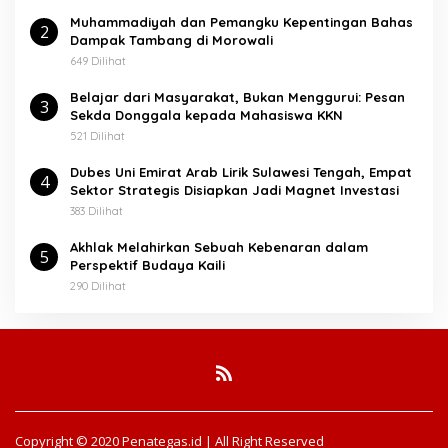
Muhammadiyah dan Pemangku Kepentingan Bahas
2
Dampak Tambang di Morowali
649 Dilihat
Belajar dari Masyarakat, Bukan Menggurui: Pesan
3
Sekda Donggala kepada Mahasiswa KKN
521 Dilihat
Dubes Uni Emirat Arab Lirik Sulawesi Tengah, Empat
4
Sektor Strategis Disiapkan Jadi Magnet Investasi
383 Dilihat
Akhlak Melahirkan Sebuah Kebenaran dalam
5
Perspektif Budaya Kaili
290 Dilihat
Copyright © 2020 Penategas.id | All Right Reserved